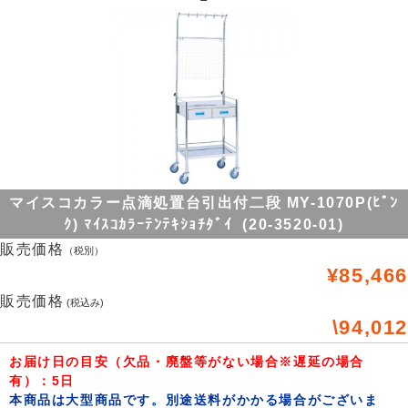
マイスコカラー点滴処置台引出付二段 MY-1070P(ﾋﾟﾝ
ｸ) ﾏｲｽｺｶﾗｰﾃﾝﾃｷｼｮﾁﾀﾞｲ (20-3520-01)
販売価格
（税別）
¥85,466
販売価格
(税込み)
\94,012
お届け日の目安（欠品・廃盤等がない場合※遅延の場合
有）：5日
本商品は大型商品です。別途送料がかかる場合がございま