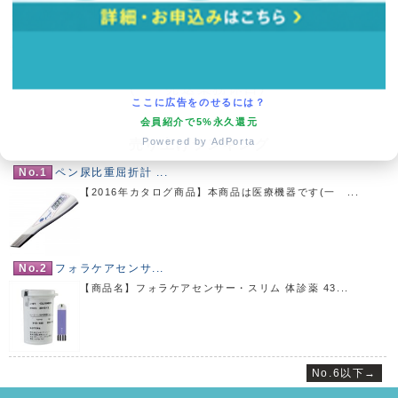
13
14
15
16
17
18
19
20
21
22
23
24
25
26
27
28
29
30
(
発送業務休日)
ここに広告をのせるには？
会員紹介で5%永久還元
Powered by AdPorta
売り上げランキング
No.1
ペン尿比重屈折計 ...
【2016年カタログ商品】本商品は医療機器です(一 ...
No.2
フォラケアセンサ...
【商品名】フォラケアセンサー・スリム 体診薬 43...
No.6以下→