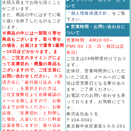
次回入荷までお待ち頂くこと
いて
がございます。
「個人情報保護方針」
をご覧
また、商品の中にはすでに取
下さい。
り扱いを終了したものもござ
■ 営業時間・お問い合わせに
います。
ついて
※商品の中には一部取り寄せ
商品もございます。取り寄せ
営業時間：AM10:00～
の場合、お届けまで通常1週間
PM5:00（土・日・祝日は定
～10日ほどかかります。ま
休日）
た、ご注文のタイミングによ
ご注文は24時間受付けており
って在庫切れ・廃盤の商品も
ます。
ございますので、ご注文前に
定休日、営業時間外にいただ
お問い合わせください。
※決
いたご注文、メールへのご返
済方法に「銀行振り込み（前
信は翌営業日となる事があり
払い）」を選択された方は、
ます。ご了承ください。
ご注文後弊社より在庫確認の
お電話でのお問い合わせも承
メールを致しますので、お振
っております。お気軽にどう
込までお待ちください。お振
ぞ。
込後、「在庫切れ」と判明し
株式会社あうる
た場合、入金いただいた料金
〒104-0041
は返金致しますが、振り込み
東京都中央区新富1-5-5-201