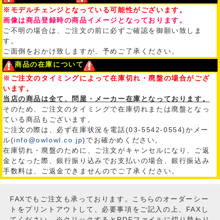
※モデルチェンジとなっている可能性がございます。
画像は商品登録時の商品イメージとなっております。
ご不明の場合は、ご注文の前に必ずご確認を御願い致しま
す。
ご面倒をおかけ致しますが、予めご了承ください。
商品の在庫について
※ご注文のタイミングによって在庫切れ・廃盤の場合がござ
います。
当店の商品は全て、問屋・メーカー在庫となっております。
そのため、ご注文のタイミングで在庫切れまたは廃盤となっ
ている商品もございます。
ご注文の際は、必ず在庫状況を電話(03-5542-0554)かメー
ル(
info@owlowl.co.jp
)でお確かめください。
在庫切れ・廃盤のために、ご注文がキャンセルになり、ご返
金となった際、銀行振り込みでお支払いの場合、銀行振込み
手数料は、ご返金できませんのでご了承ください。
FAXでもご注文も承っております。こちらのオーダーシー
トをプリントアウトして、必要事項をご記入の上、FAXし
てください。※クリックするとPDFファイルに切り替わり