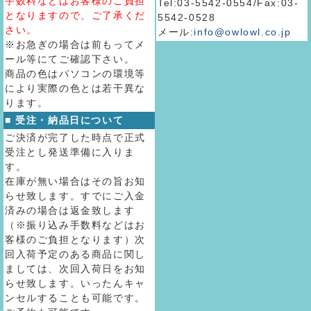
手数料などはお客様のご負担
Tel:03-5542-0554/Fax:03-
となりますので、ご了承くだ
5542-0528
さい。
メール:
info@owlowl.co.jp
※お急ぎの場合は前もってメ
ール等にてご確認下さい。
商品の色はパソコンの環境等
により実際の色とは若干異な
ります。
■ 受注・納品日について
ご決済が完了した時点で正式
受注とし発送準備に入りま
す。
在庫が無い場合はその旨お知
らせ致します。すでにご入金
済みの場合は返金致します
（※振り込み手数料などはお
客様のご負担となります）次
回入荷予定のある商品に関し
ましては、次回入荷日をお知
らせ致します。いったんキャ
ンセルすることも可能です。