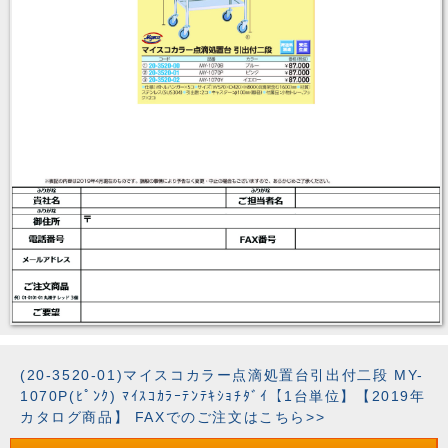
(20-3520-01)マイスコカラー点滴処置台引出付二段 MY-
1070P(ﾋﾟﾝｸ) ﾏｲｽｺｶﾗｰﾃﾝﾃｷｼｮﾁﾀﾞｲ【1台単位】【2019年
カタログ商品】 FAXでのご注文はこちら>>