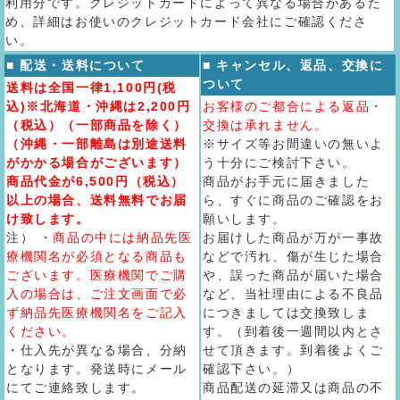
利用分です。クレジットカードによって異なる場合があるた
め、詳細はお使いのクレジットカード会社にご確認くださ
い。
■ 配送・送料について
■ キャンセル、返品、交換に
ついて
送料は全国一律1,100円(税
込)※北海道・沖縄は2,200円
お客様のご都合による返品・
（税込）（一部商品を除く）
交換は承れません。
（沖縄・一部離島は別途送料
※サイズ等お間違いの無いよ
がかかる場合がございます）
う十分にご検討下さい。
商品代金が6,500円（税込）
商品がお手元に届きました
以上の場合、送料無料でお届
ら、すぐに商品のご確認をお
け致します。
願いします。
注） ・
商品の中には納品先医
お届けした商品が万が一事故
療機関名が必須となる商品も
などで汚れ、傷が生じた場合
ございます。医療機関でご購
や、誤った商品が届いた場合
入の場合は、ご注文画面で必
など、当社理由による不良品
ず納品先医療機関名をご記入
につきましては交換致しま
ください。
す。（到着後一週間以内とさ
・仕入先が異なる場合、分納
せて頂きます。到着後よくご
となります。発送時にメール
確認下さい。）
にてご連絡致します。
商品配送の延滞又は商品の不