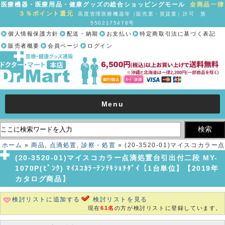
医療機器・医療用品・健康グッズの総合ショッピングモール
全商品一律
３％ポイント還元
高度管理医療機器等（販売業・賃貸業）許可 第
5502175478号
個人情報保護方針
配送・納期
お支払い
特定商取引法に基づく表記
販売者概要
会員ページ
ログイン
Menu
ホーム
»
商品
,
点滴処置
,
診察・処置
» (20-3520-01)マイスコカラー点
滴処置台引出付二段 MY-1070P(ﾋﾟﾝｸ) ﾏｲｽｺｶﾗｰﾃﾝﾃｷｼｮﾁﾀﾞｲ【1台単
(20-3520-01)マイスコカラー点滴処置台引出付二段 MY-
位】【2019年カタログ商品】
1070P(ﾋﾟﾝｸ) ﾏｲｽｺｶﾗｰﾃﾝﾃｷｼｮﾁﾀﾞｲ【1台単位】【2019年
カタログ商品】
検討リストに追加する
検討リストを見る
現在
61名
の方が検討リストに登録しています。