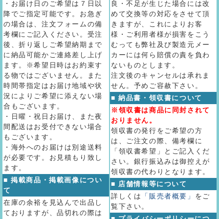
・お届け日のご希望は７日以
良・不足が生じた場合には改
降でご指定可能です。お急ぎ
めて交換等の対応をさせて頂
の場合は、注文フォームの備
きますが、これによりお客
考欄にご記入ください。受注
様・ご利用者様が損害をこう
後、折り返しご希望納期まで
むっても弊社及び製造元メー
に納品可能かご連絡差し上げ
カーには何ら賠償の責を負わ
ます。※希望日時はお約束す
ないものとします。
る物ではございません。また
注文後のキャンセルは承れま
時間帯指定はお届け地域や状
せん。予めご容赦下さい。
況によりご希望に添えない場
■ 納品書・領収書について
合もございます。
※領収書は商品に同封されて
・日曜・祝日お届け、また夜
おりません。
間配送はお受付できない場合
領収書の発行をご希望の方
もございます。
は、ご注文の際、備考欄に
・海外へのお届けは別途送料
「領収書希望」とご記入くだ
が必要です。お見積もり致し
さい。銀行振込みは御控えが
ます。
領収書の代わりとなります。
■ 掲載商品・掲載画像につい
■ 店舗情報等について
て
詳しくは
「販売者概要」
をご
在庫の余裕を見込んで出品し
覧下さい。
ておりますが、品切れの際は
■ プライバシーポリシーにつ