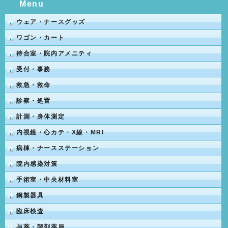
Menu
ウェア・ナースグッズ
ワゴン・カート
待合室・院内アメニティ
受付・事務
救急・救命
診察・処置
計測・身体測定
内視鏡・心カテ・X線・MRI
病棟・ナースステーション
院内感染対策
手術室・中央材料室
鋼製器具
臨床検査
与薬・調剤薬局