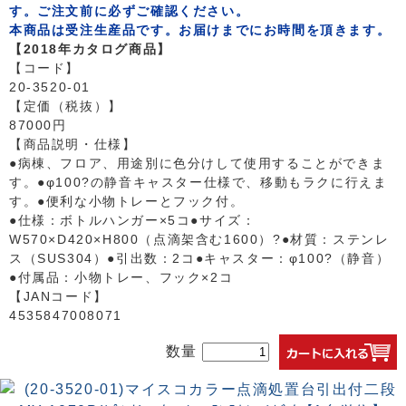
す。ご注文前に必ずご確認ください。
本商品は受注生産品です。お届けまでにお時間を頂きます。
【2018年カタログ商品】
【コード】
20-3520-01
【定価（税抜）】
87000円
【商品説明・仕様】
●病棟、フロア、用途別に色分けして使用することができま
す。●φ100?の静音キャスター仕様で、移動もラクに行えま
す。●便利な小物トレーとフック付。
●仕様：ボトルハンガー×5コ●サイズ：
W570×D420×H800（点滴架含む1600）?●材質：ステンレ
ス（SUS304）●引出数：2コ●キャスター：φ100?（静音）
●付属品：小物トレー、フック×2コ
【JANコード】
4535847008071
数量