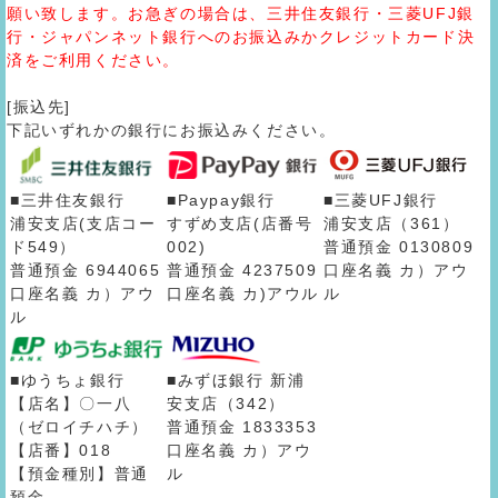
願い致します。お急ぎの場合は、三井住友銀行・三菱UFJ銀
行・ジャパンネット銀行へのお振込みかクレジットカード決
済をご利用ください。
[振込先]
下記いずれかの銀行にお振込みください。
■三井住友銀行
■Paypay銀行
■三菱UFJ銀行
浦安支店(支店コー
すずめ支店(店番号
浦安支店（361）
ド549）
002)
普通預金 0130809
普通預金 6944065
普通預金 4237509
口座名義 カ）アウ
口座名義 カ）アウ
口座名義 カ)アウル
ル
ル
■ゆうちょ銀行
■みずほ銀行 新浦
【店名】〇一八
安支店（342）
（ゼロイチハチ）
普通預金 1833353
【店番】018
口座名義 カ）アウ
【預金種別】普通
ル
預金