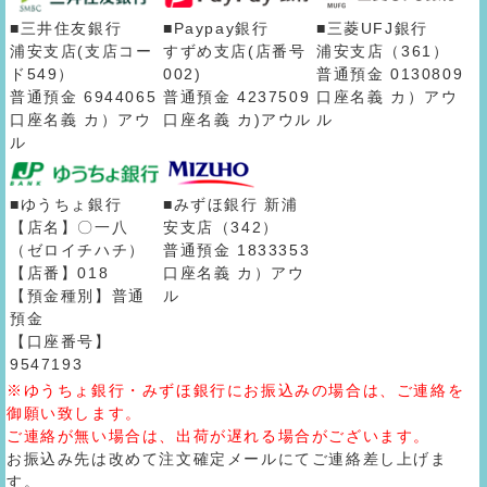
■三井住友銀行
■Paypay銀行
■三菱UFJ銀行
浦安支店(支店コー
すずめ支店(店番号
浦安支店（361）
ド549）
002)
普通預金 0130809
普通預金 6944065
普通預金 4237509
口座名義 カ）アウ
口座名義 カ）アウ
口座名義 カ)アウル
ル
ル
■ゆうちょ銀行
■みずほ銀行 新浦
【店名】〇一八
安支店（342）
（ゼロイチハチ）
普通預金 1833353
【店番】018
口座名義 カ）アウ
【預金種別】普通
ル
預金
【口座番号】
9547193
※ゆうちょ銀行・みずほ銀行にお振込みの場合は、ご連絡を
御願い致します。
ご連絡が無い場合は、出荷が遅れる場合がございます。
お振込み先は改めて注文確定メールにてご連絡差し上げま
す。