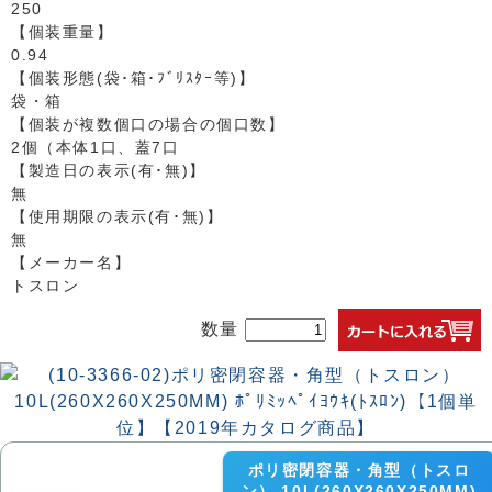
250
【個装重量】
0.94
【個装形態(袋･箱･ﾌﾞﾘｽﾀｰ等)】
袋・箱
【個装が複数個口の場合の個口数】
2個（本体1口、蓋7口
【製造日の表示(有･無)】
無
【使用期限の表示(有･無)】
無
【メーカー名】
トスロン
数量
ポリ密閉容器・角型（トスロ
ン） 10L(260X260X250MM)