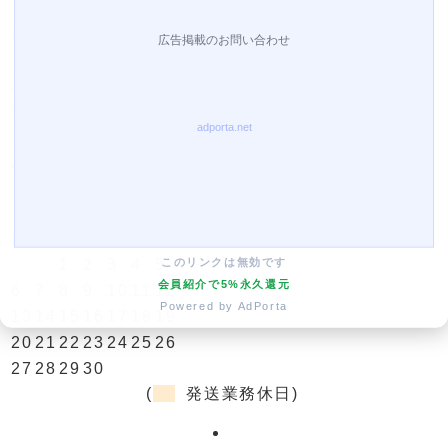
今月(2026年8月)
日
月
火
水
木
金
土
1
2
3
4
5
6
7
8
9
10
11
12
13
14
15
16
17
18
19
20
21
22
23
24
25
26
27
28
29
30
31
翌月(2026年9月)
日
月
火
水
木
金
土
このリンクは無効です
1
2
3
4
5
会員紹介で5%永久還元
6
7
8
9
10
11
12
Powered by AdPorta
13
14
15
16
17
18
19
20
21
22
23
24
25
26
27
28
29
30
(
発送業務休日)