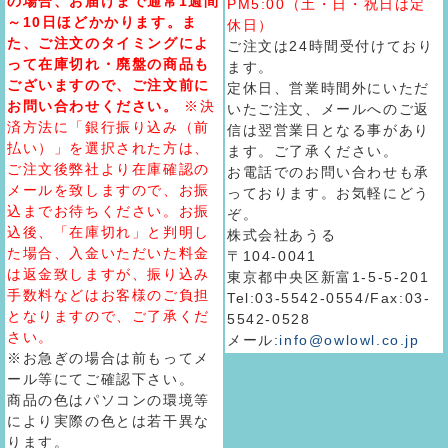
の場合、お届けまで通常1週間
PM5:00（土・日・祝日は定
～10日ほどかかります。ま
休日）
た、ご注文のタイミングによ
ご注文は24時間受付けており
って在庫切れ・廃盤の商品も
ます。
ございますので、ご注文前に
定休日、営業時間外にいただ
お問い合わせください。
※決
いたご注文、メールへのご返
済方法に「銀行振り込み（前
信は翌営業日となる事があり
払い）」を選択された方は、
ます。ご了承ください。
ご注文後弊社より在庫確認の
お電話でのお問い合わせも承
メールを致しますので、お振
っております。お気軽にどう
込までお待ちください。お振
ぞ。
込後、「在庫切れ」と判明し
株式会社あうる
た場合、入金いただいた料金
〒104-0041
は返金致しますが、振り込み
東京都中央区新富1-5-5-201
手数料などはお客様のご負担
Tel:03-5542-0554/Fax:03-
となりますので、ご了承くだ
5542-0528
さい。
メール:
info@owlowl.co.jp
※お急ぎの場合は前もってメ
ール等にてご確認下さい。
商品の色はパソコンの環境等
により実際の色とは若干異な
ります。