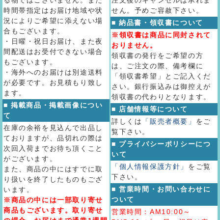
る物ではございません。また
注文後のキャンセルは承れま
時間帯指定はお届け地域や状
せん。予めご容赦下さい。
況によりご希望に添えない場
■ 納品書・領収書について
合もございます。
※領収書は商品に同封されて
・日曜・祝日お届け、また夜
おりません。
間配送はお受付できない場合
領収書の発行をご希望の方
もございます。
は、ご注文の際、備考欄に
・海外へのお届けは別途送料
「領収書希望」とご記入くだ
が必要です。お見積もり致し
さい。銀行振込みは御控えが
ます。
領収書の代わりとなります。
■ 掲載商品・掲載画像につい
■ 店舗情報等について
て
詳しくは
「販売者概要」
をご
在庫の余裕を見込んで出品し
覧下さい。
ておりますが、品切れの際は
■ プライバシーポリシーにつ
次回入荷までお待ち頂くこと
いて
がございます。
「個人情報保護方針」
をご覧
また、商品の中にはすでに取
下さい。
り扱いを終了したものもござ
■ 営業時間・お問い合わせに
います。
ついて
※商品の中には一部取り寄せ
商品もございます。取り寄せ
営業時間：AM10:00～