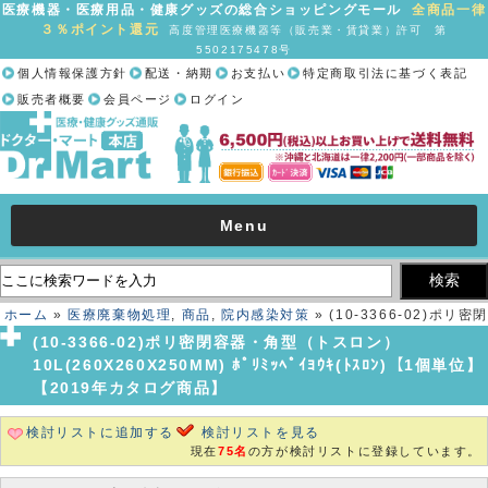
医療機器・医療用品・健康グッズの総合ショッピングモール
全商品一律
３％ポイント還元
高度管理医療機器等（販売業・賃貸業）許可 第
5502175478号
個人情報保護方針
配送・納期
お支払い
特定商取引法に基づく表記
販売者概要
会員ページ
ログイン
Menu
ホーム
»
医療廃棄物処理
,
商品
,
院内感染対策
» (10-3366-02)ポリ密閉
容器・角型（トスロン） 10L(260X260X250MM) ﾎﾟﾘﾐｯﾍﾟｲﾖｳｷ(ﾄｽﾛﾝ)
(10-3366-02)ポリ密閉容器・角型（トスロン）
【1個単位】【2019年カタログ商品】
10L(260X260X250MM) ﾎﾟﾘﾐｯﾍﾟｲﾖｳｷ(ﾄｽﾛﾝ)【1個単位】
【2019年カタログ商品】
検討リストに追加する
検討リストを見る
現在
75名
の方が検討リストに登録しています。