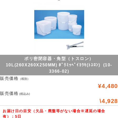
ポリ密閉容器・角型（トスロン）
10L(260X260X250MM) ﾎﾟﾘﾐｯﾍﾟｲﾖｳｷ(ﾄｽﾛﾝ) (10-
3366-02)
販売価格
（税別）
¥4,480
販売価格
(税込み)
\4,928
お届け日の目安（欠品・廃盤等がない場合※遅延の場合
有）：5日