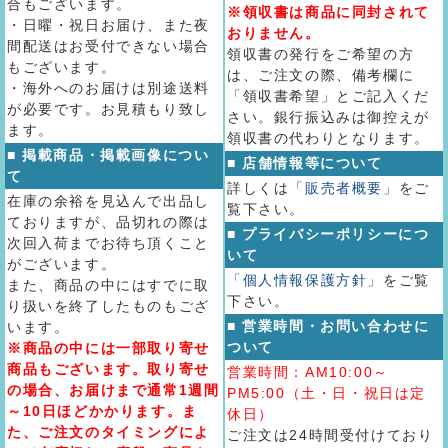
合もございます。
※領収書は商品に同封されて
・日曜・祝日お届け、また夜
おりません。
間配送はお受付できない場合
領収書の発行をご希望の方
もございます。
は、ご注文の際、備考欄に
・海外へのお届けは別途送料
「領収書希望」とご記入くだ
が必要です。お見積もり致し
さい。銀行振込みは御控えが
ます。
領収書の代わりとなります。
■ 掲載商品・掲載画像につい
■ 店舗情報等について
て
詳しくは
「販売者概要」
をご
在庫の余裕を見込んで出品し
覧下さい。
ておりますが、品切れの際は
■ プライバシーポリシーにつ
次回入荷までお待ち頂くこと
いて
がございます。
「個人情報保護方針」
をご覧
また、商品の中にはすでに取
下さい。
り扱いを終了したものもござ
■ 営業時間・お問い合わせに
います。
ついて
※商品の中には一部取り寄せ
商品もございます。取り寄せ
営業時間：AM10:00～
の場合、お届けまで通常1週間
PM5:00（土・日・祝日は定
～10日ほどかかります。ま
休日）
た、ご注文のタイミングによ
ご注文は24時間受付けており