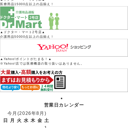
医療用品15000点以上の品揃え！
▲ドクター・マート2号店▲
介護用品50000点以上の品揃え！
▲Yahoo!ポイントがたまる！▲
※Yahoo!店では医療機器の取り扱いはありません。
営業日カレンダー
今月(2026年8月)
日
月
火
水
木
金
土
1