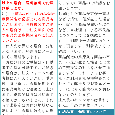
以上の場合、送料無料でお届
ら、すぐに商品のご確認をお
け致します。
願いします。
注） ・
商品の中には納品先医
お届けした商品が万が一事故
療機関名が必須となる商品も
などで汚れ、傷が生じた場合
ございます。医療機関でご購
や、誤った商品が届いた場合
入の場合は、ご注文画面で必
など、当社理由による不良品
ず納品先医療機関名をご記入
につきましては交換致しま
ください。
す。（到着後一週間以内とさ
・仕入先が異なる場合、分納
せて頂きます。到着後よくご
となります。発送時にメール
確認下さい。）
にてご連絡致します。
商品配送の延滞又は商品の不
・お届け日のご希望は７日以
良・不足が生じた場合には改
降でご指定可能です。お急ぎ
めて交換等の対応をさせて頂
の場合は、注文フォームの備
きますが、これによりお客
考欄にご記入ください。受注
様・ご利用者様が損害をこう
後、折り返しご希望納期まで
むっても弊社及び製造元メー
に納品可能かご連絡差し上げ
カーには何ら賠償の責を負わ
ます。※希望日時はお約束す
ないものとします。
る物ではございません。また
注文後のキャンセルは承れま
時間帯指定はお届け地域や状
せん。予めご容赦下さい。
況によりご希望に添えない場
■ 納品書・領収書について