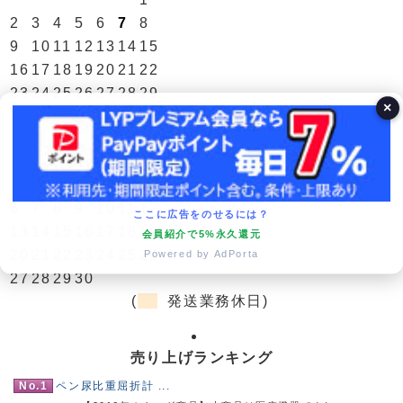
2
3
4
5
6
7
8
9
10
11
12
13
14
15
16
17
18
19
20
21
22
23
24
25
26
27
28
29
×
30
31
翌月(2026年9月)
日
月
火
水
木
金
土
1
2
3
4
5
6
7
8
9
10
11
12
ここに広告をのせるには？
13
14
15
16
17
18
19
会員紹介で5%永久還元
20
21
22
23
24
25
26
Powered by AdPorta
27
28
29
30
(
発送業務休日)
売り上げランキング
No.1
ペン尿比重屈折計 ...