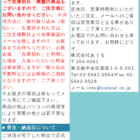
って在庫切れ・廃盤の商品も
ます。
ございますので、ご注文前に
定休日、営業時間外にいただ
お問い合わせください。
※決
いたご注文、メールへのご返
済方法に「銀行振り込み（前
信は翌営業日となる事があり
払い）」を選択された方は、
ます。ご了承ください。
ご注文後弊社より在庫確認の
お電話でのお問い合わせも承
メールを致しますので、お振
っております。お気軽にどう
込までお待ちください。お振
ぞ。
込後、「在庫切れ」と判明し
株式会社あうる
た場合、入金いただいた料金
〒104-0041
は返金致しますが、振り込み
東京都中央区新富1-5-5-201
手数料などはお客様のご負担
Tel:03-5542-0554/Fax:03-
となりますので、ご了承くだ
5542-0528
さい。
メール:
info@owlowl.co.jp
※お急ぎの場合は前もってメ
ール等にてご確認下さい。
商品の色はパソコンの環境等
により実際の色とは若干異な
ります。
■ 受注・納品日について
ご決済が完了した時点で正式