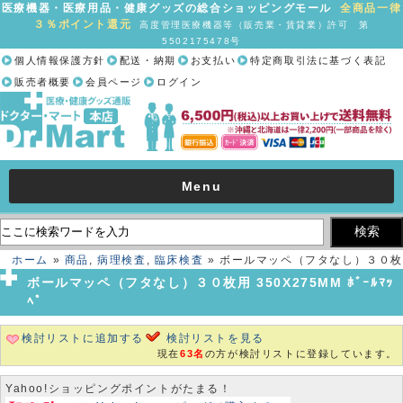
医療機器・医療用品・健康グッズの総合ショッピングモール
全商品一律
３％ポイント還元
高度管理医療機器等（販売業・賃貸業）許可 第
5502175478号
個人情報保護方針
配送・納期
お支払い
特定商取引法に基づく表記
販売者概要
会員ページ
ログイン
Menu
ホーム
»
商品
,
病理検査
,
臨床検査
» ボールマッペ（フタなし）３０枚
用 350X275MM ﾎﾞｰﾙﾏｯﾍﾟ
ボールマッペ（フタなし）３０枚用 350X275MM ﾎﾞｰﾙﾏｯ
ﾍﾟ
検討リストに追加する
検討リストを見る
現在
63名
の方が検討リストに登録しています。
Yahoo!ショッピングポイントがたまる！