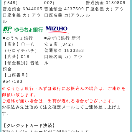
ド549）
002)
普通預金 0130809
普通預金 6944065
普通預金 4237509
口座名義 カ）アウ
口座名義 カ）アウ
口座名義 カ)アウル
ル
ル
■ゆうちょ銀行
■みずほ銀行 新浦
【店名】〇一八
安支店（342）
（ゼロイチハチ）
普通預金 1833353
【店番】018
口座名義 カ）アウ
【預金種別】普通
ル
預金
【口座番号】
9547193
※ゆうちょ銀行・みずほ銀行にお振込みの場合は、ご連絡を
御願い致します。
ご連絡が無い場合は、出荷が遅れる場合がございます。
お振込み先は改めて注文確定メールにてご連絡差し上げま
す。
【クレジットカード決済】
下記クレジットカードがご利用になれます。