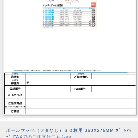
ボールマッペ（フタなし）３０枚用 350X275MM ﾎﾞｰﾙﾏｯ
ﾍﾟ FAXでのご注文はこちら>>