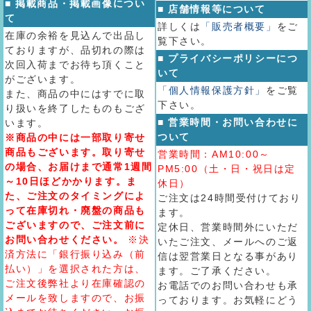
■ 掲載商品・掲載画像につい
■ 店舗情報等について
て
詳しくは
「販売者概要」
をご
在庫の余裕を見込んで出品し
覧下さい。
ておりますが、品切れの際は
■ プライバシーポリシーにつ
次回入荷までお待ち頂くこと
いて
がございます。
「個人情報保護方針」
をご覧
また、商品の中にはすでに取
下さい。
り扱いを終了したものもござ
■ 営業時間・お問い合わせに
います。
ついて
※商品の中には一部取り寄せ
商品もございます。取り寄せ
営業時間：AM10:00～
の場合、お届けまで通常1週間
PM5:00（土・日・祝日は定
～10日ほどかかります。ま
休日）
た、ご注文のタイミングによ
ご注文は24時間受付けており
って在庫切れ・廃盤の商品も
ます。
ございますので、ご注文前に
定休日、営業時間外にいただ
お問い合わせください。
※決
いたご注文、メールへのご返
済方法に「銀行振り込み（前
信は翌営業日となる事があり
払い）」を選択された方は、
ます。ご了承ください。
ご注文後弊社より在庫確認の
お電話でのお問い合わせも承
メールを致しますので、お振
っております。お気軽にどう