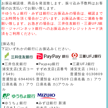
お振込確認後、商品を発送致します。振り込み手数料はお客
様のお支払いでお願い致します。
※ゆうちょ銀行・みずほ銀行にお振込みの場合は、確認まで
にお時間を頂く場合がございます。お振込み後にご連絡を御
願い致します。お急ぎの場合は、三井住友銀行・三菱UFJ銀
行・ジャパンネット銀行へのお振込みかクレジットカード決
済をご利用ください。
[振込先]
下記いずれかの銀行にお振込みください。
■三井住友銀行
■Paypay銀行
■三菱UFJ銀行
浦安支店(支店コー
すずめ支店(店番号
浦安支店（361）
ド549）
002)
普通預金 0130809
普通預金 6944065
普通預金 4237509
口座名義 カ）アウ
口座名義 カ）アウ
口座名義 カ)アウル
ル
ル
■ゆうちょ銀行
■みずほ銀行 新浦