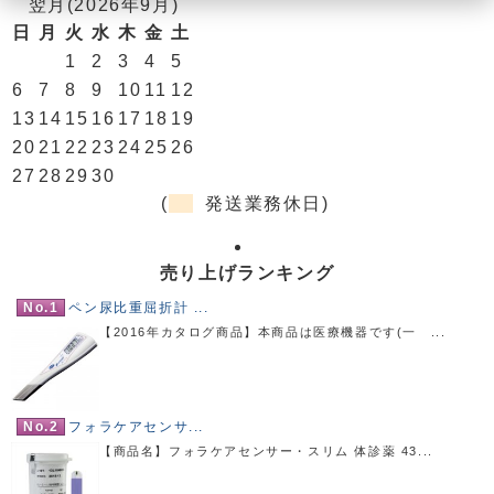
翌月(2026年9月)
日
月
火
水
木
金
土
1
2
3
4
5
6
7
8
9
10
11
12
13
14
15
16
17
18
19
20
21
22
23
24
25
26
27
28
29
30
(
発送業務休日)
売り上げランキング
No.1
ペン尿比重屈折計 ...
【2016年カタログ商品】本商品は医療機器です(一 ...
No.2
フォラケアセンサ...
【商品名】フォラケアセンサー・スリム 体診薬 43...