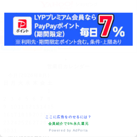
▲Yahoo!ポイントがたまる！▲
※Yahoo!店では医療機器の取り扱いはありません。
営業日カレンダー
今月(2026年8月)
日
月
火
水
木
金
土
1
2
3
4
5
6
7
8
9
10
11
12
13
14
15
16
17
18
19
20
21
22
ここに広告をのせるには？
23
24
25
26
27
28
29
会員紹介で5%永久還元
Powered by AdPorta
30
31