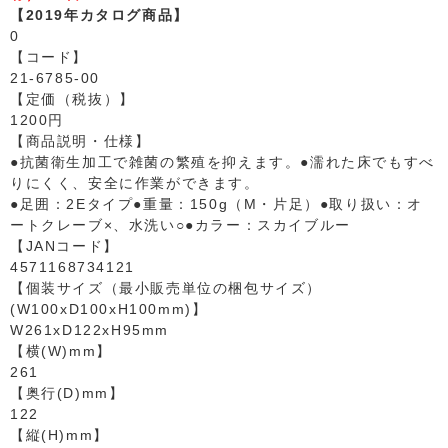
【2019年カタログ商品】
0
【コード】
21-6785-00
【定価（税抜）】
1200円
【商品説明・仕様】
●抗菌衛生加工で雑菌の繁殖を抑えます。●濡れた床でもすべ
りにくく、安全に作業ができます。
●足囲：2Eタイプ●重量：150g（M・片足）●取り扱い：オ
ートクレーブ×、水洗い○●カラー：スカイブルー
【JANコード】
4571168734121
【個装サイズ（最小販売単位の梱包サイズ）
(W100xD100xH100mm)】
W261xD122xH95mm
【横(W)mm】
261
【奥行(D)mm】
122
【縦(H)mm】