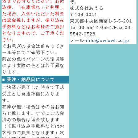
込までお待ちください。お振
ぞ。
込後、「在庫切れ」と判明し
株式会社あうる
た場合、入金いただいた料金
〒104-0041
は返金致しますが、振り込み
東京都中央区新富1-5-5-201
手数料などはお客様のご負担
Tel:03-5542-0554/Fax:03-
となりますので、ご了承くだ
5542-0528
さい。
メール:
info@owlowl.co.jp
※お急ぎの場合は前もってメ
ール等にてご確認下さい。
商品の色はパソコンの環境等
により実際の色とは若干異な
ります。
■ 受注・納品日について
ご決済が完了した時点で正式
受注とし発送準備に入りま
す。
在庫が無い場合はその旨お知
らせ致します。すでにご入金
済みの場合は返金致します
（※振り込み手数料などはお
客様のご負担となります）次