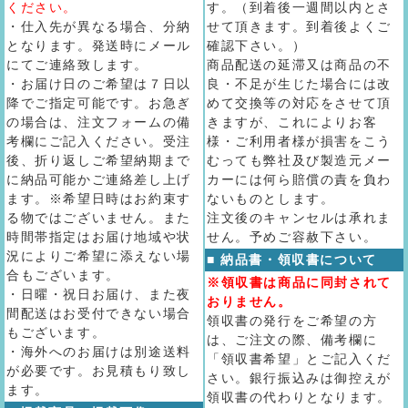
ください。
す。（到着後一週間以内とさ
・仕入先が異なる場合、分納
せて頂きます。到着後よくご
となります。発送時にメール
確認下さい。）
にてご連絡致します。
商品配送の延滞又は商品の不
・お届け日のご希望は７日以
良・不足が生じた場合には改
降でご指定可能です。お急ぎ
めて交換等の対応をさせて頂
の場合は、注文フォームの備
きますが、これによりお客
考欄にご記入ください。受注
様・ご利用者様が損害をこう
後、折り返しご希望納期まで
むっても弊社及び製造元メー
に納品可能かご連絡差し上げ
カーには何ら賠償の責を負わ
ます。※希望日時はお約束す
ないものとします。
る物ではございません。また
注文後のキャンセルは承れま
時間帯指定はお届け地域や状
せん。予めご容赦下さい。
況によりご希望に添えない場
■ 納品書・領収書について
合もございます。
※領収書は商品に同封されて
・日曜・祝日お届け、また夜
おりません。
間配送はお受付できない場合
領収書の発行をご希望の方
もございます。
は、ご注文の際、備考欄に
・海外へのお届けは別途送料
「領収書希望」とご記入くだ
が必要です。お見積もり致し
さい。銀行振込みは御控えが
ます。
領収書の代わりとなります。