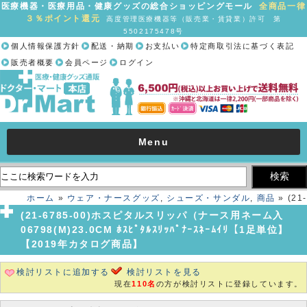
医療機器・医療用品・健康グッズの総合ショッピングモール
全商品一律
３％ポイント還元
高度管理医療機器等（販売業・賃貸業）許可 第
5502175478号
個人情報保護方針
配送・納期
お支払い
特定商取引法に基づく表記
販売者概要
会員ページ
ログイン
Menu
ホーム
»
ウェア・ナースグッズ
,
シューズ・サンダル
,
商品
» (21-
6785-00)ホスピタルスリッパ（ナース用ネーム入 06798(M)23.0CM ﾎ
(21-6785-00)ホスピタルスリッパ（ナース用ネーム入
ｽﾋﾟﾀﾙｽﾘｯﾊﾟﾅｰｽﾈｰﾑｲﾘ【1足単位】【2019年カタログ商品】
06798(M)23.0CM ﾎｽﾋﾟﾀﾙｽﾘｯﾊﾟﾅｰｽﾈｰﾑｲﾘ【1足単位】
【2019年カタログ商品】
検討リストに追加する
検討リストを見る
現在
110名
の方が検討リストに登録しています。