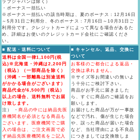
ラブジャパンは除く）
・ボーナス一括払い
※ボーナス一括払いの該当時期は、夏のボーナス：12月16日
～5月31日ご利用分、冬のボーナス：7月16日～10月31日ご
利用分です。クレジットカードによって異なる場合があるた
め、詳細はお使いのクレジットカード会社にご確認くださ
い。
■ 配送・送料について
■ キャンセル、返品、交換に
ついて
送料は全国一律1,100円(税
込)※北海道・沖縄は2,200円
お客様のご都合による返品・
（税込）（一部商品を除く）
交換は承れません。
（沖縄・一部離島は別途送料
※サイズ等お間違いの無いよ
がかかる場合がございます）
う十分にご検討下さい。
商品代金が6,500円（税込）
商品がお手元に届きました
以上の場合、送料無料でお届
ら、すぐに商品のご確認をお
け致します。
願いします。
注） ・
商品の中には納品先医
お届けした商品が万が一事故
療機関名が必須となる商品も
などで汚れ、傷が生じた場合
ございます。医療機関でご購
や、誤った商品が届いた場合
入の場合は、ご注文画面で必
など、当社理由による不良品
ず納品先医療機関名をご記入
につきましては交換致しま