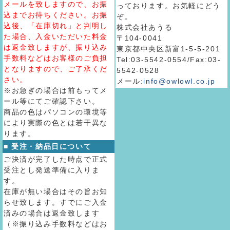
メールを致しますので、お振
っております。お気軽にどう
込までお待ちください。お振
ぞ。
込後、「在庫切れ」と判明し
株式会社あうる
た場合、入金いただいた料金
〒104-0041
は返金致しますが、振り込み
東京都中央区新富1-5-5-201
手数料などはお客様のご負担
Tel:03-5542-0554/Fax:03-
となりますので、ご了承くだ
5542-0528
さい。
メール:
info@owlowl.co.jp
※お急ぎの場合は前もってメ
ール等にてご確認下さい。
商品の色はパソコンの環境等
により実際の色とは若干異な
ります。
■ 受注・納品日について
ご決済が完了した時点で正式
受注とし発送準備に入りま
す。
在庫が無い場合はその旨お知
らせ致します。すでにご入金
済みの場合は返金致します
（※振り込み手数料などはお