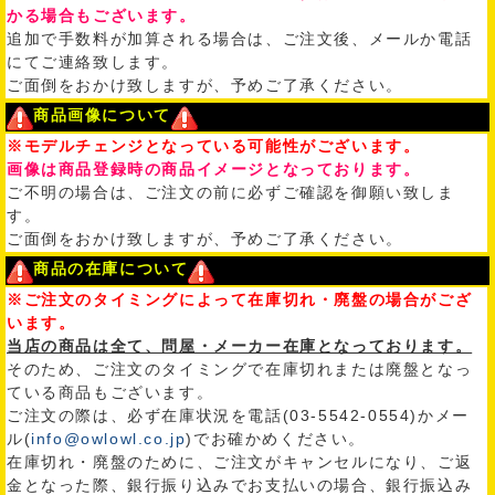
かる場合もございます。
追加で手数料が加算される場合は、ご注文後、メールか電話
にてご連絡致します。
ご面倒をおかけ致しますが、予めご了承ください。
商品画像について
※モデルチェンジとなっている可能性がございます。
画像は商品登録時の商品イメージとなっております。
ご不明の場合は、ご注文の前に必ずご確認を御願い致しま
す。
ご面倒をおかけ致しますが、予めご了承ください。
商品の在庫について
※ご注文のタイミングによって在庫切れ・廃盤の場合がござ
います。
当店の商品は全て、問屋・メーカー在庫となっております。
そのため、ご注文のタイミングで在庫切れまたは廃盤となっ
ている商品もございます。
ご注文の際は、必ず在庫状況を電話(03-5542-0554)かメー
ル(
info@owlowl.co.jp
)でお確かめください。
在庫切れ・廃盤のために、ご注文がキャンセルになり、ご返
金となった際、銀行振り込みでお支払いの場合、銀行振込み