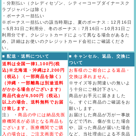
・分割払い（クレディセゾン、シティーコープダイナースク
ラブジャパンは除く）
・ボーナス一括払い
※ボーナス一括払いの該当時期は、夏のボーナス：12月16日
～5月31日ご利用分、冬のボーナス：7月16日～10月31日ご
利用分です。クレジットカードによって異なる場合があるた
め、詳細はお使いのクレジットカード会社にご確認くださ
い。
■ 配送・送料について
■ キャンセル、返品、交換に
ついて
送料は全国一律1,100円(税
込)※北海道・沖縄は2,200円
お客様のご都合による返品・
（税込）（一部商品を除く）
交換は承れません。
（沖縄・一部離島は別途送料
※サイズ等お間違いの無いよ
がかかる場合がございます）
う十分にご検討下さい。
商品代金が6,500円（税込）
商品がお手元に届きました
以上の場合、送料無料でお届
ら、すぐに商品のご確認をお
け致します。
願いします。
注） ・
商品の中には納品先医
お届けした商品が万が一事故
療機関名が必須となる商品も
などで汚れ、傷が生じた場合
ございます。医療機関でご購
や、誤った商品が届いた場合
入の場合は、ご注文画面で必
など、当社理由による不良品