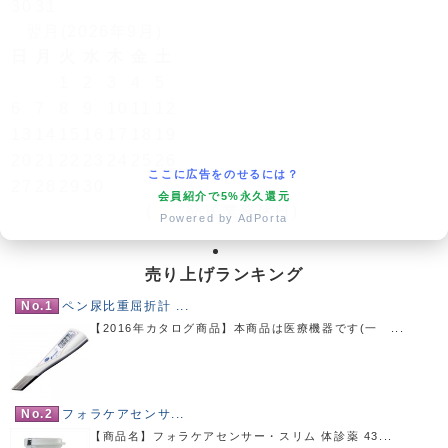
30
31
翌月(2026年9月)
日
月
火
水
木
金
土
1
2
3
4
5
6
7
8
9
10
11
12
13
14
15
16
17
18
19
20
21
22
23
24
25
26
ここに広告をのせるには？
27
28
29
30
会員紹介で5%永久還元
(
発送業務休日)
Powered by AdPorta
売り上げランキング
No.1
ペン尿比重屈折計 ...
【2016年カタログ商品】本商品は医療機器です(一 ...
No.2
フォラケアセンサ...
【商品名】フォラケアセンサー・スリム 体診薬 43...