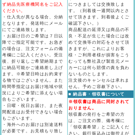
ず納品先医療機関名をご記入
につきましては交換致しま
ください。
す。（到着後一週間以内とさ
・仕入先が異なる場合、分納
せて頂きます。到着後よくご
となります。発送時にメール
確認下さい。）
にてご連絡致します。
商品配送の延滞又は商品の不
・お届け日のご希望は７日以
良・不足が生じた場合には改
降でご指定可能です。お急ぎ
めて交換等の対応をさせて頂
の場合は、注文フォームの備
きますが、これによりお客
考欄にご記入ください。受注
様・ご利用者様が損害をこう
後、折り返しご希望納期まで
むっても弊社及び製造元メー
に納品可能かご連絡差し上げ
カーには何ら賠償の責を負わ
ます。※希望日時はお約束す
ないものとします。
る物ではございません。また
注文後のキャンセルは承れま
時間帯指定はお届け地域や状
せん。予めご容赦下さい。
況によりご希望に添えない場
■ 納品書・領収書について
合もございます。
※領収書は商品に同封されて
・日曜・祝日お届け、また夜
おりません。
間配送はお受付できない場合
領収書の発行をご希望の方
もございます。
は、ご注文の際、備考欄に
・海外へのお届けは別途送料
「領収書希望」とご記入くだ
が必要です。お見積もり致し
さい。銀行振込みは御控えが