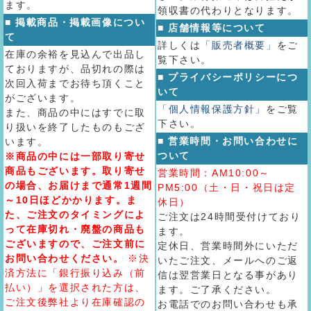
ます。
領収書の代わりとなります。
■ 掲載商品・掲載画像につい
■ 店舗情報等について
て
詳しくは
「販売者概要」
をご
在庫の余裕を見込んで出品し
覧下さい。
ておりますが、品切れの際は
■ プライバシーポリシーにつ
次回入荷までお待ち頂くこと
いて
がございます。
「個人情報保護方針」
をご覧
また、商品の中にはすでに取
下さい。
り扱いを終了したものもござ
■ 営業時間・お問い合わせに
います。
ついて
※商品の中には一部取り寄せ
商品もございます。取り寄せ
営業時間：AM10:00～
の場合、お届けまで通常1週間
PM5:00（土・日・祝日は定
～10日ほどかかります。ま
休日）
た、ご注文のタイミングによ
ご注文は24時間受付けており
って在庫切れ・廃盤の商品も
ます。
ございますので、ご注文前に
定休日、営業時間外にいただ
お問い合わせください。
※決
いたご注文、メールへのご返
済方法に「銀行振り込み（前
信は翌営業日となる事があり
払い）」を選択された方は、
ます。ご了承ください。
ご注文後弊社より在庫確認の
お電話でのお問い合わせも承