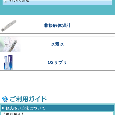
リハビリ用品
非接触体温計
水素水
O2サプリ
■ お支払い方法について
【銀行振込】