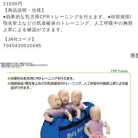
21500円
【商品説明・仕様】
●効果的な乳児用CPRトレーニングを行えます。●頭部後屈/
顎先挙上などの気道確保のトレーニング、人工呼吸中の胸郭
上昇による確認ができます。
【JANコード】
7045430015685
廃