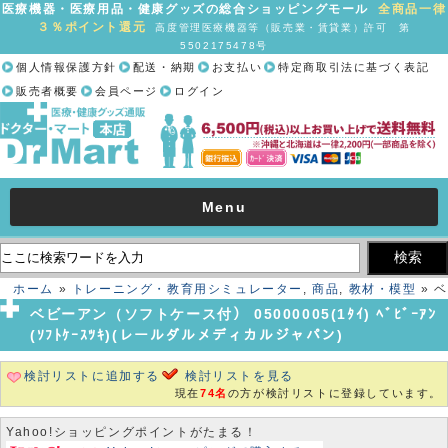
医療機器・医療用品・健康グッズの総合ショッピングモール
全商品一律
３％ポイント還元
高度管理医療機器等（販売業・賃貸業）許可 第
5502175478号
個人情報保護方針
配送・納期
お支払い
特定商取引法に基づく表記
販売者概要
会員ページ
ログイン
Menu
ホーム
»
トレーニング・教育用シミュレーター
,
商品
,
教材・模型
» ベ
ビーアン（ソフトケース付） 05000005(1ﾀｲ) ﾍﾞﾋﾞｰｱﾝ(ｿﾌﾄｹｰｽﾂｷ)(レー
ベビーアン（ソフトケース付） 05000005(1ﾀｲ) ﾍﾞﾋﾞｰｱﾝ
ルダルメディカルジャパン)
(ｿﾌﾄｹｰｽﾂｷ)(レールダルメディカルジャパン)
検討リストに追加する
検討リストを見る
現在
74名
の方が検討リストに登録しています。
Yahoo!ショッピングポイントがたまる！