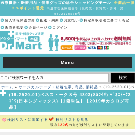
医療機器・医療用品・健康グッズの総合ショッピングモール
全商品一律
３％ポイント還元
高度管理医療機器等（販売業・賃貸業）許可 第
5502175478号
個人情報保護方針
配送・納期
お支払い
特定商取引法に基づく表記
販売者概要
会員ページ
ログイン
Menu
ホーム
»
サージカルテープ・粘着包帯
,
商品
,
消耗品
» (19-2520-01)ベ
ネストーク３号 4303(8ｶﾝｲﾘ) ﾍﾞﾈｽﾄｰｸ3ｺﾞｳ(日本シグマックス)【1箱単
(19-2520-01)ベネストーク３号 4303(8ｶﾝｲﾘ) ﾍﾞﾈｽﾄｰｸ3
位】【2019年カタログ商品】
ｺﾞｳ(日本シグマックス)【1箱単位】【2019年カタログ商
品】
検討リストに追加する
検討リストを見る
現在
120名
の方が検討リストに登録しています。