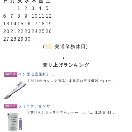
日
月
火
水
木
金
土
1
2
3
4
5
6
7
8
9
10
11
12
13
14
15
16
17
18
19
20
21
22
23
24
25
26
27
28
29
30
(
発送業務休日)
売り上げランキング
No.1
ペン尿比重屈折計 ...
【2016年カタログ商品】本商品は医療機器です(一 ...
No.2
フォラケアセンサ...
【商品名】フォラケアセンサー・スリム 体診薬 43...