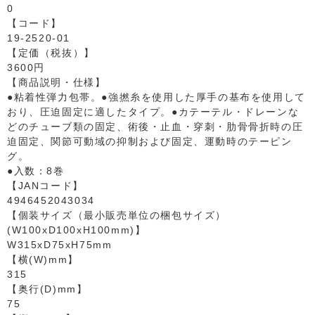
0
【コード】
19-2520-01
【定価（税抜）】
3600円
【商品説明・仕様】
●粘着性弾力包帯。●強撚糸を使用した厚手の基布を使用して
おり、圧迫固定に適したタイプ。●カテーテル・ドレーンな
どのチューブ類の固定、術後・止血・穿刺・肋骨骨折時の圧
迫固定、関節可動域の抑制および固定、運動時のテーピン
グ。
●入数：8巻
【JANコード】
4946452043034
【個装サイズ（最小販売単位の梱包サイズ）
(W100xD100xH100mm)】
W315xD75xH75mm
【横(W)mm】
315
【奥行(D)mm】
75