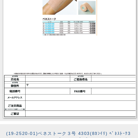
(19-2520-01)ベネストーク３号 4303(8ｶﾝｲﾘ) ﾍﾞﾈｽﾄｰｸ3