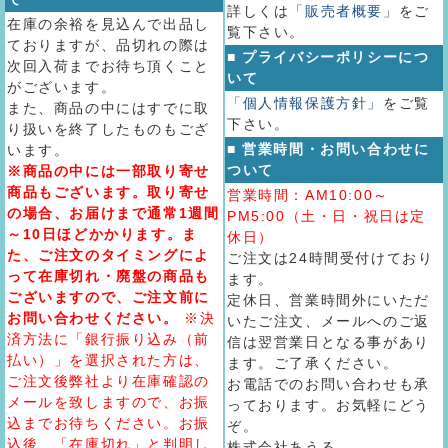
詳しくは
「販売者概要」
をご
在庫の余裕を見込んで出品し
覧下さい。
ておりますが、品切れの際は
■ プライバシーポリシーにつ
次回入荷までお待ち頂くこと
いて
がございます。
「個人情報保護方針」
をご覧
また、商品の中にはすでに取
下さい。
り扱いを終了したものもござ
■ 営業時間・お問い合わせに
います。
ついて
※商品の中には一部取り寄せ
商品もございます。取り寄せ
営業時間：AM10:00～
の場合、お届けまで通常1週間
PM5:00（土・日・祝日は定
～10日ほどかかります。ま
休日）
た、ご注文のタイミングによ
ご注文は24時間受付けており
って在庫切れ・廃盤の商品も
ます。
ございますので、ご注文前に
定休日、営業時間外にいただ
お問い合わせください。
※決
いたご注文、メールへのご返
済方法に「銀行振り込み（前
信は翌営業日となる事があり
払い）」を選択された方は、
ます。ご了承ください。
ご注文後弊社より在庫確認の
お電話でのお問い合わせも承
メールを致しますので、お振
っております。お気軽にどう
込までお待ちください。お振
ぞ。
込後、「在庫切れ」と判明し
株式会社あうる