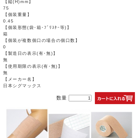
【縦(H)mm】
75
【個装重量】
0.45
【個装形態(袋･箱･ﾌﾞﾘｽﾀｰ等)】
箱
【個装が複数個口の場合の個口数】
0
【製造日の表示(有･無)】
無
【使用期限の表示(有･無)】
無
【メーカー名】
日本シグマックス
数量