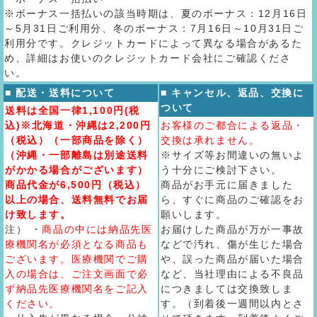
※ボーナス一括払いの該当時期は、夏のボーナス：12月16日
～5月31日ご利用分、冬のボーナス：7月16日～10月31日ご
利用分です。クレジットカードによって異なる場合があるた
め、詳細はお使いのクレジットカード会社にご確認くださ
い。
■ 配送・送料について
■ キャンセル、返品、交換に
ついて
送料は全国一律1,100円(税
込)※北海道・沖縄は2,200円
お客様のご都合による返品・
（税込）（一部商品を除く）
交換は承れません。
（沖縄・一部離島は別途送料
※サイズ等お間違いの無いよ
がかかる場合がございます）
う十分にご検討下さい。
商品代金が6,500円（税込）
商品がお手元に届きました
以上の場合、送料無料でお届
ら、すぐに商品のご確認をお
け致します。
願いします。
注） ・
商品の中には納品先医
お届けした商品が万が一事故
療機関名が必須となる商品も
などで汚れ、傷が生じた場合
ございます。医療機関でご購
や、誤った商品が届いた場合
入の場合は、ご注文画面で必
など、当社理由による不良品
ず納品先医療機関名をご記入
につきましては交換致しま
ください。
す。（到着後一週間以内とさ