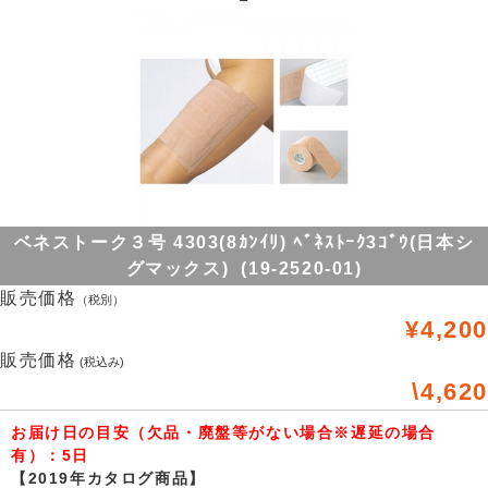
ベネストーク３号 4303(8ｶﾝｲﾘ) ﾍﾞﾈｽﾄｰｸ3ｺﾞｳ(日本シ
グマックス) (19-2520-01)
販売価格
（税別）
¥4,200
販売価格
(税込み)
\4,620
お届け日の目安（欠品・廃盤等がない場合※遅延の場合
有）：5日
【2019年カタログ商品】