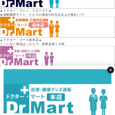
▲ドクター・マート・クローズド▲
会員制購買サイト。ナビスの商品300万点以上が後払いで!
▲ドクター・マート総本店▲
ここにない商品はこちらで。新商品続々入荷。
▲ドクター・マート3号店▲
×
医療用品15000点以上の品揃え！
▲ドクター・マート2号店▲
介護用品50000点以上の品揃え！