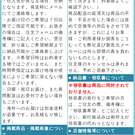
・仕入先が異なる場合、分納
せて頂きます。到着後よくご
となります。発送時にメール
確認下さい。）
にてご連絡致します。
商品配送の延滞又は商品の不
・お届け日のご希望は７日以
良・不足が生じた場合には改
降でご指定可能です。お急ぎ
めて交換等の対応をさせて頂
の場合は、注文フォームの備
きますが、これによりお客
考欄にご記入ください。受注
様・ご利用者様が損害をこう
後、折り返しご希望納期まで
むっても弊社及び製造元メー
に納品可能かご連絡差し上げ
カーには何ら賠償の責を負わ
ます。※希望日時はお約束す
ないものとします。
る物ではございません。また
注文後のキャンセルは承れま
時間帯指定はお届け地域や状
せん。予めご容赦下さい。
況によりご希望に添えない場
■ 納品書・領収書について
合もございます。
※領収書は商品に同封されて
・日曜・祝日お届け、また夜
おりません。
間配送はお受付できない場合
領収書の発行をご希望の方
もございます。
は、ご注文の際、備考欄に
・海外へのお届けは別途送料
「領収書希望」とご記入くだ
が必要です。お見積もり致し
さい。銀行振込みは御控えが
ます。
領収書の代わりとなります。
■ 掲載商品・掲載画像につい
■ 店舗情報等について
て