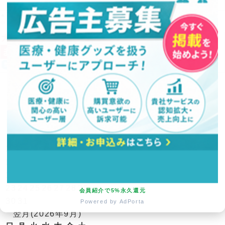
▲Yahoo!ポイントがたまる！▲
※Yahoo!店では医療機器の取り扱いはありません。
営業日カレンダー
今月(2026年8月)
日
月
火
水
木
金
土
1
2
3
4
5
6
7
8
9
10
11
12
13
14
15
16
17
18
19
20
21
22
23
24
25
26
27
28
29
会員紹介で5%永久還元
30
31
Powered by AdPorta
翌月(2026年9月)