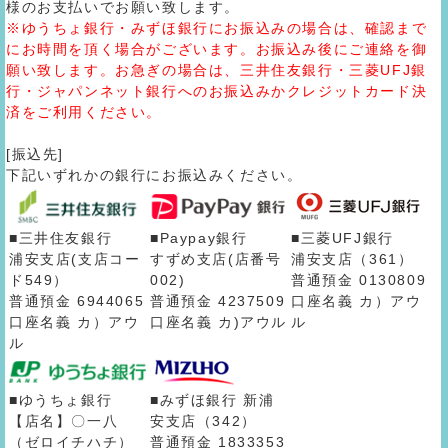
様のお支払いでお願い致します。
※ゆうちょ銀行・みずほ銀行にお振込みの場合は、確認まで
にお時間を頂く場合がございます。お振込み後にご連絡を御
願い致します。お急ぎの場合は、三井住友銀行・三菱UFJ銀
行・ジャパンネット銀行へのお振込みかクレジットカード決
済をご利用ください。
[振込先]
下記いずれかの銀行にお振込みください。
■三井住友銀行
■Paypay銀行
■三菱UFJ銀行
浦安支店(支店コー
すずめ支店(店番号
浦安支店（361）
ド549）
002)
普通預金 0130809
普通預金 6944065
普通預金 4237509
口座名義 カ）アウ
口座名義 カ）アウ
口座名義 カ)アウル
ル
ル
■ゆうちょ銀行
■みずほ銀行 新浦
【店名】〇一八
安支店（342）
（ゼロイチハチ）
普通預金 1833353