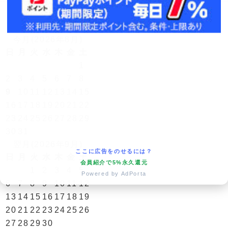
営業日カレンダー
今月(2026年8月)
日
月
火
水
木
金
土
1
2
3
4
5
6
7
8
9
10
11
12
13
14
15
16
17
18
19
20
21
22
23
24
25
26
27
28
29
30
31
翌月(2026年9月)
ここに広告をのせるには？
日
月
火
水
木
金
土
会員紹介で5%永久還元
1
2
3
4
5
Powered by AdPorta
6
7
8
9
10
11
12
13
14
15
16
17
18
19
20
21
22
23
24
25
26
27
28
29
30