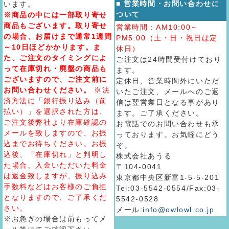
■ 営業時間・お問い合わせに
います。
ついて
※商品の中には一部取り寄せ
商品もございます。取り寄せ
営業時間：AM10:00～
の場合、お届けまで通常1週間
PM5:00（土・日・祝日は定
～10日ほどかかります。ま
休日）
た、ご注文のタイミングによ
ご注文は24時間受付けており
って在庫切れ・廃盤の商品も
ます。
ございますので、ご注文前に
定休日、営業時間外にいただ
お問い合わせください。
※決
いたご注文、メールへのご返
済方法に「銀行振り込み（前
信は翌営業日となる事があり
払い）」を選択された方は、
ます。ご了承ください。
ご注文後弊社より在庫確認の
お電話でのお問い合わせも承
メールを致しますので、お振
っております。お気軽にどう
込までお待ちください。お振
ぞ。
込後、「在庫切れ」と判明し
株式会社あうる
た場合、入金いただいた料金
〒104-0041
は返金致しますが、振り込み
東京都中央区新富1-5-5-201
手数料などはお客様のご負担
Tel:03-5542-0554/Fax:03-
となりますので、ご了承くだ
5542-0528
さい。
メール:
info@owlowl.co.jp
※お急ぎの場合は前もってメ