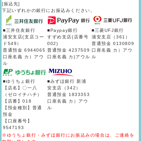
[振込先]
下記いずれかの銀行にお振込みください。
■三井住友銀行
■Paypay銀行
■三菱UFJ銀行
浦安支店(支店コー
すずめ支店(店番号
浦安支店（361）
ド549）
002)
普通預金 0130809
普通預金 6944065
普通預金 4237509
口座名義 カ）アウ
口座名義 カ）アウ
口座名義 カ)アウル
ル
ル
■ゆうちょ銀行
■みずほ銀行 新浦
【店名】〇一八
安支店（342）
（ゼロイチハチ）
普通預金 1833353
【店番】018
口座名義 カ）アウ
【預金種別】普通
ル
預金
【口座番号】
9547193
※ゆうちょ銀行・みずほ銀行にお振込みの場合は、ご連絡を