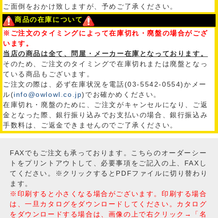
ご面倒をおかけ致しますが、予めご了承ください。
商品の在庫について
※ご注文のタイミングによって在庫切れ・廃盤の場合がござ
います。
当店の商品は全て、問屋・メーカー在庫となっております。
そのため、ご注文のタイミングで在庫切れまたは廃盤となっ
ている商品もございます。
ご注文の際は、必ず在庫状況を電話(03-5542-0554)かメー
ル(
info@owlowl.co.jp
)でお確かめください。
在庫切れ・廃盤のために、ご注文がキャンセルになり、ご返
金となった際、銀行振り込みでお支払いの場合、銀行振込み
手数料は、ご返金できませんのでご了承ください。
FAXでもご注文も承っております。こちらのオーダーシー
トをプリントアウトして、必要事項をご記入の上、FAXし
てください。※クリックするとPDFファイルに切り替わり
ます。
※印刷すると小さくなる場合がございます。印刷する場合
は、一旦カタログをダウンロードしてください。カタログ
をダウンロードする場合は、画像の上で右クリック→「名