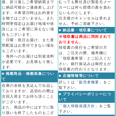
後、折り返しご希望納期まで
むっても弊社及び製造元メー
に納品可能かご連絡差し上げ
カーには何ら賠償の責を負わ
ます。※希望日時はお約束す
ないものとします。
る物ではございません。また
注文後のキャンセルは承れま
時間帯指定はお届け地域や状
せん。予めご容赦下さい。
況によりご希望に添えない場
■ 納品書・領収書について
合もございます。
※領収書は商品に同封されて
・日曜・祝日お届け、また夜
おりません。
間配送はお受付できない場合
領収書の発行をご希望の方
もございます。
は、ご注文の際、備考欄に
・海外へのお届けは別途送料
「領収書希望」とご記入くだ
が必要です。お見積もり致し
さい。銀行振込みは御控えが
ます。
領収書の代わりとなります。
■ 掲載商品・掲載画像につい
■ 店舗情報等について
て
詳しくは
「販売者概要」
をご
在庫の余裕を見込んで出品し
覧下さい。
ておりますが、品切れの際は
■ プライバシーポリシーにつ
次回入荷までお待ち頂くこと
いて
がございます。
「個人情報保護方針」
をご覧
また、商品の中にはすでに取
下さい。
り扱いを終了したものもござ