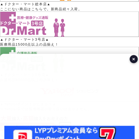
▲ドクター・マート総本店▲
ここにない商品はこちらで。新商品続々入荷。
▲ドクター・マート3号店▲
医療用品15000点以上の品揃え！
×
▲ドクター・マート2号店▲
介護用品50000点以上の品揃え！
▲Yahoo!ポイントがたまる！▲
※Yahoo!店では医療機器の取り扱いはありません。