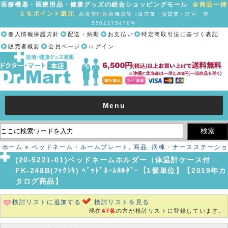
医療機器・医療用品・健康グッズの総合ショッピングモール
全商品一律
３％ポイント還元
高度管理医療機器等（販売業・賃貸業）許可 第
5502175478号
個人情報保護方針
配送・納期
お支払い
特定商取引法に基づく表記
販売者概要
会員ページ
ログイン
Menu
ホーム
»
ベッドネーム・ルームプレート
,
商品
,
病棟・ナースステーショ
ン
» (20-5221-01)ベッドネームホルダー（体温計ケース付 FK-248B(ﾌ
(20-5221-01)ベッドネームホルダー（体温計ケース付
ｯｸｼｷ) ﾍﾞｯﾄﾞﾈｰﾑﾎﾙﾀﾞｰ【1個単位】【2019年カタログ商品】
FK-248B(ﾌｯｸｼｷ) ﾍﾞｯﾄﾞﾈｰﾑﾎﾙﾀﾞｰ【1個単位】【2019年カ
タログ商品】
検討リストに追加する
検討リストを見る
現在
47名
の方が検討リストに登録しています。