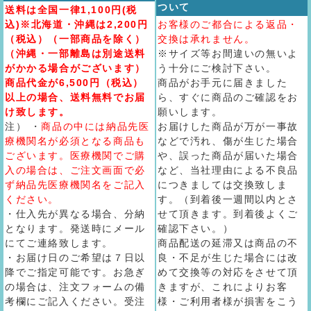
ついて
送料は全国一律1,100円(税
込)※北海道・沖縄は2,200円
お客様のご都合による返品・
（税込）（一部商品を除く）
交換は承れません。
（沖縄・一部離島は別途送料
※サイズ等お間違いの無いよ
がかかる場合がございます）
う十分にご検討下さい。
商品代金が6,500円（税込）
商品がお手元に届きました
以上の場合、送料無料でお届
ら、すぐに商品のご確認をお
け致します。
願いします。
注） ・
商品の中には納品先医
お届けした商品が万が一事故
療機関名が必須となる商品も
などで汚れ、傷が生じた場合
ございます。医療機関でご購
や、誤った商品が届いた場合
入の場合は、ご注文画面で必
など、当社理由による不良品
ず納品先医療機関名をご記入
につきましては交換致しま
ください。
す。（到着後一週間以内とさ
・仕入先が異なる場合、分納
せて頂きます。到着後よくご
となります。発送時にメール
確認下さい。）
にてご連絡致します。
商品配送の延滞又は商品の不
・お届け日のご希望は７日以
良・不足が生じた場合には改
降でご指定可能です。お急ぎ
めて交換等の対応をさせて頂
の場合は、注文フォームの備
きますが、これによりお客
考欄にご記入ください。受注
様・ご利用者様が損害をこう