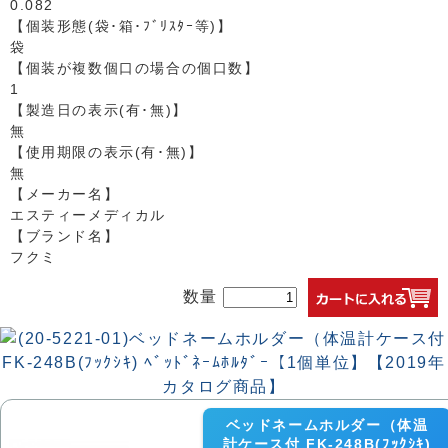
0.082
【個装形態(袋･箱･ﾌﾞﾘｽﾀｰ等)】
袋
【個装が複数個口の場合の個口数】
1
【製造日の表示(有･無)】
無
【使用期限の表示(有･無)】
無
【メーカー名】
エスティーメディカル
【ブランド名】
フクミ
数量
ベッドネームホルダー（体温
計ケース付 FK-248B(ﾌｯｸｼｷ)