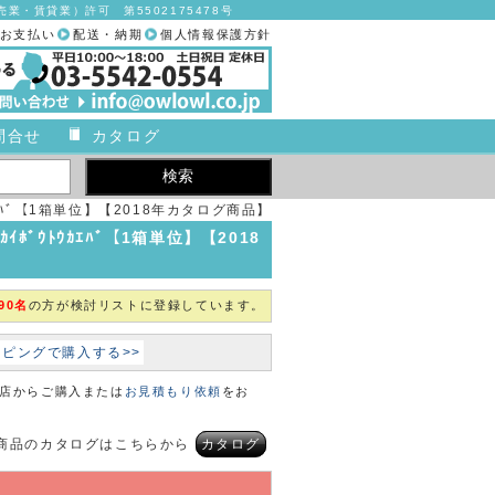
業・賃貸業）許可 第5502175478号
お支払い
配送・納期
個人情報保護方針
問合せ
カタログ
ｳﾄｳｶｴﾊﾞ【1箱単位】【2018年カタログ商品】
ｰｶｲﾎﾞｳﾄｳｶｴﾊﾞ【1箱単位】【2018
90名
の方が検討リストに登録しています。
ョッピングで購入する>>
本店からご購入または
お見積もり依頼
をお
商品のカタログはこちらから
カタログ