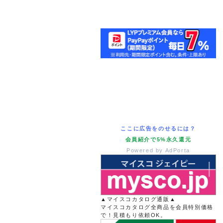
ここに広告をのせるには？
会員紹介で5%永久還元
Powered by AdPorta
▲マイスコカタログ通販▲
マイスコカタログ全商品を会員特別価格
で！見積もり依頼OK。