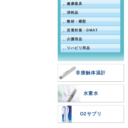
健康器具
消耗品
教材・模型
災害対策・DMAT
介護用品
リハビリ用品
非接触体温計
水素水
O2サプリ