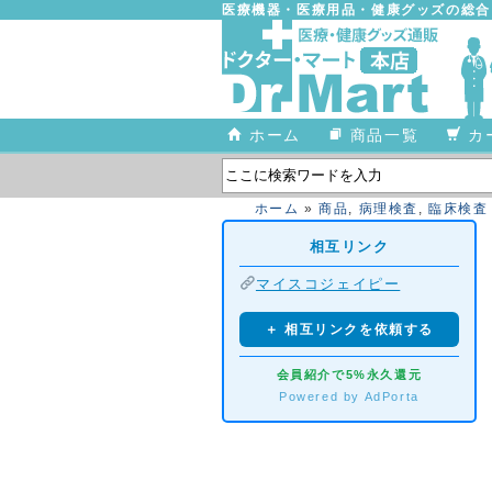
医療機器・医療用品・健康グッズの総
ホーム
商品一覧
カ
ホーム
»
商品
,
病理検査
,
臨床検査
相互リンク
マイスコジェイピー
＋ 相互リンクを依頼する
会員紹介で5%永久還元
Powered by AdPorta