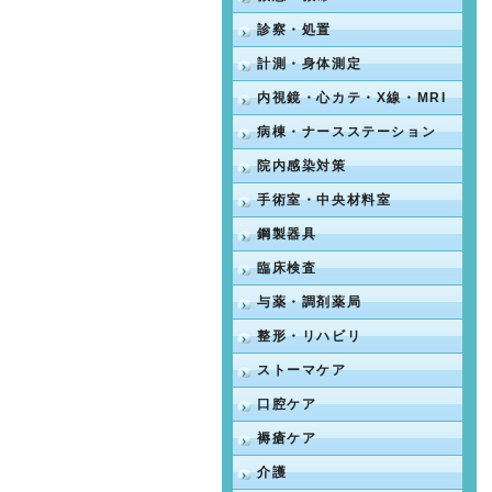
診察・処置
計測・身体測定
内視鏡・心カテ・X線・MRI
病棟・ナースステーション
院内感染対策
手術室・中央材料室
鋼製器具
臨床検査
与薬・調剤薬局
整形・リハビリ
ストーマケア
口腔ケア
褥瘡ケア
介護