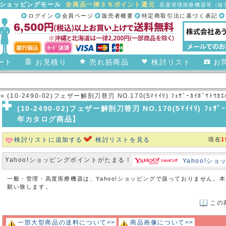
合ショッピングモール
全商品一律３％ポイント還元
高度管理医療機器等（販売
ログイン
会員ページ
販売者概要
特定商取引法に基づく表記
ート
お見積り
売れ筋商品
検討リスト
お
» (10-2490-02)フェザー解剖刀替刃 NO.170(5ﾏｲｲﾘ) ﾌｪｻﾞｰｶｲﾎﾞ
(10-2490-02)フェザー解剖刀替刃 NO.170(5ﾏｲｲﾘ) ﾌｪｻﾞ
年カタログ商品】
検討リストに追加する
検討リストを見る
現在
1
Yahoo!ショッピングポイントがたまる！
Yahoo!シ
一般・管理・高度医療機器は、Yahoo!ショッピングで扱っておりません。
願い致します。
この
一部大型商品の送料について>>
商品画像について>>