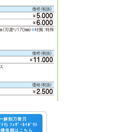
ー解剖刀替刃
ｲﾘ) ﾌｪｻﾞｰｶｲﾎﾞｳﾄ
の見積依頼はこちら