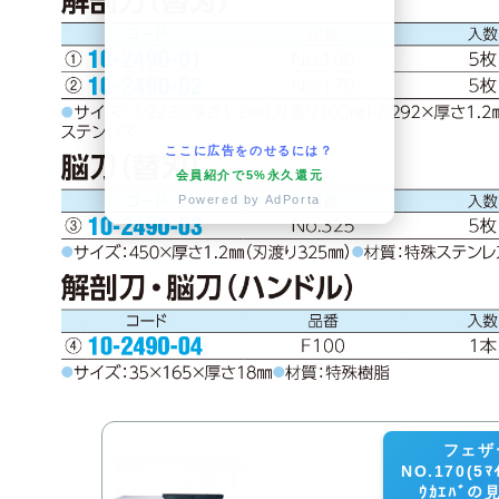
ここに広告をのせるには？
会員紹介で5%永久還元
Powered by AdPorta
フェザ
NO.170(5ﾏｲ
ｳｶｴﾊﾞ