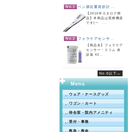
No.1
ペン尿比重屈折計 ...
【2016年カタログ商
品】本商品は医療機器
です(一 ...
No.2
フォラケアセンサ...
【商品名】フォラケア
センサー・スリム 体
診薬 43...
No.6以下→
Menu
ウェア・ナースグッズ
ワゴン・カート
待合室・院内アメニティ
受付・事務
救急・救命