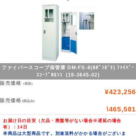
ファイバースコープ保管庫 DM-FS-8(8ﾎﾟﾝｶﾞｹ) ﾌｧｲﾊﾞｰ
ｽｺｰﾌﾟﾎｶﾝｺ (19-3645-02)
販売価格
（税別）
¥423,256
販売価格
(税込み)
\465,581
お届け日の目安（欠品・廃盤等がない場合※遅延の場合
有）：14日
本商品は大型商品です。別途送料がかかる場合がございま