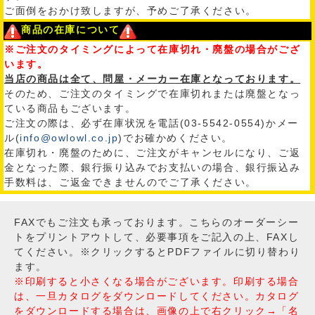
ご面倒をおかけ致しますが、予めご了承ください。
商品の在庫について
※ご注文のタイミングによって在庫切れ・廃盤の場合がござ
います。
当店の商品は全て、問屋・メーカー在庫となっております。
そのため、ご注文のタイミングで在庫切れまたは廃盤となっ
ている商品もございます。
ご注文の際は、必ず在庫状況を電話(03-5542-0554)かメー
ル(
info@owlowl.co.jp
)でお確かめください。
在庫切れ・廃盤のために、ご注文がキャンセルになり、ご返
金となった際、銀行振り込みでお支払いの場合、銀行振込み
手数料は、ご返金できませんのでご了承ください。
FAXでもご注文も承っております。こちらのオーダーシー
トをプリントアウトして、必要事項をご記入の上、FAXし
てください。※クリックするとPDFファイルに切り替わり
ます。
※印刷すると小さくなる場合がございます。印刷する場合
は、一旦カタログをダウンロードしてください。カタログ
をダウンロードする場合は、画像の上で右クリック→「名