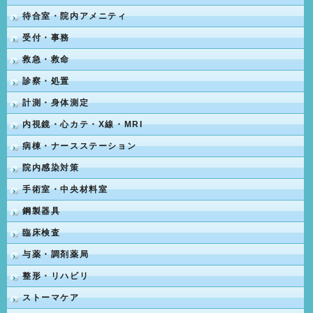
待合室・院内アメニティ
受付・事務
救急・救命
診察・処置
計測・身体測定
内視鏡・心カテ・X線・MRI
病棟・ナースステーション
院内感染対策
手術室・中央材料室
鋼製器具
臨床検査
与薬・調剤薬局
整形・リハビリ
ストーマケア