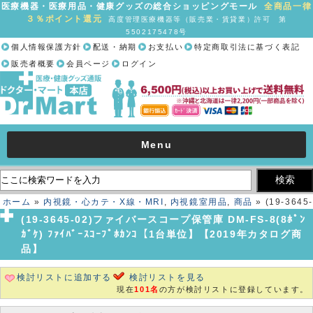
医療機器・医療用品・健康グッズの総合ショッピングモール
全商品一律
３％ポイント還元
高度管理医療機器等（販売業・賃貸業）許可 第
5502175478号
個人情報保護方針
配送・納期
お支払い
特定商取引法に基づく表記
販売者概要
会員ページ
ログイン
Menu
ホーム
»
内視鏡・心カテ・X線・MRI
,
内視鏡室用品
,
商品
» (19-3645-
02)ファイバースコープ保管庫 DM-FS-8(8ﾎﾟﾝｶﾞｹ) ﾌｧｲﾊﾞｰｽｺｰﾌﾟﾎｶﾝｺ
(19-3645-02)ファイバースコープ保管庫 DM-FS-8(8ﾎﾟﾝ
【1台単位】【2019年カタログ商品】
ｶﾞｹ) ﾌｧｲﾊﾞｰｽｺｰﾌﾟﾎｶﾝｺ【1台単位】【2019年カタログ商
品】
検討リストに追加する
検討リストを見る
現在
101名
の方が検討リストに登録しています。