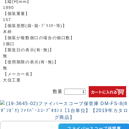
【縦(H)mm】
1890
【個装重量】
157
【個装形態(袋･箱･ﾌﾞﾘｽﾀｰ等)】
木枠
【個装が複数個口の場合の個口数】
1個口
【製造日の表示(有･無)】
無
【使用期限の表示(有･無)】
無
【メーカー名】
大信工業
数量
ファイバースコープ保管庫