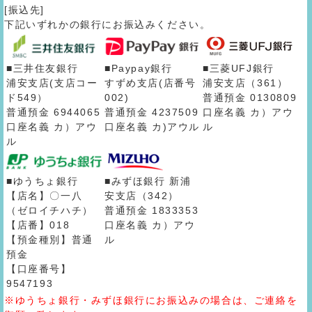
[振込先]
下記いずれかの銀行にお振込みください。
■三井住友銀行
■Paypay銀行
■三菱UFJ銀行
浦安支店(支店コー
すずめ支店(店番号
浦安支店（361）
ド549）
002)
普通預金 0130809
普通預金 6944065
普通預金 4237509
口座名義 カ）アウ
口座名義 カ）アウ
口座名義 カ)アウル
ル
ル
■ゆうちょ銀行
■みずほ銀行 新浦
【店名】〇一八
安支店（342）
（ゼロイチハチ）
普通預金 1833353
【店番】018
口座名義 カ）アウ
【預金種別】普通
ル
預金
【口座番号】
9547193
※ゆうちょ銀行・みずほ銀行にお振込みの場合は、ご連絡を