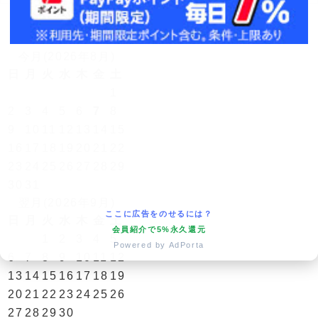
営業日カレンダー
今月(2026年8月)
日
月
火
水
木
金
土
1
2
3
4
5
6
7
8
9
10
11
12
13
14
15
16
17
18
19
20
21
22
23
24
25
26
27
28
29
30
31
翌月(2026年9月)
ここに広告をのせるには？
日
月
火
水
木
金
土
会員紹介で5%永久還元
1
2
3
4
5
Powered by AdPorta
6
7
8
9
10
11
12
13
14
15
16
17
18
19
20
21
22
23
24
25
26
27
28
29
30