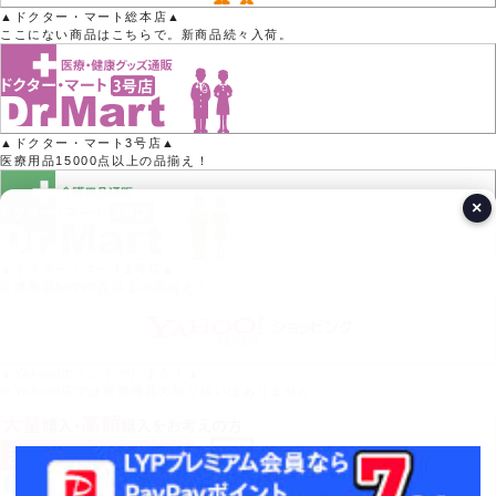
▲ドクター・マート総本店▲
ここにない商品はこちらで。新商品続々入荷。
▲ドクター・マート3号店▲
医療用品15000点以上の品揃え！
×
▲ドクター・マート2号店▲
介護用品50000点以上の品揃え！
▲Yahoo!ポイントがたまる！▲
※Yahoo!店では医療機器の取り扱いはありません。