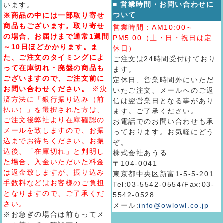
■ 営業時間・お問い合わせに
います。
ついて
※商品の中には一部取り寄せ
商品もございます。取り寄せ
営業時間：AM10:00～
の場合、お届けまで通常1週間
PM5:00（土・日・祝日は定
～10日ほどかかります。ま
休日）
た、ご注文のタイミングによ
ご注文は24時間受付けており
って在庫切れ・廃盤の商品も
ます。
ございますので、ご注文前に
定休日、営業時間外にいただ
お問い合わせください。
※決
いたご注文、メールへのご返
済方法に「銀行振り込み（前
信は翌営業日となる事があり
払い）」を選択された方は、
ます。ご了承ください。
ご注文後弊社より在庫確認の
お電話でのお問い合わせも承
メールを致しますので、お振
っております。お気軽にどう
込までお待ちください。お振
ぞ。
込後、「在庫切れ」と判明し
株式会社あうる
た場合、入金いただいた料金
〒104-0041
は返金致しますが、振り込み
東京都中央区新富1-5-5-201
手数料などはお客様のご負担
Tel:03-5542-0554/Fax:03-
となりますので、ご了承くだ
5542-0528
さい。
メール:
info@owlowl.co.jp
※お急ぎの場合は前もってメ