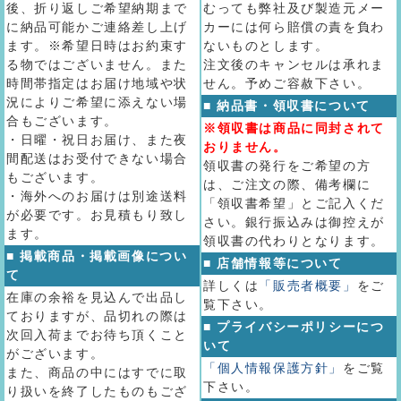
後、折り返しご希望納期まで
むっても弊社及び製造元メー
に納品可能かご連絡差し上げ
カーには何ら賠償の責を負わ
ます。※希望日時はお約束す
ないものとします。
る物ではございません。また
注文後のキャンセルは承れま
時間帯指定はお届け地域や状
せん。予めご容赦下さい。
況によりご希望に添えない場
■ 納品書・領収書について
合もございます。
※領収書は商品に同封されて
・日曜・祝日お届け、また夜
おりません。
間配送はお受付できない場合
領収書の発行をご希望の方
もございます。
は、ご注文の際、備考欄に
・海外へのお届けは別途送料
「領収書希望」とご記入くだ
が必要です。お見積もり致し
さい。銀行振込みは御控えが
ます。
領収書の代わりとなります。
■ 掲載商品・掲載画像につい
■ 店舗情報等について
て
詳しくは
「販売者概要」
をご
在庫の余裕を見込んで出品し
覧下さい。
ておりますが、品切れの際は
■ プライバシーポリシーにつ
次回入荷までお待ち頂くこと
いて
がございます。
「個人情報保護方針」
をご覧
また、商品の中にはすでに取
下さい。
り扱いを終了したものもござ