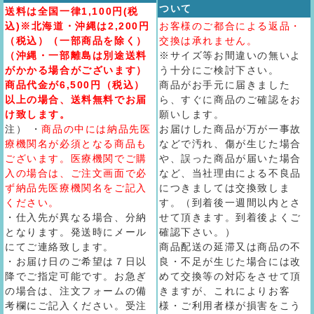
ついて
送料は全国一律1,100円(税
込)※北海道・沖縄は2,200円
お客様のご都合による返品・
（税込）（一部商品を除く）
交換は承れません。
（沖縄・一部離島は別途送料
※サイズ等お間違いの無いよ
がかかる場合がございます）
う十分にご検討下さい。
商品代金が6,500円（税込）
商品がお手元に届きました
以上の場合、送料無料でお届
ら、すぐに商品のご確認をお
け致します。
願いします。
注） ・
商品の中には納品先医
お届けした商品が万が一事故
療機関名が必須となる商品も
などで汚れ、傷が生じた場合
ございます。医療機関でご購
や、誤った商品が届いた場合
入の場合は、ご注文画面で必
など、当社理由による不良品
ず納品先医療機関名をご記入
につきましては交換致しま
ください。
す。（到着後一週間以内とさ
・仕入先が異なる場合、分納
せて頂きます。到着後よくご
となります。発送時にメール
確認下さい。）
にてご連絡致します。
商品配送の延滞又は商品の不
・お届け日のご希望は７日以
良・不足が生じた場合には改
降でご指定可能です。お急ぎ
めて交換等の対応をさせて頂
の場合は、注文フォームの備
きますが、これによりお客
考欄にご記入ください。受注
様・ご利用者様が損害をこう