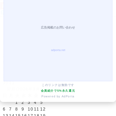
営業日カレンダー
今月(2026年8月)
日
月
火
水
木
金
土
1
2
3
4
5
6
7
8
9
10
11
12
13
14
15
16
17
18
19
20
21
22
23
24
25
26
27
28
29
30
31
このリンクは無効です
翌月(2026年9月)
会員紹介で5%永久還元
日
月
火
水
木
金
土
Powered by AdPorta
1
2
3
4
5
6
7
8
9
10
11
12
13
14
15
16
17
18
19