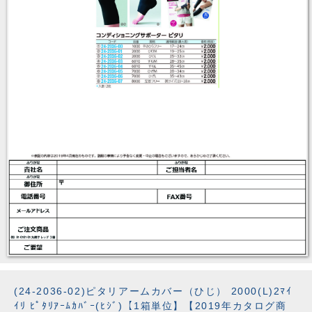
(24-2036-02)ピタリアームカバー（ひじ） 2000(L)2ﾏｲ
ｲﾘ ﾋﾟﾀﾘｱｰﾑｶﾊﾞｰ(ﾋｼﾞ)【1箱単位】【2019年カタログ商