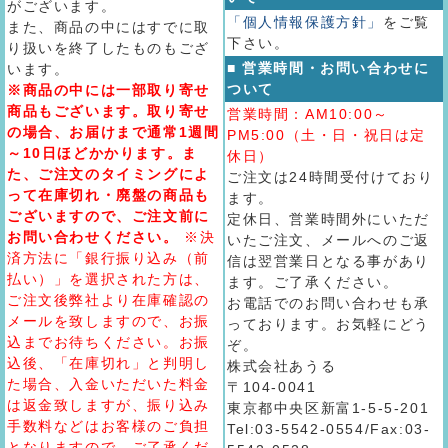
がございます。
「個人情報保護方針」
をご覧
また、商品の中にはすでに取
下さい。
り扱いを終了したものもござ
■ 営業時間・お問い合わせに
います。
ついて
※商品の中には一部取り寄せ
商品もございます。取り寄せ
営業時間：AM10:00～
の場合、お届けまで通常1週間
PM5:00（土・日・祝日は定
～10日ほどかかります。ま
休日）
た、ご注文のタイミングによ
ご注文は24時間受付けており
って在庫切れ・廃盤の商品も
ます。
ございますので、ご注文前に
定休日、営業時間外にいただ
お問い合わせください。
※決
いたご注文、メールへのご返
済方法に「銀行振り込み（前
信は翌営業日となる事があり
払い）」を選択された方は、
ます。ご了承ください。
ご注文後弊社より在庫確認の
お電話でのお問い合わせも承
メールを致しますので、お振
っております。お気軽にどう
込までお待ちください。お振
ぞ。
込後、「在庫切れ」と判明し
株式会社あうる
た場合、入金いただいた料金
〒104-0041
は返金致しますが、振り込み
東京都中央区新富1-5-5-201
手数料などはお客様のご負担
Tel:03-5542-0554/Fax:03-
となりますので、ご了承くだ