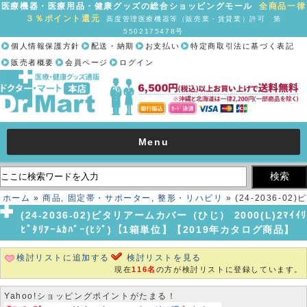
医療機器・医療用品・健康グッズの総合ショッピングモール
全商品一律
３％ポイント還元
高度管理医療機器等（販売業・賃貸業）許可 第
5502175478号
個人情報保護方針
配送・納期
お支払い
特定商取引法に基づく表記
販売者概要
会員ページ
ログイン
Menu
ホーム
»
商品
,
固定帯・サポーター
,
整形・リハビリ
» (24-2036-02)ピ
タリアームカバー（ひじ） 2000(L)2ﾏｲｲﾘ ﾋﾟﾀﾘｱｰﾑｶﾊﾞｰ(ﾋｼﾞ)【1箱単
(24-2036-02)ピタリアームカバー（ひじ） 2000(L)2ﾏｲｲﾘ
位】【2019年カタログ商品】
ﾋﾟﾀﾘｱｰﾑｶﾊﾞｰ(ﾋｼﾞ)【1箱単位】【2019年カタログ商品】
検討リストに追加する
検討リストを見る
現在
116名
の方が検討リストに登録しています。
Yahoo!ショッピングポイントがたまる！