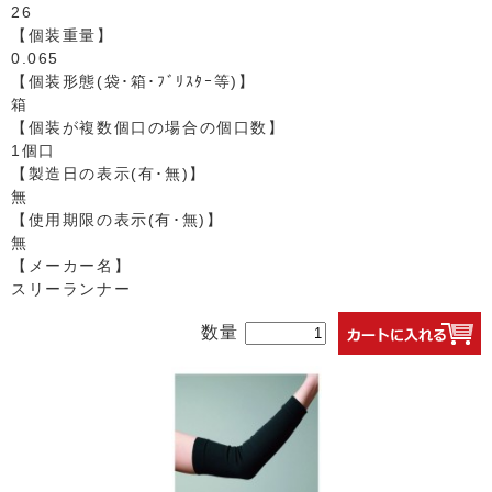
26
【個装重量】
0.065
【個装形態(袋･箱･ﾌﾞﾘｽﾀｰ等)】
箱
【個装が複数個口の場合の個口数】
1個口
【製造日の表示(有･無)】
無
【使用期限の表示(有･無)】
無
【メーカー名】
スリーランナー
数量