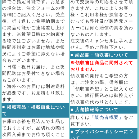
降でご指定可能です。お急ぎ
めて交換等の対応をさせて頂
の場合は、注文フォームの備
きますが、これによりお客
考欄にご記入ください。受注
様・ご利用者様が損害をこう
後、折り返しご希望納期まで
むっても弊社及び製造元メー
に納品可能かご連絡差し上げ
カーには何ら賠償の責を負わ
ます。※希望日時はお約束す
ないものとします。
る物ではございません。また
注文後のキャンセルは承れま
時間帯指定はお届け地域や状
せん。予めご容赦下さい。
況によりご希望に添えない場
■ 納品書・領収書について
合もございます。
※領収書は商品に同封されて
・日曜・祝日お届け、また夜
おりません。
間配送はお受付できない場合
領収書の発行をご希望の方
もございます。
は、ご注文の際、備考欄に
・海外へのお届けは別途送料
「領収書希望」とご記入くだ
が必要です。お見積もり致し
さい。銀行振込みは御控えが
ます。
領収書の代わりとなります。
■ 掲載商品・掲載画像につい
■ 店舗情報等について
て
詳しくは
「販売者概要」
をご
在庫の余裕を見込んで出品し
覧下さい。
ておりますが、品切れの際は
■ プライバシーポリシーにつ
次回入荷までお待ち頂くこと
いて