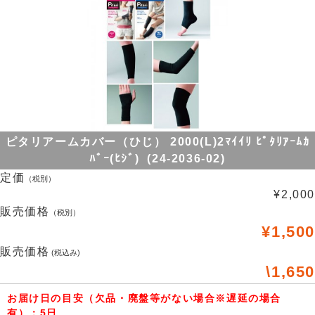
ピタリアームカバー（ひじ） 2000(L)2ﾏｲｲﾘ ﾋﾟﾀﾘｱｰﾑｶ
ﾊﾞｰ(ﾋｼﾞ) (24-2036-02)
定価
（税別）
¥2,000
販売価格
（税別）
¥1,500
販売価格
(税込み)
\1,650
お届け日の目安（欠品・廃盤等がない場合※遅延の場合
有）：5日