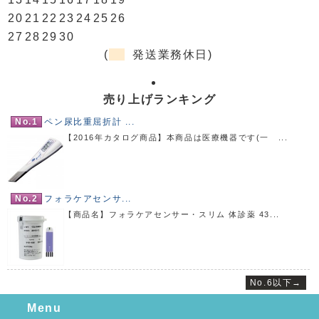
20
21
22
23
24
25
26
27
28
29
30
(
発送業務休日)
売り上げランキング
No.1
ペン尿比重屈折計 ...
【2016年カタログ商品】本商品は医療機器です(一 ...
No.2
フォラケアセンサ...
【商品名】フォラケアセンサー・スリム 体診薬 43...
No.6以下→
Menu