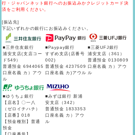
行・ジャパンネット銀行へのお振込みかクレジットカード決
済をご利用ください。
[振込先]
下記いずれかの銀行にお振込みください。
■三井住友銀行
■Paypay銀行
■三菱UFJ銀行
浦安支店(支店コー
すずめ支店(店番号
浦安支店（361）
ド549）
002)
普通預金 0130809
普通預金 6944065
普通預金 4237509
口座名義 カ）アウ
口座名義 カ）アウ
口座名義 カ)アウル
ル
ル
■ゆうちょ銀行
■みずほ銀行 新浦
【店名】〇一八
安支店（342）
（ゼロイチハチ）
普通預金 1833353
【店番】018
口座名義 カ）アウ
【預金種別】普通
ル
預金
【口座番号】