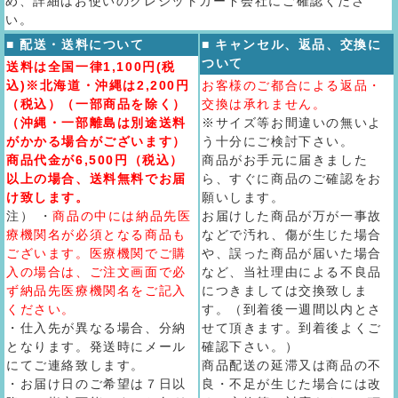
め、詳細はお使いのクレジットカード会社にご確認くださ
い。
■ 配送・送料について
■ キャンセル、返品、交換に
ついて
送料は全国一律1,100円(税
込)※北海道・沖縄は2,200円
お客様のご都合による返品・
（税込）（一部商品を除く）
交換は承れません。
（沖縄・一部離島は別途送料
※サイズ等お間違いの無いよ
がかかる場合がございます）
う十分にご検討下さい。
商品代金が6,500円（税込）
商品がお手元に届きました
以上の場合、送料無料でお届
ら、すぐに商品のご確認をお
け致します。
願いします。
注） ・
商品の中には納品先医
お届けした商品が万が一事故
療機関名が必須となる商品も
などで汚れ、傷が生じた場合
ございます。医療機関でご購
や、誤った商品が届いた場合
入の場合は、ご注文画面で必
など、当社理由による不良品
ず納品先医療機関名をご記入
につきましては交換致しま
ください。
す。（到着後一週間以内とさ
・仕入先が異なる場合、分納
せて頂きます。到着後よくご
となります。発送時にメール
確認下さい。）
にてご連絡致します。
商品配送の延滞又は商品の不
・お届け日のご希望は７日以
良・不足が生じた場合には改