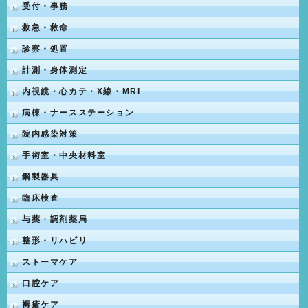
受付・事務
救急・救命
診察・処置
計測・身体測定
内視鏡・心カテ・X線・MRI
病棟・ナースステーション
院内感染対策
手術室・中央材料室
鋼製器具
臨床検査
与薬・調剤薬局
整形・リハビリ
ストーマケア
口腔ケア
褥瘡ケア