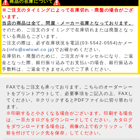
商品の在庫について
※ご注文のタイミングによって在庫切れ・廃盤の場合がござ
います。
当店の商品は全て、問屋・メーカー在庫となっております。
そのため、ご注文のタイミングで在庫切れまたは廃盤となっ
ている商品もございます。
ご注文の際は、必ず在庫状況を電話(03-5542-0554)かメー
ル(
info@owlowl.co.jp
)でお確かめください。
在庫切れ・廃盤のために、ご注文がキャンセルになり、ご返
金となった際、銀行振り込みでお支払いの場合、銀行振込み
手数料は、ご返金できませんのでご了承ください。
FAXでもご注文も承っております。こちらのオーダーシー
トをプリントアウトして、必要事項をご記入の上、FAXし
てください。※クリックするとPDFファイルに切り替わり
ます。
※印刷すると小さくなる場合がございます。印刷する場合
は、一旦カタログをダウンロードしてください。カタログ
をダウンロードする場合は、画像の上で右クリック→「名
前を付けてリンク先を保存」してください。