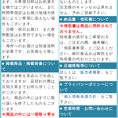
ます。※希望日時はお約束す
ないものとします。
る物ではございません。また
注文後のキャンセルは承れま
時間帯指定はお届け地域や状
せん。予めご容赦下さい。
況によりご希望に添えない場
■ 納品書・領収書について
合もございます。
※領収書は商品に同封されて
・日曜・祝日お届け、また夜
おりません。
間配送はお受付できない場合
領収書の発行をご希望の方
もございます。
は、ご注文の際、備考欄に
・海外へのお届けは別途送料
「領収書希望」とご記入くだ
が必要です。お見積もり致し
さい。銀行振込みは御控えが
ます。
領収書の代わりとなります。
■ 掲載商品・掲載画像につい
■ 店舗情報等について
て
詳しくは
「販売者概要」
をご
在庫の余裕を見込んで出品し
覧下さい。
ておりますが、品切れの際は
■ プライバシーポリシーにつ
次回入荷までお待ち頂くこと
いて
がございます。
「個人情報保護方針」
をご覧
また、商品の中にはすでに取
下さい。
り扱いを終了したものもござ
■ 営業時間・お問い合わせに
います。
ついて
※商品の中には一部取り寄せ