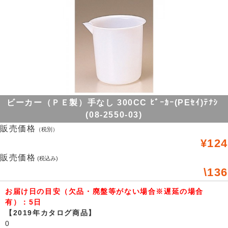
ビーカー（ＰＥ製）手なし 300CC ﾋﾞｰｶｰ(PEｾｲ)ﾃﾅｼ
(08-2550-03)
販売価格
（税別）
¥124
販売価格
(税込み)
\136
お届け日の目安（欠品・廃盤等がない場合※遅延の場合
有）：5日
【2019年カタログ商品】
0