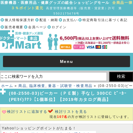
医療機器・医療用品・健康グッズの総合ショッピングモール
全商品一律
３％ポイント還元
高度管理医療機器等（販売業・賃貸業）許可 第
5502175478号
個人情報保護方針
配送・納期
お支払い
特定商取引法に基づく表記
販売者概要
会員ページ
ログイン
Menu
ホーム
»
商品
,
臨床検査
,
量器・試験管・検査用品
» (08-2550-03)ビー
カー（ＰＥ製）手なし 300CC ﾋﾞｰｶｰ(PEｾｲ)ﾃﾅｼ【1個単位】【2019年
(08-2550-03)ビーカー（ＰＥ製）手なし 300CC ﾋﾞｰｶｰ
カタログ商品】
(PEｾｲ)ﾃﾅｼ【1個単位】【2019年カタログ商品】
検討リストに追加する
検討リストを見る
現在
107名
の方が検討リストに登録しています。
Yahoo!ショッピングポイントがたまる！