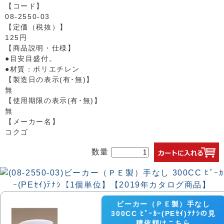
【コード】
08-2550-03
【定価（税抜）】
125円
【商品説明・仕様】
●目安目盛付。
●材質：ポリエチレン
【製造日の表示(有･無)】
無
【使用期限の表示(有･無)】
無
【メーカー名】
コクゴ
数量
ビーカー（ＰＥ製）手なし
300CC ﾋﾞｰｶｰ(PEｾｲ)ﾃﾅｼの見
積依頼はこちら