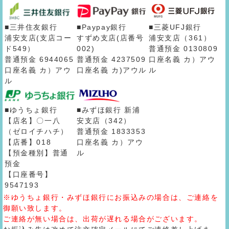
■三井住友銀行
■Paypay銀行
■三菱UFJ銀行
浦安支店(支店コー
すずめ支店(店番号
浦安支店（361）
ド549）
002)
普通預金 0130809
普通預金 6944065
普通預金 4237509
口座名義 カ）アウ
口座名義 カ）アウ
口座名義 カ)アウル
ル
ル
■ゆうちょ銀行
■みずほ銀行 新浦
【店名】〇一八
安支店（342）
（ゼロイチハチ）
普通預金 1833353
【店番】018
口座名義 カ）アウ
【預金種別】普通
ル
預金
【口座番号】
9547193
※ゆうちょ銀行・みずほ銀行にお振込みの場合は、ご連絡を
御願い致します。
ご連絡が無い場合は、出荷が遅れる場合がございます。