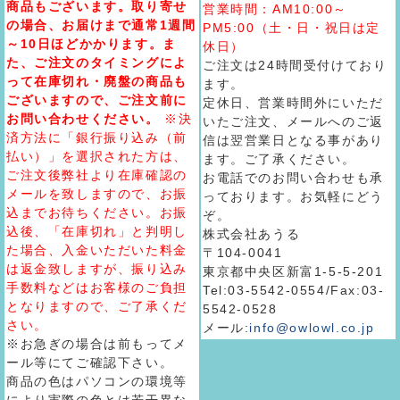
商品もございます。取り寄せ
営業時間：AM10:00～
の場合、お届けまで通常1週間
PM5:00（土・日・祝日は定
～10日ほどかかります。ま
休日）
た、ご注文のタイミングによ
ご注文は24時間受付けており
って在庫切れ・廃盤の商品も
ます。
ございますので、ご注文前に
定休日、営業時間外にいただ
お問い合わせください。
※決
いたご注文、メールへのご返
済方法に「銀行振り込み（前
信は翌営業日となる事があり
払い）」を選択された方は、
ます。ご了承ください。
ご注文後弊社より在庫確認の
お電話でのお問い合わせも承
メールを致しますので、お振
っております。お気軽にどう
込までお待ちください。お振
ぞ。
込後、「在庫切れ」と判明し
株式会社あうる
た場合、入金いただいた料金
〒104-0041
は返金致しますが、振り込み
東京都中央区新富1-5-5-201
手数料などはお客様のご負担
Tel:03-5542-0554/Fax:03-
となりますので、ご了承くだ
5542-0528
さい。
メール:
info@owlowl.co.jp
※お急ぎの場合は前もってメ
ール等にてご確認下さい。
商品の色はパソコンの環境等