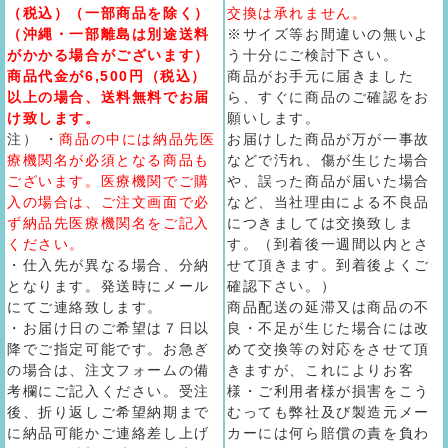
（税込）（一部商品を除く）
交換は承れません。
（沖縄・一部離島は別途送料
※サイズ等お間違いの無いよ
がかかる場合がございます）
う十分にご検討下さい。
商品代金が6,500円（税込）
商品がお手元に届きました
以上の場合、送料無料でお届
ら、すぐに商品のご確認をお
け致します。
願いします。
注） ・
商品の中には納品先医
お届けした商品が万が一事故
療機関名が必須となる商品も
などで汚れ、傷が生じた場合
ございます。医療機関でご購
や、誤った商品が届いた場合
入の場合は、ご注文画面で必
など、当社理由による不良品
ず納品先医療機関名をご記入
につきましては交換致しま
ください。
す。（到着後一週間以内とさ
・仕入先が異なる場合、分納
せて頂きます。到着後よくご
となります。発送時にメール
確認下さい。）
にてご連絡致します。
商品配送の延滞又は商品の不
・お届け日のご希望は７日以
良・不足が生じた場合には改
降でご指定可能です。お急ぎ
めて交換等の対応をさせて頂
の場合は、注文フォームの備
きますが、これによりお客
考欄にご記入ください。受注
様・ご利用者様が損害をこう
後、折り返しご希望納期まで
むっても弊社及び製造元メー
に納品可能かご連絡差し上げ
カーには何ら賠償の責を負わ