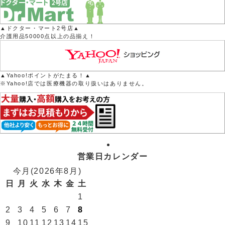
▲ドクター・マート2号店▲
介護用品50000点以上の品揃え！
▲Yahoo!ポイントがたまる！▲
※Yahoo!店では医療機器の取り扱いはありません。
営業日カレンダー
今月(2026年8月)
日
月
火
水
木
金
土
1
2
3
4
5
6
7
8
9
10
11
12
13
14
15