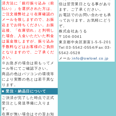
済方法に「銀行振り込み（前
信は翌営業日となる事があり
払い）」を選択された方は、
ます。ご了承ください。
ご注文後弊社より在庫確認の
お電話でのお問い合わせも承
メールを致しますので、お振
っております。お気軽にどう
込までお待ちください。お振
ぞ。
込後、「在庫切れ」と判明し
株式会社あうる
た場合、入金いただいた料金
〒104-0041
は返金致しますが、振り込み
東京都中央区新富1-5-5-201
手数料などはお客様のご負担
Tel:03-5542-0554/Fax:03-
となりますので、ご了承くだ
5542-0528
さい。
メール:
info@owlowl.co.jp
※お急ぎの場合は前もってメ
ール等にてご確認下さい。
商品の色はパソコンの環境等
により実際の色とは若干異な
ります。
■ 受注・納品日について
ご決済が完了した時点で正式
受注とし発送準備に入りま
す。
在庫が無い場合はその旨お知