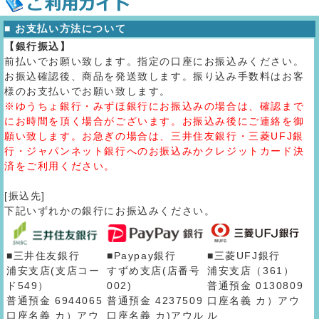
■ お支払い方法について
【銀行振込】
前払いでお願い致します。指定の口座にお振込みください。
お振込確認後、商品を発送致します。振り込み手数料はお客
様のお支払いでお願い致します。
※ゆうちょ銀行・みずほ銀行にお振込みの場合は、確認まで
にお時間を頂く場合がございます。お振込み後にご連絡を御
願い致します。お急ぎの場合は、三井住友銀行・三菱UFJ銀
行・ジャパンネット銀行へのお振込みかクレジットカード決
済をご利用ください。
[振込先]
下記いずれかの銀行にお振込みください。
■三井住友銀行
■Paypay銀行
■三菱UFJ銀行
浦安支店(支店コー
すずめ支店(店番号
浦安支店（361）
ド549）
002)
普通預金 0130809
普通預金 6944065
普通預金 4237509
口座名義 カ）アウ
口座名義 カ）アウ
口座名義 カ)アウル
ル