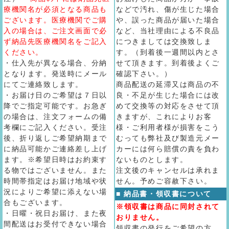
療機関名が必須となる商品も
などで汚れ、傷が生じた場合
ございます。医療機関でご購
や、誤った商品が届いた場合
入の場合は、ご注文画面で必
など、当社理由による不良品
ず納品先医療機関名をご記入
につきましては交換致しま
ください。
す。（到着後一週間以内とさ
・仕入先が異なる場合、分納
せて頂きます。到着後よくご
となります。発送時にメール
確認下さい。）
にてご連絡致します。
商品配送の延滞又は商品の不
・お届け日のご希望は７日以
良・不足が生じた場合には改
降でご指定可能です。お急ぎ
めて交換等の対応をさせて頂
の場合は、注文フォームの備
きますが、これによりお客
考欄にご記入ください。受注
様・ご利用者様が損害をこう
後、折り返しご希望納期まで
むっても弊社及び製造元メー
に納品可能かご連絡差し上げ
カーには何ら賠償の責を負わ
ます。※希望日時はお約束す
ないものとします。
る物ではございません。また
注文後のキャンセルは承れま
時間帯指定はお届け地域や状
せん。予めご容赦下さい。
況によりご希望に添えない場
■ 納品書・領収書について
合もございます。
※領収書は商品に同封されて
・日曜・祝日お届け、また夜
おりません。
間配送はお受付できない場合
領収書の発行をご希望の方