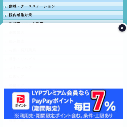
病棟・ナースステーション
院内感染対策
手術室・中央材料室
×
鋼製器具
臨床検査
与薬・調剤薬局
整形・リハビリ
ストーマケア
口腔ケア
褥瘡ケア
介護
健康器具
消耗品
教材・模型