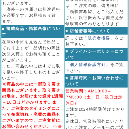
もございます。
は、ご注文の際、備考欄に
・海外へのお届けは別途送料
「領収書希望」とご記入くだ
が必要です。お見積もり致し
さい。銀行振込みは御控えが
ます。
領収書の代わりとなります。
■ 掲載商品・掲載画像につい
■ 店舗情報等について
て
詳しくは
「販売者概要」
をご
在庫の余裕を見込んで出品し
覧下さい。
ておりますが、品切れの際は
■ プライバシーポリシーにつ
次回入荷までお待ち頂くこと
いて
がございます。
「個人情報保護方針」
をご覧
また、商品の中にはすでに取
下さい。
り扱いを終了したものもござ
■ 営業時間・お問い合わせに
います。
ついて
※商品の中には一部取り寄せ
商品もございます。取り寄せ
営業時間：AM10:00～
の場合、お届けまで通常1週間
PM5:00（土・日・祝日は定
～10日ほどかかります。ま
休日）
た、ご注文のタイミングによ
ご注文は24時間受付けており
って在庫切れ・廃盤の商品も
ます。
ございますので、ご注文前に
定休日、営業時間外にいただ
お問い合わせください。
※決
いたご注文、メールへのご返