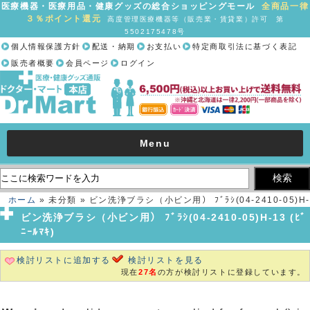
医療機器・医療用品・健康グッズの総合ショッピングモール
全商品一律
３％ポイント還元
高度管理医療機器等（販売業・賃貸業）許可 第
5502175478号
個人情報保護方針
配送・納期
お支払い
特定商取引法に基づく表記
販売者概要
会員ページ
ログイン
Menu
ホーム
» 未分類 » ビン洗浄ブラシ（小ビン用） ﾌﾞﾗｼ(04-2410-05)H-
13 (ﾋﾞﾆｰﾙﾏｷ)
ビン洗浄ブラシ（小ビン用） ﾌﾞﾗｼ(04-2410-05)H-13 (ﾋﾞ
ﾆｰﾙﾏｷ)
検討リストに追加する
検討リストを見る
現在
27名
の方が検討リストに登録しています。