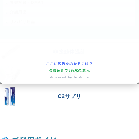
災害対策・DMAT
介護用品
リハビリ用品
非接触体温計
ここに広告をのせるには？
会員紹介で5%永久還元
水素水
Powered by AdPorta
O2サプリ