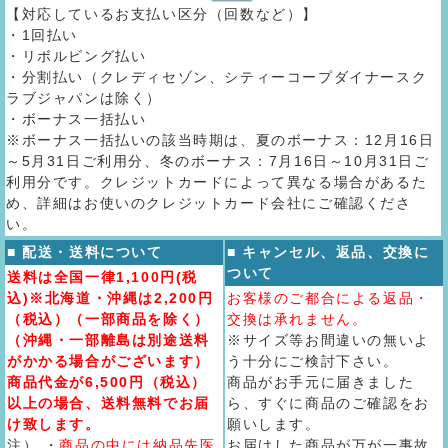
【対応しているお支払い区分（回数など）】
・1回払い
・リボルビング払い
・分割払い（クレディセゾン、シティーコープダイナースク
ラブジャパンは除く）
・ボーナス一括払い
※ボーナス一括払いの該当時期は、夏のボーナス：12月16日
～5月31日ご利用分、冬のボーナス：7月16日～10月31日ご
利用分です。クレジットカードによって異なる場合があるた
め、詳細はお使いのクレジットカード会社にご確認くださ
い。
■ 配送・送料について
■ キャンセル、返品、交換に
ついて
送料は全国一律1,100円(税
込)※北海道・沖縄は2,200円
お客様のご都合による返品・
（税込）（一部商品を除く）
交換は承れません。
（沖縄・一部離島は別途送料
※サイズ等お間違いの無いよ
がかかる場合がございます）
う十分にご検討下さい。
商品代金が6,500円（税込）
商品がお手元に届きました
以上の場合、送料無料でお届
ら、すぐに商品のご確認をお
け致します。
願いします。
注） ・
商品の中には納品先医
お届けした商品が万が一事故