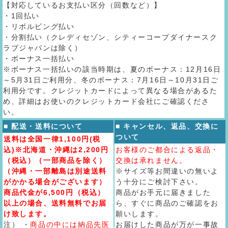
【対応しているお支払い区分（回数など）】
・1回払い
・リボルビング払い
・分割払い（クレディセゾン、シティーコープダイナースク
ラブジャパンは除く）
・ボーナス一括払い
※ボーナス一括払いの該当時期は、夏のボーナス：12月16日
～5月31日ご利用分、冬のボーナス：7月16日～10月31日ご
利用分です。クレジットカードによって異なる場合があるた
め、詳細はお使いのクレジットカード会社にご確認くださ
い。
■ 配送・送料について
■ キャンセル、返品、交換に
ついて
送料は全国一律1,100円(税
込)※北海道・沖縄は2,200円
お客様のご都合による返品・
（税込）（一部商品を除く）
交換は承れません。
（沖縄・一部離島は別途送料
※サイズ等お間違いの無いよ
がかかる場合がございます）
う十分にご検討下さい。
商品代金が6,500円（税込）
商品がお手元に届きました
以上の場合、送料無料でお届
ら、すぐに商品のご確認をお
け致します。
願いします。
注） ・
商品の中には納品先医
お届けした商品が万が一事故