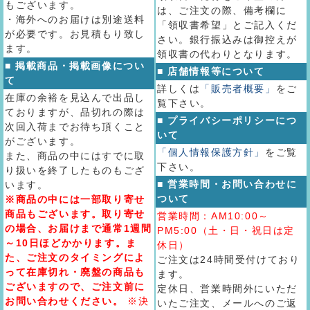
もございます。
は、ご注文の際、備考欄に
・海外へのお届けは別途送料
「領収書希望」とご記入くだ
が必要です。お見積もり致し
さい。銀行振込みは御控えが
ます。
領収書の代わりとなります。
■ 掲載商品・掲載画像につい
■ 店舗情報等について
て
詳しくは
「販売者概要」
をご
在庫の余裕を見込んで出品し
覧下さい。
ておりますが、品切れの際は
■ プライバシーポリシーにつ
次回入荷までお待ち頂くこと
いて
がございます。
「個人情報保護方針」
をご覧
また、商品の中にはすでに取
下さい。
り扱いを終了したものもござ
■ 営業時間・お問い合わせに
います。
ついて
※商品の中には一部取り寄せ
商品もございます。取り寄せ
営業時間：AM10:00～
の場合、お届けまで通常1週間
PM5:00（土・日・祝日は定
～10日ほどかかります。ま
休日）
た、ご注文のタイミングによ
ご注文は24時間受付けており
って在庫切れ・廃盤の商品も
ます。
ございますので、ご注文前に
定休日、営業時間外にいただ
お問い合わせください。
※決
いたご注文、メールへのご返