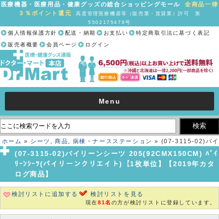
医療機器・医療用品・健康グッズの総合ショッピングモール
全商品一律
３％ポイント還元
高度管理医療機器等（販売業・賃貸業）許可 第
5502175478号
個人情報保護方針
配送・納期
お支払い
特定商取引法に基づく表記
販売者概要
会員ページ
ログイン
Menu
ホーム
»
シーツ
,
商品
,
病棟・ナースステーション
» (07-3115-02)バイ
リーンシーツ 205(92CMX150CM) ﾊﾞｲﾘｰﾝｼｰﾂ(バイリーンクリエイト)
(07-3115-02)バイリーンシーツ 205(92CMX150CM) ﾊﾞｲ
【1枚単位】【2019年カタログ商品】
ﾘｰﾝｼｰﾂ(バイリーンクリエイト)【1枚単位】【2019年カタ
ログ商品】
検討リストに追加する
検討リストを見る
現在
81名
の方が検討リストに登録しています。