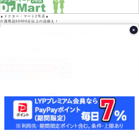
▲ドクター・マート2号店▲
介護用品50000点以上の品揃え！
×
▲Yahoo!ポイントがたまる！▲
※Yahoo!店では医療機器の取り扱いはありません。
営業日カレンダー
今月(2026年8月)
日
月
火
水
木
金
土
1
2
3
4
5
6
7
8
9
10
11
12
13
14
15