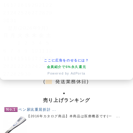
16
17
18
19
20
21
22
23
24
25
26
27
28
29
30
31
翌月(2026年9月)
日
月
火
水
木
金
土
1
2
3
4
5
6
7
8
9
10
11
12
13
14
15
16
17
18
19
ここに広告をのせるには？
20
21
22
23
24
25
26
会員紹介で5%永久還元
Powered by AdPorta
27
28
29
30
(
発送業務休日)
売り上げランキング
No.1
ペン尿比重屈折計 ...
【2016年カタログ商品】本商品は医療機器です(一 ...