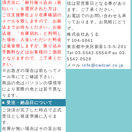
済方法に「銀行振り込み（前
信は翌営業日となる事があり
払い）」を選択された方は、
ます。ご了承ください。
ご注文後弊社より在庫確認の
お電話でのお問い合わせも承
メールを致しますので、お振
っております。お気軽にどう
込までお待ちください。お振
ぞ。
込後、「在庫切れ」と判明し
株式会社あうる
た場合、入金いただいた料金
〒104-0041
は返金致しますが、振り込み
東京都中央区新富1-5-5-201
手数料などはお客様のご負担
Tel:03-5542-0554/Fax:03-
となりますので、ご了承くだ
5542-0528
さい。
メール:
info@owlowl.co.jp
※お急ぎの場合は前もってメ
ール等にてご確認下さい。
商品の色はパソコンの環境等
により実際の色とは若干異な
ります。
■ 受注・納品日について
ご決済が完了した時点で正式
受注とし発送準備に入りま
す。
在庫が無い場合はその旨お知