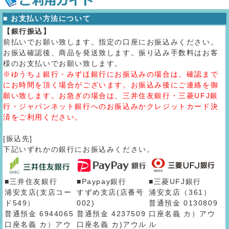
■ お支払い方法について
【銀行振込】
前払いでお願い致します。指定の口座にお振込みください。
お振込確認後、商品を発送致します。振り込み手数料はお客
様のお支払いでお願い致します。
※ゆうちょ銀行・みずほ銀行にお振込みの場合は、確認まで
にお時間を頂く場合がございます。お振込み後にご連絡を御
願い致します。お急ぎの場合は、三井住友銀行・三菱UFJ銀
行・ジャパンネット銀行へのお振込みかクレジットカード決
済をご利用ください。
[振込先]
下記いずれかの銀行にお振込みください。
■三井住友銀行
■Paypay銀行
■三菱UFJ銀行
浦安支店(支店コー
すずめ支店(店番号
浦安支店（361）
ド549）
002)
普通預金 0130809
普通預金 6944065
普通預金 4237509
口座名義 カ）アウ
口座名義 カ）アウ
口座名義 カ)アウル
ル