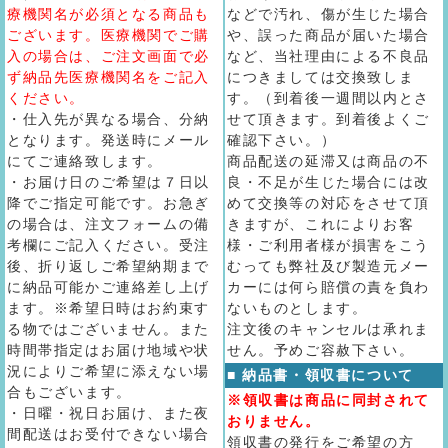
療機関名が必須となる商品も
などで汚れ、傷が生じた場合
ございます。医療機関でご購
や、誤った商品が届いた場合
入の場合は、ご注文画面で必
など、当社理由による不良品
ず納品先医療機関名をご記入
につきましては交換致しま
ください。
す。（到着後一週間以内とさ
・仕入先が異なる場合、分納
せて頂きます。到着後よくご
となります。発送時にメール
確認下さい。）
にてご連絡致します。
商品配送の延滞又は商品の不
・お届け日のご希望は７日以
良・不足が生じた場合には改
降でご指定可能です。お急ぎ
めて交換等の対応をさせて頂
の場合は、注文フォームの備
きますが、これによりお客
考欄にご記入ください。受注
様・ご利用者様が損害をこう
後、折り返しご希望納期まで
むっても弊社及び製造元メー
に納品可能かご連絡差し上げ
カーには何ら賠償の責を負わ
ます。※希望日時はお約束す
ないものとします。
る物ではございません。また
注文後のキャンセルは承れま
時間帯指定はお届け地域や状
せん。予めご容赦下さい。
況によりご希望に添えない場
■ 納品書・領収書について
合もございます。
※領収書は商品に同封されて
・日曜・祝日お届け、また夜
おりません。
間配送はお受付できない場合
領収書の発行をご希望の方