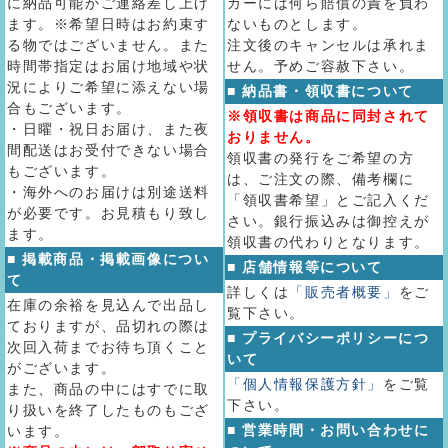
に納品可能かご連絡差し上げ
カーには何ら賠償の責を負わ
ます。※希望日時はお約束す
ないものとします。
る物ではございません。また
注文後のキャンセルは承れま
時間帯指定はお届け地域や状
せん。予めご容赦下さい。
況によりご希望に添えない場
■ 納品書・領収書について
合もございます。
※領収書は商品に同封されて
・日曜・祝日お届け、また夜
おりません。
間配送はお受付できない場合
領収書の発行をご希望の方
もございます。
は、ご注文の際、備考欄に
・海外へのお届けは別途送料
「領収書希望」とご記入くだ
が必要です。お見積もり致し
さい。銀行振込みは御控えが
ます。
領収書の代わりとなります。
■ 掲載商品・掲載画像につい
■ 店舗情報等について
て
詳しくは
「販売者概要」
をご
在庫の余裕を見込んで出品し
覧下さい。
ておりますが、品切れの際は
■ プライバシーポリシーにつ
次回入荷までお待ち頂くこと
いて
がございます。
「個人情報保護方針」
をご覧
また、商品の中にはすでに取
下さい。
り扱いを終了したものもござ
■ 営業時間・お問い合わせに
います。