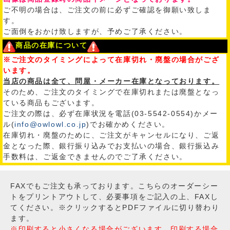
ご不明の場合は、ご注文の前に必ずご確認を御願い致しま
す。
ご面倒をおかけ致しますが、予めご了承ください。
商品の在庫について
※ご注文のタイミングによって在庫切れ・廃盤の場合がござ
います。
当店の商品は全て、問屋・メーカー在庫となっております。
そのため、ご注文のタイミングで在庫切れまたは廃盤となっ
ている商品もございます。
ご注文の際は、必ず在庫状況を電話(03-5542-0554)かメー
ル(
info@owlowl.co.jp
)でお確かめください。
在庫切れ・廃盤のために、ご注文がキャンセルになり、ご返
金となった際、銀行振り込みでお支払いの場合、銀行振込み
手数料は、ご返金できませんのでご了承ください。
FAXでもご注文も承っております。こちらのオーダーシー
トをプリントアウトして、必要事項をご記入の上、FAXし
てください。※クリックするとPDFファイルに切り替わり
ます。
※印刷すると小さくなる場合がございます。印刷する場合