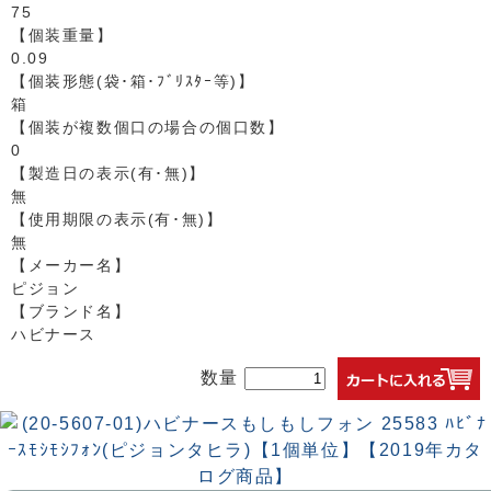
75
【個装重量】
0.09
【個装形態(袋･箱･ﾌﾞﾘｽﾀｰ等)】
箱
【個装が複数個口の場合の個口数】
0
【製造日の表示(有･無)】
無
【使用期限の表示(有･無)】
無
【メーカー名】
ピジョン
【ブランド名】
ハビナース
数量