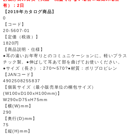
有）：2日
【2019年カタログ商品】
0
【コード】
20-5607-01
【定価（税抜）】
1820円
【商品説明・仕様】
●耳の遠いお年寄りとのコミュニケーションに。軽いプラス
チック製。●伸ばして耳あて部を曲げてお使いください。
●サイズ（長さ）：270〜570?●材質：ポリプロピレン
【JANコード】
4902508255837
【個装サイズ（最小販売単位の梱包サイズ）
(W100xD100xH100mm)】
W290xD75xH75mm
【横(W)mm】
290
【奥行(D)mm】
75
【縦(H)mm】