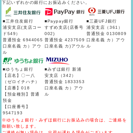
下記いずれかの銀行にお振込みください。
■三井住友銀行
■Paypay銀行
■三菱UFJ銀行
浦安支店(支店コー
すずめ支店(店番号
浦安支店（361）
ド549）
002)
普通預金 0130809
普通預金 6944065
普通預金 4237509
口座名義 カ）アウ
口座名義 カ）アウ
口座名義 カ)アウル
ル
ル
■ゆうちょ銀行
■みずほ銀行 新浦
【店名】〇一八
安支店（342）
（ゼロイチハチ）
普通預金 1833353
【店番】018
口座名義 カ）アウ
【預金種別】普通
ル
預金
【口座番号】
9547193
※ゆうちょ銀行・みずほ銀行にお振込みの場合は、ご連絡を
御願い致します。
ご連絡が無い場合は、出荷が遅れる場合がございます。