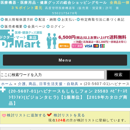
医療機器・医療用品・健康グッズの総合ショッピングモール
全商品一律
３％ポイント還元
高度管理医療機器等（販売業・賃貸業）許可 第
5502175478号
個人情報保護方針
配送・納期
お支払い
特定商取引法に基づく表記
販売者概要
会員ページ
ログイン
Menu
ホーム
»
介護
,
商品
,
日常生活支援・自助具
» (20-5607-01)ハビナース
もしもしフォン 25583 ﾊﾋﾞﾅｰｽﾓｼﾓｼﾌｫﾝ(ピジョンタヒラ)【1個単位】
(20-5607-01)ハビナースもしもしフォン 25583 ﾊﾋﾞﾅｰｽﾓ
【2019年カタログ商品】
ｼﾓｼﾌｫﾝ(ピジョンタヒラ)【1個単位】【2019年カタログ商
品】
検討リストに追加する
検討リストを見る
現在
124名
の方が検討リストに登録しています。