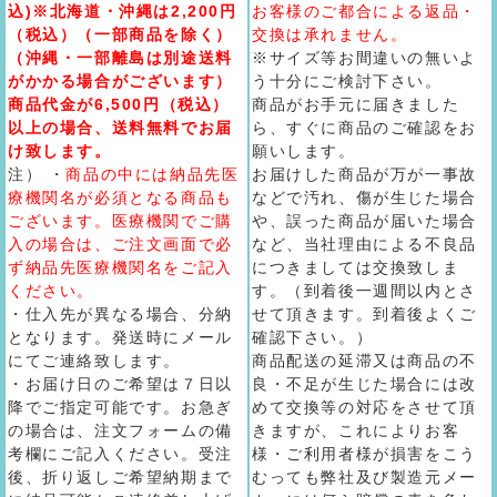
込)※北海道・沖縄は2,200円
お客様のご都合による返品・
（税込）（一部商品を除く）
交換は承れません。
（沖縄・一部離島は別途送料
※サイズ等お間違いの無いよ
がかかる場合がございます）
う十分にご検討下さい。
商品代金が6,500円（税込）
商品がお手元に届きました
以上の場合、送料無料でお届
ら、すぐに商品のご確認をお
け致します。
願いします。
注） ・
商品の中には納品先医
お届けした商品が万が一事故
療機関名が必須となる商品も
などで汚れ、傷が生じた場合
ございます。医療機関でご購
や、誤った商品が届いた場合
入の場合は、ご注文画面で必
など、当社理由による不良品
ず納品先医療機関名をご記入
につきましては交換致しま
ください。
す。（到着後一週間以内とさ
・仕入先が異なる場合、分納
せて頂きます。到着後よくご
となります。発送時にメール
確認下さい。）
にてご連絡致します。
商品配送の延滞又は商品の不
・お届け日のご希望は７日以
良・不足が生じた場合には改
降でご指定可能です。お急ぎ
めて交換等の対応をさせて頂
の場合は、注文フォームの備
きますが、これによりお客
考欄にご記入ください。受注
様・ご利用者様が損害をこう
後、折り返しご希望納期まで
むっても弊社及び製造元メー