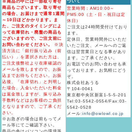
ついて
※商品の中には一部取り寄せ
商品もございます。取り寄せ
営業時間：AM10:00～
の場合、お届けまで通常1週間
PM5:00（土・日・祝日は定
～10日ほどかかります。ま
休日）
た、ご注文のタイミングによ
ご注文は24時間受付けており
って在庫切れ・廃盤の商品も
ます。
ございますので、ご注文前に
定休日、営業時間外にいただ
お問い合わせください。
※決
いたご注文、メールへのご返
済方法に「銀行振り込み（前
信は翌営業日となる事があり
払い）」を選択された方は、
ます。ご了承ください。
ご注文後弊社より在庫確認の
お電話でのお問い合わせも承
メールを致しますので、お振
っております。お気軽にどう
込までお待ちください。お振
ぞ。
込後、「在庫切れ」と判明し
株式会社あうる
た場合、入金いただいた料金
〒104-0041
は返金致しますが、振り込み
東京都中央区新富1-5-5-201
手数料などはお客様のご負担
Tel:03-5542-0554/Fax:03-
となりますので、ご了承くだ
5542-0528
さい。
メール:
info@owlowl.co.jp
※お急ぎの場合は前もってメ
ール等にてご確認下さい。
商品の色はパソコンの環境等