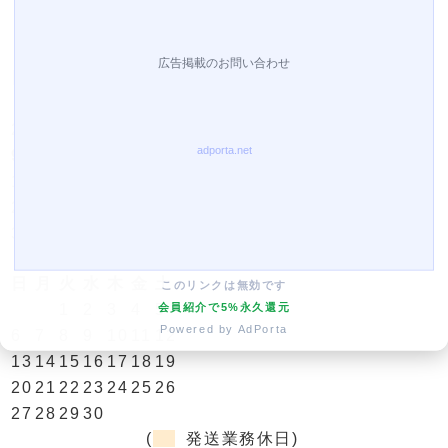
営業日カレンダー
今月(2026年8月)
日
月
火
水
木
金
土
1
2
3
4
5
6
7
8
9
10
11
12
13
14
15
16
17
18
19
20
21
22
23
24
25
26
27
28
29
30
31
翌月(2026年9月)
日
月
火
水
木
金
土
このリンクは無効です
会員紹介で5%永久還元
1
2
3
4
5
Powered by AdPorta
6
7
8
9
10
11
12
13
14
15
16
17
18
19
20
21
22
23
24
25
26
27
28
29
30
(
発送業務休日)