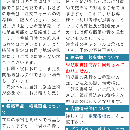
・お届け日のご希望は７日以
良・不足が生じた場合には改
降でご指定可能です。お急ぎ
めて交換等の対応をさせて頂
の場合は、注文フォームの備
きますが、これによりお客
考欄にご記入ください。受注
様・ご利用者様が損害をこう
後、折り返しご希望納期まで
むっても弊社及び製造元メー
に納品可能かご連絡差し上げ
カーには何ら賠償の責を負わ
ます。※希望日時はお約束す
ないものとします。
る物ではございません。また
注文後のキャンセルは承れま
時間帯指定はお届け地域や状
せん。予めご容赦下さい。
況によりご希望に添えない場
■ 納品書・領収書について
合もございます。
※領収書は商品に同封されて
・日曜・祝日お届け、また夜
おりません。
間配送はお受付できない場合
領収書の発行をご希望の方
もございます。
は、ご注文の際、備考欄に
・海外へのお届けは別途送料
「領収書希望」とご記入くだ
が必要です。お見積もり致し
さい。銀行振込みは御控えが
ます。
領収書の代わりとなります。
■ 掲載商品・掲載画像につい
■ 店舗情報等について
て
詳しくは
「販売者概要」
をご
在庫の余裕を見込んで出品し
覧下さい。
ておりますが、品切れの際は
■ プライバシーポリシーにつ