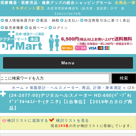
医療機器・医療用品・健康グッズの総合ショッピングモール
全商品一律
３％ポイント還元
高度管理医療機器等（販売業・賃貸業）許可 第
5502175478号
個人情報保護方針
配送・納期
お支払い
特定商取引法に基づく表記
販売者概要
会員ページ
ログイン
Menu
ホーム
»
体脂肪計・ヘルスメーター
,
商品
,
計測・身体測定
» (24-
2077-00)デジタルヘルスメーター HD-660(ﾊﾟｰﾌﾟﾙ) ﾃﾞｼﾞﾀﾙﾍﾙｽﾒｰﾀｰ
(24-2077-00)デジタルヘルスメーター HD-660(ﾊﾟｰﾌﾟﾙ)
(タニタ)【1台単位】【2019年カタログ商品】
ﾃﾞｼﾞﾀﾙﾍﾙｽﾒｰﾀｰ(タニタ)【1台単位】【2019年カタログ商
品】
検討リストに追加する
検討リストを見る
現在
193名
の方が検討リストに登録しています。