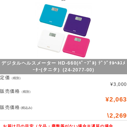
デジタルヘルスメーター HD-660(ﾊﾟｰﾌﾟﾙ) ﾃﾞｼﾞﾀﾙﾍﾙｽﾒ
ｰﾀｰ(タニタ) (24-2077-00)
定価
（税別）
¥3,000
販売価格
（税別）
¥2,063
販売価格
(税込み)
\2,269
お届け日の目安（欠品・廃盤等がない場合※遅延の場合