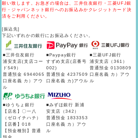
願い致します。お急ぎの場合は、三井住友銀行・三菱UFJ銀
行・ジャパンネット銀行へのお振込みかクレジットカード決
済をご利用ください。
[振込先]
下記いずれかの銀行にお振込みください。
■三井住友銀行
■Paypay銀行
■三菱UFJ銀行
浦安支店(支店コー
すずめ支店(店番号
浦安支店（361）
ド549）
002)
普通預金 0130809
普通預金 6944065
普通預金 4237509
口座名義 カ）アウ
口座名義 カ）アウ
口座名義 カ)アウル
ル
ル
■ゆうちょ銀行
■みずほ銀行 新浦
【店名】〇一八
安支店（342）
（ゼロイチハチ）
普通預金 1833353
【店番】018
口座名義 カ）アウ
【預金種別】普通
ル
預金