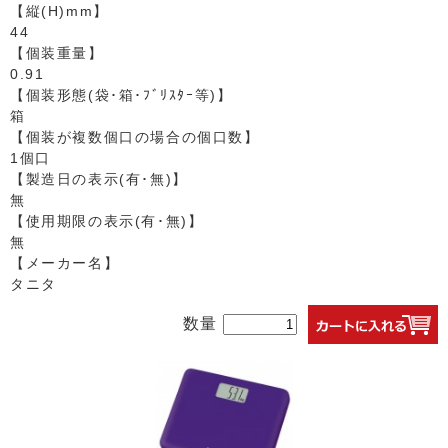
【縦(H)mm】
44
【個装重量】
0.91
【個装形態(袋･箱･ﾌﾞﾘｽﾀｰ等)】
箱
【個装が複数個口の場合の個口数】
1個口
【製造日の表示(有･無)】
無
【使用期限の表示(有･無)】
無
【メーカー名】
タニタ
数量