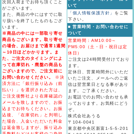
次回入荷までお待ち頂くこと
いて
がございます。
「個人情報保護方針」
をご覧
また、商品の中にはすでに取
下さい。
り扱いを終了したものもござ
■ 営業時間・お問い合わせに
います。
ついて
※商品の中には一部取り寄せ
商品もございます。取り寄せ
営業時間：AM10:00～
の場合、お届けまで通常1週間
PM5:00（土・日・祝日は定
～10日ほどかかります。ま
休日）
た、ご注文のタイミングによ
ご注文は24時間受付けており
って在庫切れ・廃盤の商品も
ます。
ございますので、ご注文前に
定休日、営業時間外にいただ
お問い合わせください。
※決
いたご注文、メールへのご返
済方法に「銀行振り込み（前
信は翌営業日となる事があり
払い）」を選択された方は、
ます。ご了承ください。
ご注文後弊社より在庫確認の
お電話でのお問い合わせも承
メールを致しますので、お振
っております。お気軽にどう
込までお待ちください。お振
ぞ。
込後、「在庫切れ」と判明し
株式会社あうる
た場合、入金いただいた料金
〒104-0041
は返金致しますが、振り込み
東京都中央区新富1-5-5-201
手数料などはお客様のご負担