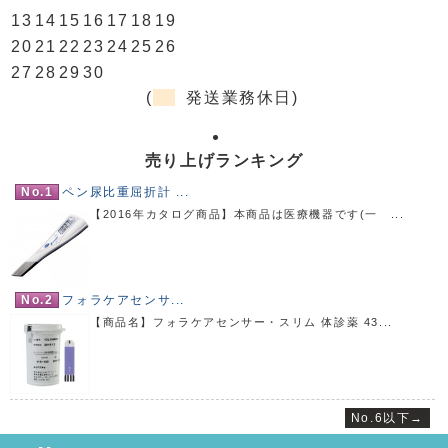
13
14
15
16
17
18
19
20
21
22
23
24
25
26
27
28
29
30
(
発送業務休日)
売り上げランキング
No.1
ペン尿比重屈折計 ...
【2016年カタログ商品】本商品は医療機器です(一 ...
No.2
フォラケアセンサ...
【商品名】フォラケアセンサー・スリム 体診薬 43...
No.6以下→