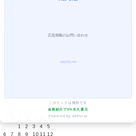
営業日カレンダー
今月(2026年8月)
日
月
火
水
木
金
土
1
2
3
4
5
6
7
8
9
10
11
12
13
14
15
16
17
18
19
20
21
22
23
24
25
26
27
28
29
このリンクは無効です
30
31
会員紹介で5%永久還元
翌月(2026年9月)
Powered by AdPorta
日
月
火
水
木
金
土
1
2
3
4
5
6
7
8
9
10
11
12