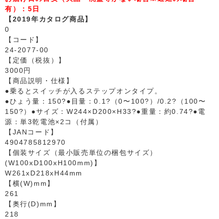
有）：5日
【2019年カタログ商品】
0
【コード】
24-2077-00
【定価（税抜）】
3000円
【商品説明・仕様】
●乗るとスイッチが入るステップオンタイプ。
●ひょう量：150?●目量：0.1?（0〜100?）/0.2?（100〜
150?）●サイズ：W244×D200×H33?●重量：約0.74?●電
源：単3乾電池×2コ（付属）
【JANコード】
4904785812970
【個装サイズ（最小販売単位の梱包サイズ）
(W100xD100xH100mm)】
W261xD218xH44mm
【横(W)mm】
261
【奥行(D)mm】
218