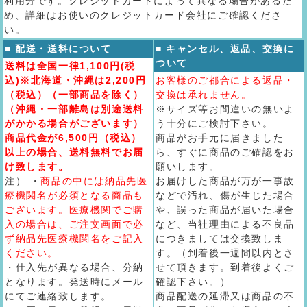
利用分です。クレジットカードによって異なる場合があるた
め、詳細はお使いのクレジットカード会社にご確認くださ
い。
■ 配送・送料について
■ キャンセル、返品、交換に
ついて
送料は全国一律1,100円(税
込)※北海道・沖縄は2,200円
お客様のご都合による返品・
（税込）（一部商品を除く）
交換は承れません。
（沖縄・一部離島は別途送料
※サイズ等お間違いの無いよ
がかかる場合がございます）
う十分にご検討下さい。
商品代金が6,500円（税込）
商品がお手元に届きました
以上の場合、送料無料でお届
ら、すぐに商品のご確認をお
け致します。
願いします。
注） ・
商品の中には納品先医
お届けした商品が万が一事故
療機関名が必須となる商品も
などで汚れ、傷が生じた場合
ございます。医療機関でご購
や、誤った商品が届いた場合
入の場合は、ご注文画面で必
など、当社理由による不良品
ず納品先医療機関名をご記入
につきましては交換致しま
ください。
す。（到着後一週間以内とさ
・仕入先が異なる場合、分納
せて頂きます。到着後よくご
となります。発送時にメール
確認下さい。）
にてご連絡致します。
商品配送の延滞又は商品の不