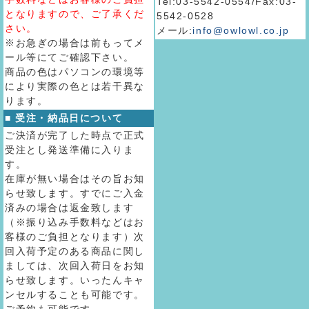
Tel:03-5542-0554/Fax:03-
となりますので、ご了承くだ
5542-0528
さい。
メール:
info@owlowl.co.jp
※お急ぎの場合は前もってメ
ール等にてご確認下さい。
商品の色はパソコンの環境等
により実際の色とは若干異な
ります。
■ 受注・納品日について
ご決済が完了した時点で正式
受注とし発送準備に入りま
す。
在庫が無い場合はその旨お知
らせ致します。すでにご入金
済みの場合は返金致します
（※振り込み手数料などはお
客様のご負担となります）次
回入荷予定のある商品に関し
ましては、次回入荷日をお知
らせ致します。いったんキャ
ンセルすることも可能です。