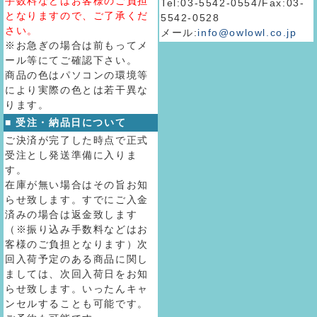
手数料などはお客様のご負担
Tel:03-5542-0554/Fax:03-
となりますので、ご了承くだ
5542-0528
さい。
メール:
info@owlowl.co.jp
※お急ぎの場合は前もってメ
ール等にてご確認下さい。
商品の色はパソコンの環境等
により実際の色とは若干異な
ります。
■ 受注・納品日について
ご決済が完了した時点で正式
受注とし発送準備に入りま
す。
在庫が無い場合はその旨お知
らせ致します。すでにご入金
済みの場合は返金致します
（※振り込み手数料などはお
客様のご負担となります）次
回入荷予定のある商品に関し
ましては、次回入荷日をお知
らせ致します。いったんキャ
ンセルすることも可能です。