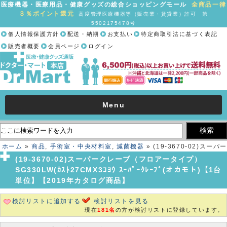
医療機器・医療用品・健康グッズの総合ショッピングモール
全商品一律
３％ポイント還元
高度管理医療機器等（販売業・賃貸業）許可 第
5502175478号
個人情報保護方針
配送・納期
お支払い
特定商取引法に基づく表記
販売者概要
会員ページ
ログイン
Menu
ホーム
»
商品
,
手術室・中央材料室
,
減菌機器
» (19-3670-02)スーパー
クレーブ（フロアータイプ） SG330LW(ｶｽﾄ27CMX3ｺﾖｳ ｽｰﾊﾟｰｸﾚｰﾌﾞ
(19-3670-02)スーパークレーブ（フロアータイプ）
(オカモト)【1台単位】【2019年カタログ商品】
SG330LW(ｶｽﾄ27CMX3ｺﾖｳ ｽｰﾊﾟｰｸﾚｰﾌﾞ(オカモト)【1台
単位】【2019年カタログ商品】
検討リストに追加する
検討リストを見る
現在
181名
の方が検討リストに登録しています。