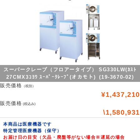
スーパークレーブ（フロアータイプ） SG330LW(ｶｽﾄ
27CMX3ｺﾖｳ ｽｰﾊﾟｰｸﾚｰﾌﾞ(オカモト) (19-3670-02)
販売価格
（税別）
¥1,437,210
販売価格
(税込み)
\1,580,931
本商品は医療機器です
特定管理医療機器（保守）
お届け日の目安（欠品・廃盤等がない場合※遅延の場合