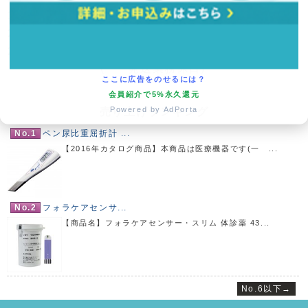
13
14
15
16
17
18
19
20
21
22
23
24
25
26
27
28
29
30
(
発送業務休日)
ここに広告をのせるには？
会員紹介で5%永久還元
Powered by AdPorta
売り上げランキング
No.1
ペン尿比重屈折計 ...
【2016年カタログ商品】本商品は医療機器です(一 ...
No.2
フォラケアセンサ...
【商品名】フォラケアセンサー・スリム 体診薬 43...
No.6以下→