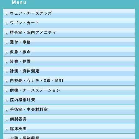
Menu
ウェア・ナースグッズ
ワゴン・カート
待合室・院内アメニティ
受付・事務
救急・救命
診察・処置
計測・身体測定
内視鏡・心カテ・X線・MRI
病棟・ナースステーション
院内感染対策
手術室・中央材料室
鋼製器具
臨床検査
与薬・調剤薬局