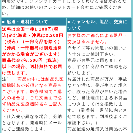
利用分です。クレジットカードによって異なる場合があるた
め、詳細はお使いのクレジットカード会社にご確認くださ
い。
■ 配送・送料について
■ キャンセル、返品、交換に
ついて
送料は全国一律1,100円(税
込)※北海道・沖縄は2,200円
お客様のご都合による返品・
（税込）（一部商品を除く）
交換は承れません。
（沖縄・一部離島は別途送料
※サイズ等お間違いの無いよ
がかかる場合がございます）
う十分にご検討下さい。
商品代金が6,500円（税込）
商品がお手元に届きました
以上の場合、送料無料でお届
ら、すぐに商品のご確認をお
け致します。
願いします。
注） ・
商品の中には納品先医
お届けした商品が万が一事故
療機関名が必須となる商品も
などで汚れ、傷が生じた場合
ございます。医療機関でご購
や、誤った商品が届いた場合
入の場合は、ご注文画面で必
など、当社理由による不良品
ず納品先医療機関名をご記入
につきましては交換致しま
ください。
す。（到着後一週間以内とさ
・仕入先が異なる場合、分納
せて頂きます。到着後よくご
となります。発送時にメール
確認下さい。）
にてご連絡致します。
商品配送の延滞又は商品の不