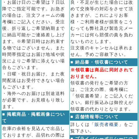
・お届け日のご希望は７日以
良・不足が生じた場合には改
降でご指定可能です。お急ぎ
めて交換等の対応をさせて頂
の場合は、注文フォームの備
きますが、これによりお客
考欄にご記入ください。受注
様・ご利用者様が損害をこう
後、折り返しご希望納期まで
むっても弊社及び製造元メー
に納品可能かご連絡差し上げ
カーには何ら賠償の責を負わ
ます。※希望日時はお約束す
ないものとします。
る物ではございません。また
注文後のキャンセルは承れま
時間帯指定はお届け地域や状
せん。予めご容赦下さい。
況によりご希望に添えない場
■ 納品書・領収書について
合もございます。
※領収書は商品に同封されて
・日曜・祝日お届け、また夜
おりません。
間配送はお受付できない場合
領収書の発行をご希望の方
もございます。
は、ご注文の際、備考欄に
・海外へのお届けは別途送料
「領収書希望」とご記入くだ
が必要です。お見積もり致し
さい。銀行振込みは御控えが
ます。
領収書の代わりとなります。
■ 掲載商品・掲載画像につい
■ 店舗情報等について
て
詳しくは
「販売者概要」
をご
在庫の余裕を見込んで出品し
覧下さい。
ておりますが、品切れの際は
■ プライバシーポリシーにつ