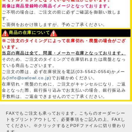
画像は商品登録時の商品イメージとなっております。
ご不明の場合は、ご注文の前に必ずご確認を御願い致しま
す。
ご面倒をおかけ致しますが、予めご了承ください。
商品の在庫について
※ご注文のタイミングによって在庫切れ・廃盤の場合がござ
います。
当店の商品は全て、問屋・メーカー在庫となっております。
そのため、ご注文のタイミングで在庫切れまたは廃盤となっ
ている商品もございます。
ご注文の際は、必ず在庫状況を電話(03-5542-0554)かメー
ル(
info@owlowl.co.jp
)でお確かめください。
在庫切れ・廃盤のために、ご注文がキャンセルになり、ご返
金となった際、銀行振り込みでお支払いの場合、銀行振込み
手数料は、ご返金できませんのでご了承ください。
FAXでもご注文も承っております。こちらのオーダーシー
トをプリントアウトして、必要事項をご記入の上、FAXし
てください。※クリックするとPDFファイルに切り替わり
ます。