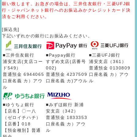
願い致します。お急ぎの場合は、三井住友銀行・三菱UFJ銀
行・ジャパンネット銀行へのお振込みかクレジットカード決
済をご利用ください。
[振込先]
下記いずれかの銀行にお振込みください。
■三井住友銀行
■Paypay銀行
■三菱UFJ銀行
浦安支店(支店コー
すずめ支店(店番号
浦安支店（361）
ド549）
002)
普通預金 0130809
普通預金 6944065
普通預金 4237509
口座名義 カ）アウ
口座名義 カ）アウ
口座名義 カ)アウル
ル
ル
■ゆうちょ銀行
■みずほ銀行 新浦
【店名】〇一八
安支店（342）
（ゼロイチハチ）
普通預金 1833353
【店番】018
口座名義 カ）アウ
【預金種別】普通
ル
預金