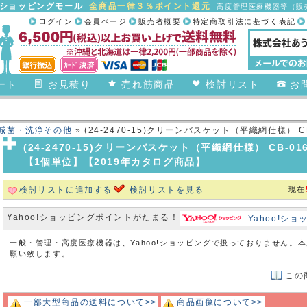
合ショッピングモール
全商品一律３％ポイント還元
高度管理医療機器等（販売
ログイン
会員ページ
販売者概要
特定商取引法に基づく表記
ート
お見積り
売れ筋商品
検討リスト
お
減菌・洗浄その他
» (24-2470-15)クリーンバスケット（平織網仕様） CB-01
(24-2470-15)クリーンバスケット（平織網仕様） CB-016(24
【1個単位】【2019年カタログ商品】
検討リストに追加する
検討リストを見る
現在
Yahoo!ショッピングポイントがたまる！
Yahoo!シ
一般・管理・高度医療機器は、Yahoo!ショッピングで扱っておりません。
願い致します。
この
一部大型商品の送料について>>
商品画像について>>