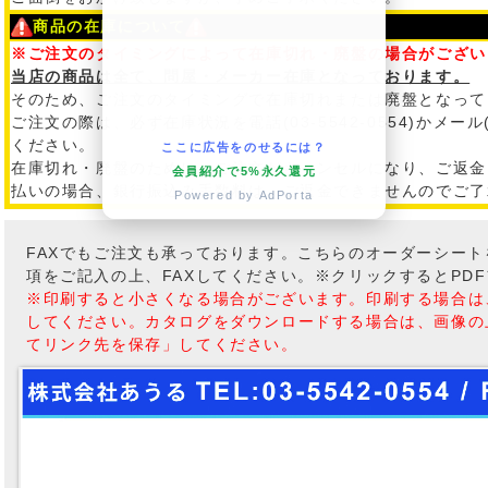
商品の在庫について
※ご注文のタイミングによって在庫切れ・廃盤の場合がござい
当店の商品は全て、問屋・メーカー在庫となっております。
そのため、ご注文のタイミングで在庫切れまたは廃盤となって
ご注文の際は、必ず在庫状況を電話(03-5542-0554)かメール
ください。
ここに広告をのせるには？
在庫切れ・廃盤のために、ご注文がキャンセルになり、ご返金
会員紹介で5%永久還元
払いの場合、銀行振込み手数料は、ご返金できませんのでご了
Powered by AdPorta
FAXでもご注文も承っております。こちらのオーダーシー
項をご記入の上、FAXしてください。※クリックするとPD
※印刷すると小さくなる場合がございます。印刷する場合は
してください。カタログをダウンロードする場合は、画像の
てリンク先を保存」してください。