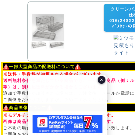
クリーンバ
仕
016(240X
ﾊﾞｽｹｯ
一部大型商品の配送料について
※送料・手数料が加算される場合がございます。
×
送料無料条件を満たしている商品でも、一部大型商品（例：ル
等）は、別途配送料がかかる場合もございます。
追加で手数料が加算される場合は、ご注文後、メールか電話に
ご面倒をおかけ致しますが、予めご了承ください。
商品画像について
※モデルチェンジとなっている可能性がございます。
画像は商品登録時の商品イメージとなっております。
ご不明の場合は、ご注文の前に必ずご確認を御願い致します。
ご面倒をおかけ致しますが、予めご了承ください。