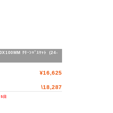
0MM ｸﾘｰﾝﾊﾞｽｹｯﾄ (24-
¥16,625
\18,287
5日