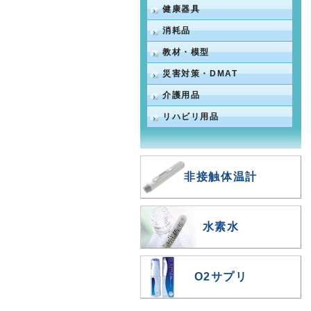
健康器具
消耗品
教材・模型
災害対策・DMAT
介護用品
リハビリ用品
非接触体温計
水素水
O2サプリ