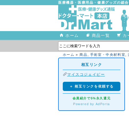
医療機器・医療用品・健康グッズの総
ホーム
商品一覧
カ
ホーム
»
商品
,
手術室・中央材料室
,
相互リンク
マイスコジェイピー
＋ 相互リンクを依頼する
会員紹介で5%永久還元
Powered by AdPorta