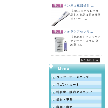
No.1
ペン尿比重屈折計 ...
【2016年カタログ商
品】本商品は医療機器
です(一 ...
No.2
フォラケアセンサ...
【商品名】フォラケア
センサー・スリム 体
診薬 43...
No.6以下→
Menu
ウェア・ナースグッズ
ワゴン・カート
待合室・院内アメニティ
受付・事務
救急・救命