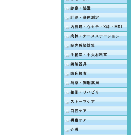
診察・処置
計測・身体測定
内視鏡・心カテ・X線・MRI
病棟・ナースステーション
院内感染対策
手術室・中央材料室
鋼製器具
臨床検査
与薬・調剤薬局
整形・リハビリ
ストーマケア
口腔ケア
褥瘡ケア
介護