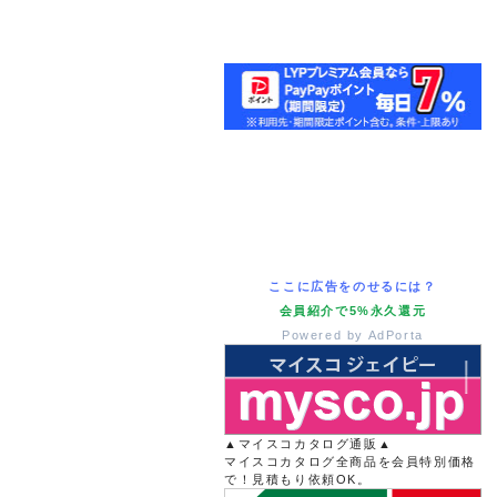
ここに広告をのせるには？
会員紹介で5%永久還元
Powered by AdPorta
▲マイスコカタログ通販▲
マイスコカタログ全商品を会員特別価格
で！見積もり依頼OK。