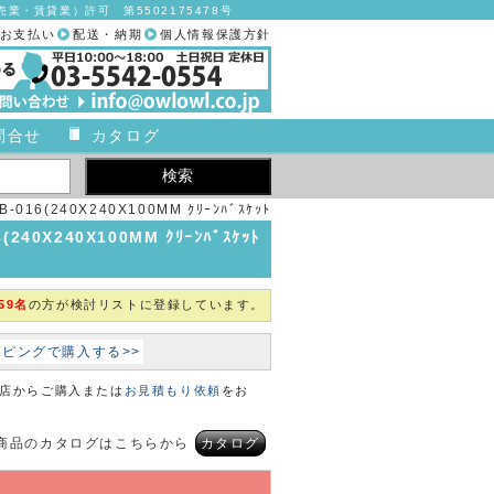
業・賃貸業）許可 第5502175478号
お支払い
配送・納期
個人情報保護方針
問合せ
カタログ
6(240X240X100MM ｸﾘｰﾝﾊﾞｽｹｯﾄ
【1個単位】【2019年カタログ商品】
0X240X100MM ｸﾘｰﾝﾊﾞｽｹｯﾄ
59名
の方が検討リストに登録しています。
ョッピングで購入する>>
本店からご購入または
お見積もり依頼
をお
商品のカタログはこちらから
カタログ