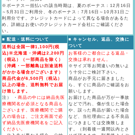
※ボーナス一括払いの該当時期は、夏のボーナス：12月16日
～5月31日ご利用分、冬のボーナス：7月16日～10月31日ご
利用分です。クレジットカードによって異なる場合があるた
め、詳細はお使いのクレジットカード会社にご確認くださ
い。
■ 配送・送料について
■ キャンセル、返品、交換に
ついて
送料は全国一律1,100円(税
込)※北海道・沖縄は2,200円
お客様のご都合による返品・
（税込）（一部商品を除く）
交換は承れません。
（沖縄・一部離島は別途送料
※サイズ等お間違いの無いよ
がかかる場合がございます）
う十分にご検討下さい。
商品代金が6,500円（税込）
商品がお手元に届きました
以上の場合、送料無料でお届
ら、すぐに商品のご確認をお
け致します。
願いします。
注） ・
商品の中には納品先医
お届けした商品が万が一事故
療機関名が必須となる商品も
などで汚れ、傷が生じた場合
ございます。医療機関でご購
や、誤った商品が届いた場合
入の場合は、ご注文画面で必
など、当社理由による不良品
ず納品先医療機関名をご記入
につきましては交換致しま
ください。
す。（到着後一週間以内とさ