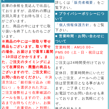
詳しくは
「販売者概要」
をご
在庫の余裕を見込んで出品し
覧下さい。
ておりますが、品切れの際は
■ プライバシーポリシーにつ
次回入荷までお待ち頂くこと
いて
がございます。
「個人情報保護方針」
をご覧
また、商品の中にはすでに取
下さい。
り扱いを終了したものもござ
■ 営業時間・お問い合わせに
います。
ついて
※商品の中には一部取り寄せ
商品もございます。取り寄せ
営業時間：AM10:00～
の場合、お届けまで通常1週間
PM5:00（土・日・祝日は定
～10日ほどかかります。ま
休日）
た、ご注文のタイミングによ
ご注文は24時間受付けており
って在庫切れ・廃盤の商品も
ます。
ございますので、ご注文前に
定休日、営業時間外にいただ
お問い合わせください。
※決
いたご注文、メールへのご返
済方法に「銀行振り込み（前
信は翌営業日となる事があり
払い）」を選択された方は、
ます。ご了承ください。
ご注文後弊社より在庫確認の
お電話でのお問い合わせも承
メールを致しますので、お振
っております。お気軽にどう
込までお待ちください。お振
ぞ。
込後、「在庫切れ」と判明し
株式会社あうる