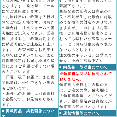
・仕入先が異なる場合、分納
せて頂きます。到着後よくご
となります。発送時にメール
確認下さい。）
にてご連絡致します。
商品配送の延滞又は商品の不
・お届け日のご希望は７日以
良・不足が生じた場合には改
降でご指定可能です。お急ぎ
めて交換等の対応をさせて頂
の場合は、注文フォームの備
きますが、これによりお客
考欄にご記入ください。受注
様・ご利用者様が損害をこう
後、折り返しご希望納期まで
むっても弊社及び製造元メー
に納品可能かご連絡差し上げ
カーには何ら賠償の責を負わ
ます。※希望日時はお約束す
ないものとします。
る物ではございません。また
注文後のキャンセルは承れま
時間帯指定はお届け地域や状
せん。予めご容赦下さい。
況によりご希望に添えない場
■ 納品書・領収書について
合もございます。
※領収書は商品に同封されて
・日曜・祝日お届け、また夜
おりません。
間配送はお受付できない場合
領収書の発行をご希望の方
もございます。
は、ご注文の際、備考欄に
・海外へのお届けは別途送料
「領収書希望」とご記入くだ
が必要です。お見積もり致し
さい。銀行振込みは御控えが
ます。
領収書の代わりとなります。
■ 掲載商品・掲載画像につい
■ 店舗情報等について
て