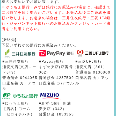
様のお支払いでお願い致します。
※ゆうちょ銀行・みずほ銀行にお振込みの場合は、確認まで
にお時間を頂く場合がございます。お振込み後にご連絡を御
願い致します。お急ぎの場合は、三井住友銀行・三菱UFJ銀
行・ジャパンネット銀行へのお振込みかクレジットカード決
済をご利用ください。
[振込先]
下記いずれかの銀行にお振込みください。
■三井住友銀行
■Paypay銀行
■三菱UFJ銀行
浦安支店(支店コー
すずめ支店(店番号
浦安支店（361）
ド549）
002)
普通預金 0130809
普通預金 6944065
普通預金 4237509
口座名義 カ）アウ
口座名義 カ）アウ
口座名義 カ)アウル
ル
ル
■ゆうちょ銀行
■みずほ銀行 新浦
【店名】〇一八
安支店（342）
（ゼロイチハチ）
普通預金 1833353