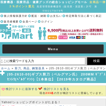
医療機器・医療用品・健康グッズの総合ショッピングモール
全商品一律
３％ポイント還元
高度管理医療機器等（販売業・賃貸業）許可 第
5502175478号
個人情報保護方針
配送・納期
お支払い
特定商取引法に基づく表記
販売者概要
会員ページ
ログイン
Menu
ホーム
»
剪刀
,
商品
,
鋼製器具
» (05-2610-00)ギブス剪刀（ベルグマン
氏） 200MM ｷﾞﾌﾞｽｾﾝﾄｳ(ﾍﾞﾙｸﾞﾏﾝｼ)【1本単位】【2019年カタログ商
(05-2610-00)ギブス剪刀（ベルグマン氏） 200MM ｷﾞﾌﾞｽ
品】
ｾﾝﾄｳ(ﾍﾞﾙｸﾞﾏﾝｼ)【1本単位】【2019年カタログ商品】
検討リストに追加する
検討リストを見る
現在
233名
の方が検討リストに登録しています。
Yahoo!ショッピングポイントがたまる！