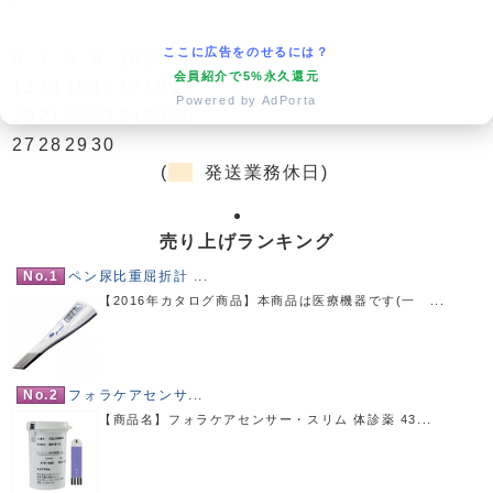
日
月
火
水
木
金
土
1
2
3
4
5
ここに広告をのせるには？
6
7
8
9
10
11
12
会員紹介で5%永久還元
13
14
15
16
17
18
19
Powered by AdPorta
20
21
22
23
24
25
26
27
28
29
30
(
発送業務休日)
売り上げランキング
No.1
ペン尿比重屈折計 ...
【2016年カタログ商品】本商品は医療機器です(一 ...
No.2
フォラケアセンサ...
【商品名】フォラケアセンサー・スリム 体診薬 43...