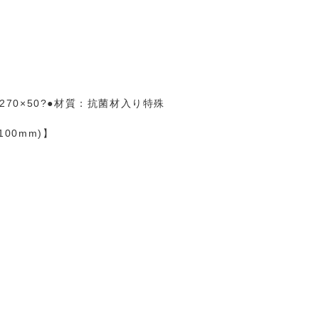
270×50?●材質：抗菌材入り特殊
00mm)】