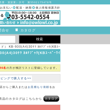
業・賃貸業）許可 第5502175478号
お支払い
配送・納期
個人情報保護方針
問合せ
カタログ
KB-930(A4)30ｹﾂ ｶﾙﾃﾌﾞｯｸ(KBｽｰ
ケルン)【1冊単位】【2019年カタログ商品】
4)30ｹﾂ ｶﾙﾃﾌﾞｯｸ(KBｽｰﾊﾟｰﾜｲ
86名
の方が検討リストに登録しています。
ョッピングで購入する>>
本店からご購入または
お見積もり依頼
をお
商品のカタログはこちらから
カタログ