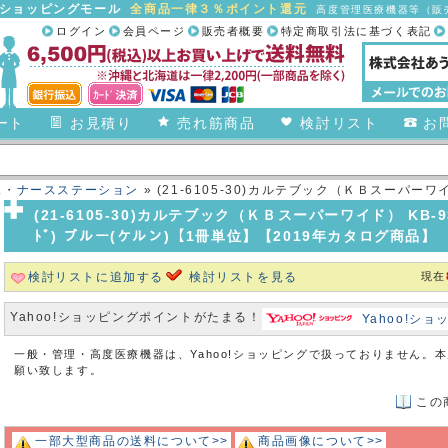
合ショッピングモール
全商品一律３％ポイント還元
高度管理医療機器等（販売
ログイン
会員ページ
販売者概要
特定商取引法に基づく表記
ート
お見積り
売れ筋商品
検討リスト
お
棟・ナースステーション
» (21-6105-30)カルテブック（ＫＢスーパーワイド） 
ﾊﾟｰﾜｲﾄﾞ) ブルー(
(21-6105-30)カルテブック（ＫＢスーパーワイド） KB-930(A
ﾄﾞ) ブルー(ケルン)【1冊単位】【2019年カタログ商品】
検討リストに追加する
検討リストを見る
現在
Yahoo!ショッピングポイントがたまる！
Yahoo!シ
一般・管理・高度医療機器は、Yahoo!ショッピングで扱っておりません。
願い致します。
この
一部大型商品の送料について>>
商品画像について>>