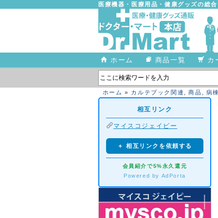
医療機器・医療用品・健康グッズの総
ホーム
商品一覧
カ
ホーム
»
カルテブック関連
,
商品
,
病
相互リンク
マイスコジェイピー
＋ 相互リンクを依頼する
会員紹介で5%永久還元
Powered by AdPorta