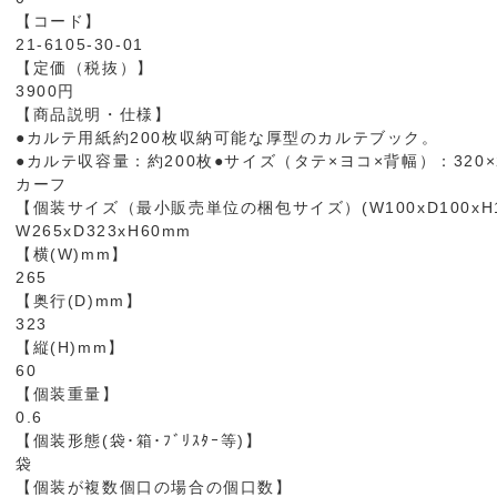
【コード】
21-6105-30-01
【定価（税抜）】
3900円
【商品説明・仕様】
●カルテ用紙約200枚収納可能な厚型のカルテブック。
●カルテ収容量：約200枚●サイズ（タテ×ヨコ×背幅）：320×
カーフ
【個装サイズ（最小販売単位の梱包サイズ）(W100xD100xH1
W265xD323xH60mm
【横(W)mm】
265
【奥行(D)mm】
323
【縦(H)mm】
60
【個装重量】
0.6
【個装形態(袋･箱･ﾌﾞﾘｽﾀｰ等)】
袋
【個装が複数個口の場合の個口数】