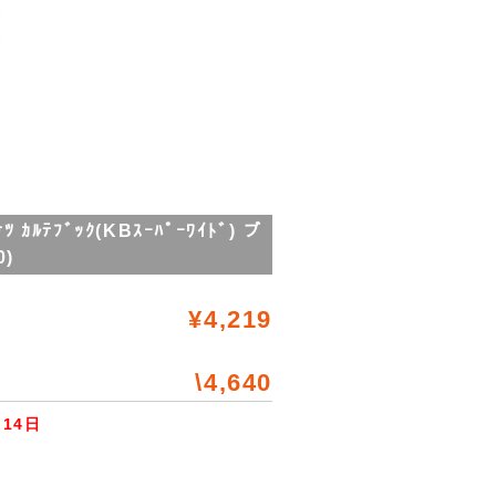
ﾃﾌﾞｯｸ(KBｽｰﾊﾟｰﾜｲﾄﾞ) ブ
0)
¥4,219
\4,640
14日