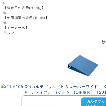
0
【製造日の表示(有･無)】
無
【使用期限の表示(有･無)】
無
【メーカー名】
ケルン
数
カルテブッ