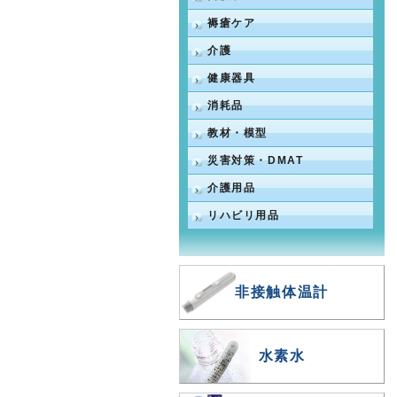
褥瘡ケア
介護
健康器具
消耗品
教材・模型
災害対策・DMAT
介護用品
リハビリ用品
非接触体温計
水素水