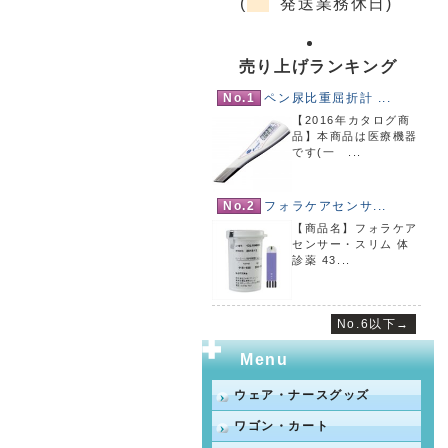
(
発送業務休日)
売り上げランキング
No.1
ペン尿比重屈折計 ...
【2016年カタログ商
品】本商品は医療機器
です(一 ...
No.2
フォラケアセンサ...
【商品名】フォラケア
センサー・スリム 体
診薬 43...
No.6以下→
Menu
ウェア・ナースグッズ
ワゴン・カート