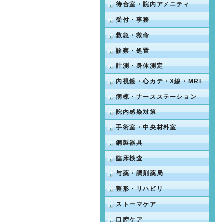
待合室・院内アメニティ
受付・事務
救急・救命
診察・処置
計測・身体測定
内視鏡・心カテ・X線・MRI
病棟・ナースステーション
院内感染対策
手術室・中央材料室
鋼製器具
臨床検査
与薬・調剤薬局
整形・リハビリ
ストーマケア
口腔ケア