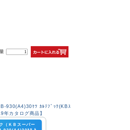
量
ク（ＫＢスーパー