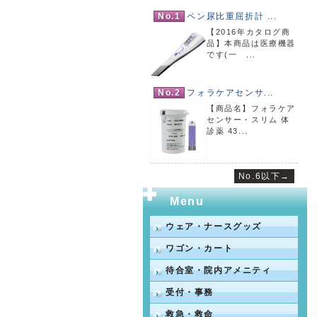
No.1
ペン尿比重屈折計 ...
【2016年カタログ商
品】本商品は医療機器
です(一 ...
No.2
フォラケアセンサ...
【商品名】フォラケア
センサー・スリム 体
診薬 43...
No.6以下→
Menu
ウェア・ナースグッズ
ワゴン・カート
待合室・院内アメニティ
受付・事務
救急・救命