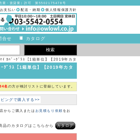
業・賃貸業）許可 第5502175478号
お支払い
配送・納期
個人情報保護方針
問合せ
カタログ
00ﾏｲ ｶﾊﾞｰｸﾞﾗｽ【1箱単位】【2019年カタ
ログ商品】
 ｶﾊﾞｰｸﾞﾗｽ【1箱単位】【2019年カタ
84名
の方が検討リストに登録しています。
ョッピングで購入する>>
本店からご購入または
お見積もり依頼
をお
商品のカタログはこちらから
カタログ