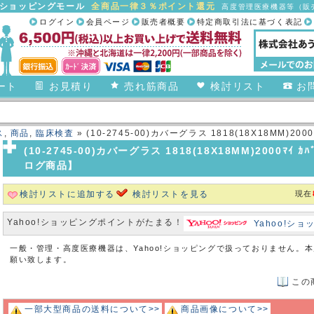
合ショッピングモール
全商品一律３％ポイント還元
高度管理医療機器等（販売
ログイン
会員ページ
販売者概要
特定商取引法に基づく表記
ート
お見積り
売れ筋商品
検討リスト
お
ス
,
商品
,
臨床検査
» (10-2745-00)カバーグラス 1818(18X18MM)20
(10-2745-00)カバーグラス 1818(18X18MM)2000ﾏｲ
ログ商品】
検討リストに追加する
検討リストを見る
現在
Yahoo!ショッピングポイントがたまる！
Yahoo!シ
一般・管理・高度医療機器は、Yahoo!ショッピングで扱っておりません。
願い致します。
この
一部大型商品の送料について>>
商品画像について>>