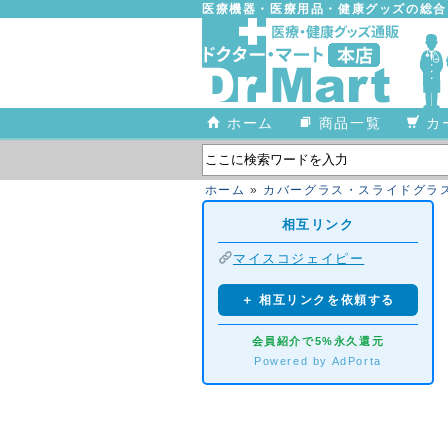
医療機器・医療用品・健康グッズの総
ホーム
商品一覧
カ
ホーム
»
カバーグラス・スライドグラ
相互リンク
マイスコジェイピー
＋ 相互リンクを依頼する
会員紹介で5%永久還元
Powered by AdPorta