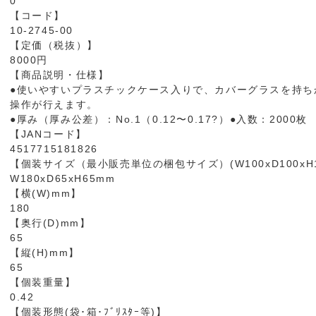
0
【コード】
10-2745-00
【定価（税抜）】
8000円
【商品説明・仕様】
●使いやすいプラスチックケース入りで、カバーグラスを持ち
操作が行えます。
●厚み（厚み公差）：No.1（0.12〜0.17?）●入数：2000枚
【JANコード】
4517715181826
【個装サイズ（最小販売単位の梱包サイズ）(W100xD100xH1
W180xD65xH65mm
【横(W)mm】
180
【奥行(D)mm】
65
【縦(H)mm】
65
【個装重量】
0.42
【個装形態(袋･箱･ﾌﾞﾘｽﾀｰ等)】