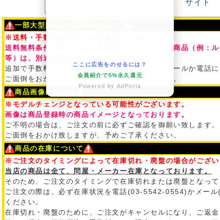
一部大型商品の配送料について
※送料・手数料が加算される場合がございます。
送料無料条件を満たしている商品でも、一部大型商品（例：ル
等）は、別途配送料がかかる場合もございます。
ここに広告をのせるには？
追加で手数料が加算される場合は、ご注文後、メールか電話に
会員紹介で5%永久還元
ご面倒をおかけ致しますが、予めご了承ください。
Powered by AdPorta
商品画像について
※モデルチェンジとなっている可能性がございます。
画像は商品登録時の商品イメージとなっております。
ご不明の場合は、ご注文の前に必ずご確認を御願い致します。
ご面倒をおかけ致しますが、予めご了承ください。
商品の在庫について
※ご注文のタイミングによって在庫切れ・廃盤の場合がござい
当店の商品は全て、問屋・メーカー在庫となっております。
そのため、ご注文のタイミングで在庫切れまたは廃盤となって
ご注文の際は、必ず在庫状況を電話(03-5542-0554)かメール
ください。
在庫切れ・廃盤のために、ご注文がキャンセルになり、ご返金