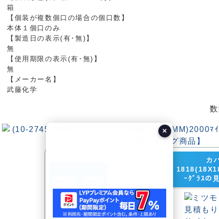
箱
【個装が複数個口の場合の個口数】
本体１個口のみ
【製造日の表示(有･無)】
無
【使用期限の表示(有･無)】
無
【メーカー名】
武藤化学
数
×
カ
1818(18X1
ｰｸﾞﾗｽ