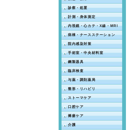
診察・処置
計測・身体測定
内視鏡・心カテ・X線・MRI
病棟・ナースステーション
院内感染対策
手術室・中央材料室
鋼製器具
臨床検査
与薬・調剤薬局
整形・リハビリ
ストーマケア
口腔ケア
褥瘡ケア
介護