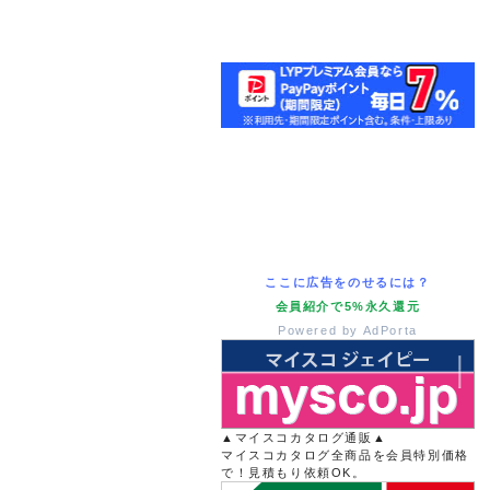
ここに広告をのせるには？
会員紹介で5%永久還元
Powered by AdPorta
▲マイスコカタログ通販▲
マイスコカタログ全商品を会員特別価格
で！見積もり依頼OK。