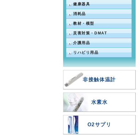
健康器具
消耗品
教材・模型
災害対策・DMAT
介護用品
リハビリ用品
非接触体温計
水素水
O2サプリ