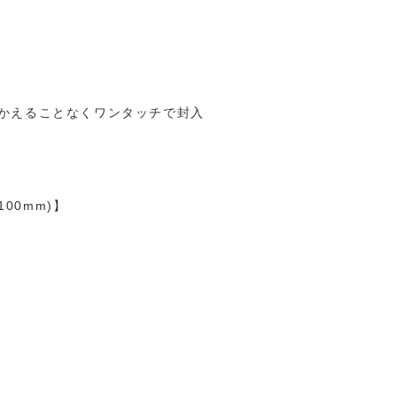
かえることなくワンタッチで封入
00mm)】