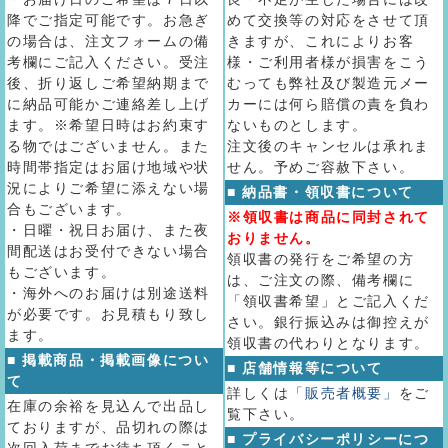
降でご指定可能です。お急ぎ
めて交換等の対応をさせて頂
の場合は、注文フォームの備
きますが、これによりお客
考欄にご記入ください。受注
様・ご利用者様が損害をこう
後、折り返しご希望納期まで
むっても弊社及び製造元メー
に納品可能かご連絡差し上げ
カーには何ら賠償の責を負わ
ます。※希望日時はお約束す
ないものとします。
る物ではございません。また
注文後のキャンセルは承れま
時間帯指定はお届け地域や状
せん。予めご容赦下さい。
況によりご希望に添えない場
■ 納品書・領収書について
合もございます。
※領収書は商品に同封されて
・日曜・祝日お届け、また夜
おりません。
間配送はお受付できない場合
領収書の発行をご希望の方
もございます。
は、ご注文の際、備考欄に
・海外へのお届けは別途送料
「領収書希望」とご記入くだ
が必要です。お見積もり致し
さい。銀行振込みは御控えが
ます。
領収書の代わりとなります。
■ 掲載商品・掲載画像につい
■ 店舗情報等について
て
詳しくは
「販売者概要」
をご
在庫の余裕を見込んで出品し
覧下さい。
ておりますが、品切れの際は
■ プライバシーポリシーにつ