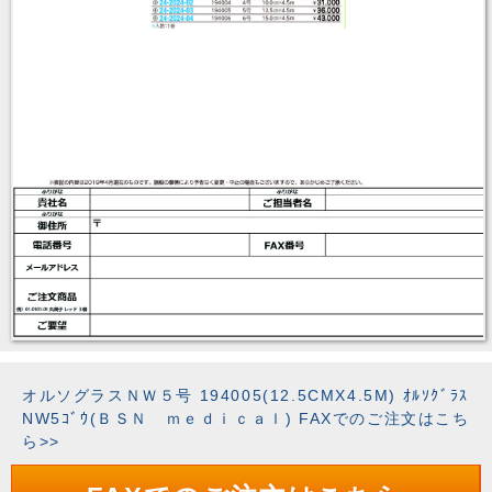
オルソグラスＮＷ５号 194005(12.5CMX4.5M) ｵﾙｿｸﾞﾗｽ
NW5ｺﾞｳ(ＢＳＮ ｍｅｄｉｃａｌ) FAXでのご注文はこち
ら>>