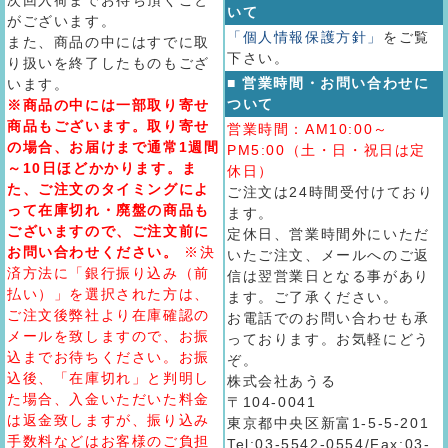
次回入荷までお待ち頂くこと
いて
がございます。
「個人情報保護方針」
をご覧
また、商品の中にはすでに取
下さい。
り扱いを終了したものもござ
■ 営業時間・お問い合わせに
います。
ついて
※商品の中には一部取り寄せ
商品もございます。取り寄せ
営業時間：AM10:00～
の場合、お届けまで通常1週間
PM5:00（土・日・祝日は定
～10日ほどかかります。ま
休日）
た、ご注文のタイミングによ
ご注文は24時間受付けており
って在庫切れ・廃盤の商品も
ます。
ございますので、ご注文前に
定休日、営業時間外にいただ
お問い合わせください。
※決
いたご注文、メールへのご返
済方法に「銀行振り込み（前
信は翌営業日となる事があり
払い）」を選択された方は、
ます。ご了承ください。
ご注文後弊社より在庫確認の
お電話でのお問い合わせも承
メールを致しますので、お振
っております。お気軽にどう
込までお待ちください。お振
ぞ。
込後、「在庫切れ」と判明し
株式会社あうる
た場合、入金いただいた料金
〒104-0041
は返金致しますが、振り込み
東京都中央区新富1-5-5-201
手数料などはお客様のご負担
Tel:03-5542-0554/Fax:03-