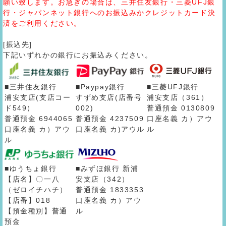
願い致します。お急ぎの場合は、三井住友銀行・三菱UFJ銀
行・ジャパンネット銀行へのお振込みかクレジットカード決
済をご利用ください。
[振込先]
下記いずれかの銀行にお振込みください。
■三井住友銀行
■Paypay銀行
■三菱UFJ銀行
浦安支店(支店コー
すずめ支店(店番号
浦安支店（361）
ド549）
002)
普通預金 0130809
普通預金 6944065
普通預金 4237509
口座名義 カ）アウ
口座名義 カ）アウ
口座名義 カ)アウル
ル
ル
■ゆうちょ銀行
■みずほ銀行 新浦
【店名】〇一八
安支店（342）
（ゼロイチハチ）
普通預金 1833353
【店番】018
口座名義 カ）アウ
【預金種別】普通
ル
預金