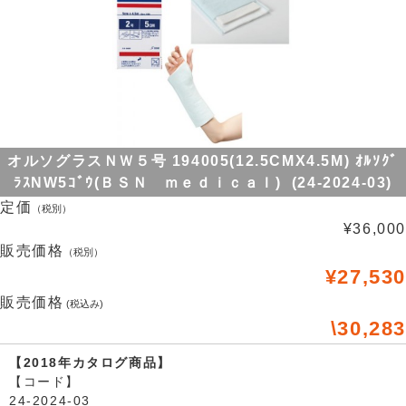
オルソグラスＮＷ５号 194005(12.5CMX4.5M) ｵﾙｿｸﾞ
ﾗｽNW5ｺﾞｳ(ＢＳＮ ｍｅｄｉｃａｌ) (24-2024-03)
定価
（税別）
¥36,000
販売価格
（税別）
¥27,530
販売価格
(税込み)
\30,283
【2018年カタログ商品】
【コード】
24-2024-03