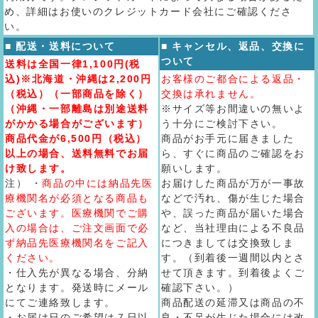
め、詳細はお使いのクレジットカード会社にご確認くださ
い。
■ 配送・送料について
■ キャンセル、返品、交換に
ついて
送料は全国一律1,100円(税
込)※北海道・沖縄は2,200円
お客様のご都合による返品・
（税込）（一部商品を除く）
交換は承れません。
（沖縄・一部離島は別途送料
※サイズ等お間違いの無いよ
がかかる場合がございます）
う十分にご検討下さい。
商品代金が6,500円（税込）
商品がお手元に届きました
以上の場合、送料無料でお届
ら、すぐに商品のご確認をお
け致します。
願いします。
注） ・
商品の中には納品先医
お届けした商品が万が一事故
療機関名が必須となる商品も
などで汚れ、傷が生じた場合
ございます。医療機関でご購
や、誤った商品が届いた場合
入の場合は、ご注文画面で必
など、当社理由による不良品
ず納品先医療機関名をご記入
につきましては交換致しま
ください。
す。（到着後一週間以内とさ
・仕入先が異なる場合、分納
せて頂きます。到着後よくご
となります。発送時にメール
確認下さい。）
にてご連絡致します。
商品配送の延滞又は商品の不
・お届け日のご希望は７日以
良・不足が生じた場合には改