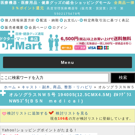
医療機器・医療用品・健康グッズの総合ショッピングモール
全商品一律
３％ポイント還元
高度管理医療機器等（販売業・賃貸業）許可 第
5502175478号
個人情報保護方針
配送・納期
お支払い
特定商取引法に基づく表記
販売者概要
会員ページ
ログイン
Menu
ホーム
»
キャスト・副木
,
商品
,
整形・リハビリ
» オルソグラスＮＷ５
号 194005(12.5CMX4.5M) ｵﾙｿｸﾞﾗｽNW5ｺﾞｳ(ＢＳＮ ｍｅｄｉｃａ
オルソグラスＮＷ５号 194005(12.5CMX4.5M) ｵﾙｿｸﾞﾗｽ
ｌ)
NW5ｺﾞｳ(ＢＳＮ ｍｅｄｉｃａｌ)
検討リストに追加する
検討リストを見る
現在
106名
の方が検討リストに登録しています。
Yahoo!ショッピングポイントがたまる！