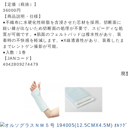
【定価（税抜）】
36000円
【商品説明・仕様】
●不織布に水硬化性樹脂を含浸させた芯材を採用。切断面に
鋭い棘が出ないため切断面の処理が不要で、スピーディな処
置が可能です。●肌面のフェルトパッドは撥水性があり、装
着時の不快感を軽減します。●X線透過性があり、装着したま
までレントゲン撮影が可能。
●入数：1巻
【JANコード】
4042809274479
廃