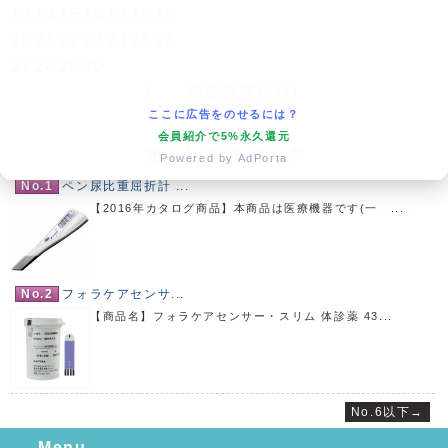
13
14
15
16
17
18
19
20
21
22
23
24
25
26
27
28
29
30
(
発送業務休日)
ここに広告をのせるには？
会員紹介で5%永久還元
売り上げランキング
Powered by AdPorta
No.1
ペン尿比重屈折計 ...
【2016年カタログ商品】本商品は医療機器です(一 ...
No.2
フォラケアセンサ...
【商品名】フォラケアセンサー・スリム 体診薬 43...
No.6以下→
Menu