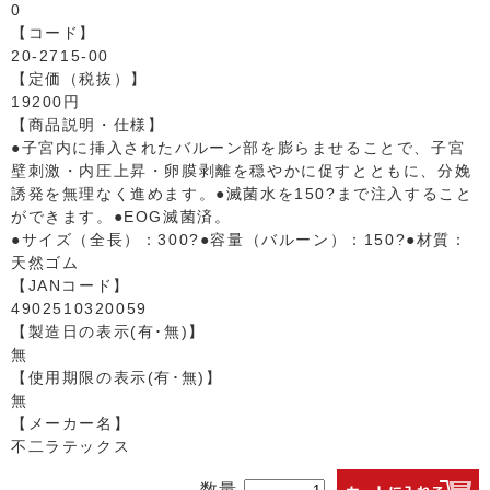
0
【コード】
20-2715-00
【定価（税抜）】
19200円
【商品説明・仕様】
●子宮内に挿入されたバルーン部を膨らませることで、子宮
壁刺激・内圧上昇・卵膜剥離を穏やかに促すとともに、分娩
誘発を無理なく進めます。●滅菌水を150?まで注入すること
ができます。●EOG滅菌済。
●サイズ（全長）：300?●容量（バルーン）：150?●材質：
天然ゴム
【JANコード】
4902510320059
【製造日の表示(有･無)】
無
【使用期限の表示(有･無)】
無
【メーカー名】
不二ラテックス
数量