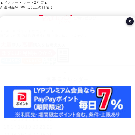
▲ドクター・マート2号店▲
介護用品50000点以上の品揃え！
×
▲Yahoo!ポイントがたまる！▲
※Yahoo!店では医療機器の取り扱いはありません。
営業日カレンダー
今月(2026年8月)
日
月
火
水
木
金
土
1
2
3
4
5
6
7
8
9
10
11
12
13
14
15
16
17
18
19
20
21
22
23
24
25
26
27
28
29