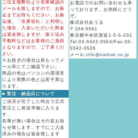
ご注文後弊社より在庫確認の
お電話でのお問い合わせも承
メールを致しますので、お振
っております。お気軽にどう
込までお待ちください。お振
ぞ。
込後、「在庫切れ」と判明し
株式会社あうる
た場合、入金いただいた料金
〒104-0041
は返金致しますが、振り込み
東京都中央区新富1-5-5-201
手数料などはお客様のご負担
Tel:03-5542-0554/Fax:03-
となりますので、ご了承くだ
5542-0528
さい。
メール:
info@owlowl.co.jp
※お急ぎの場合は前もってメ
ール等にてご確認下さい。
商品の色はパソコンの環境等
により実際の色とは若干異な
ります。
■ 受注・納品日について
ご決済が完了した時点で正式
受注とし発送準備に入りま
す。
在庫が無い場合はその旨お知
らせ致します。すでにご入金
済みの場合は返金致します