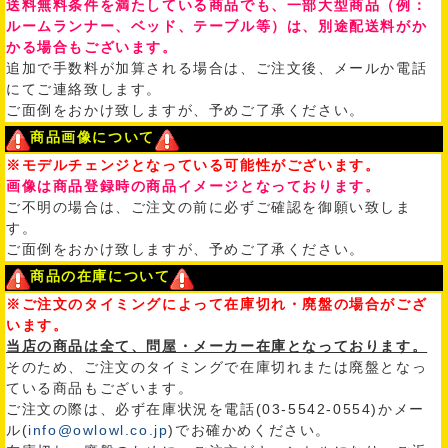
送料無料条件を満たしている商品でも、一部大型商品（例：
ルームランナー、ベッド、テーブル等）は、別途配送料がか
かる場合もございます。
追加で手数料が加算される場合は、ご注文後、メールか電話
にてご連絡致します。
ご面倒をおかけ致しますが、予めご了承ください。
商品画像について
※モデルチェンジとなっている可能性がございます。
画像は商品登録時の商品イメージとなっております。
ご不明の場合は、ご注文の前に必ずご確認を御願い致しま
す。
ご面倒をおかけ致しますが、予めご了承ください。
商品の在庫について
※ご注文のタイミングによって在庫切れ・廃盤の場合がござ
います。
当店の商品は全て、問屋・メーカー在庫となっております。
そのため、ご注文のタイミングで在庫切れまたは廃盤となっ
ている商品もございます。
ご注文の際は、必ず在庫状況を電話(03-5542-0554)かメー
ル(
info@owlowl.co.jp
)でお確かめください。