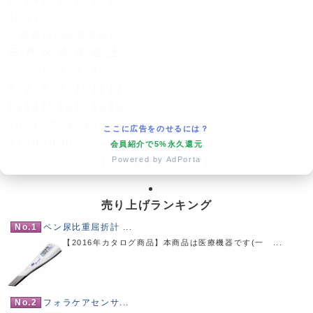
30
31
翌月(2026年9月)
日
月
火
水
木
金
土
1
2
3
4
5
6
7
8
9
10
11
12
13
14
15
16
17
18
19
20
21
22
23
24
25
26
ここに広告をのせるには？
27
28
29
30
会員紹介で5%永久還元
Powered by AdPorta
(
発送業務休日)
売り上げランキング
No.1
ペン尿比重屈折計 ...
【2016年カタログ商品】本商品は医療機器です(一 ...
No.2
フォラケアセンサ...