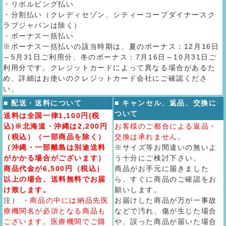
・リボルビング払い
・分割払い（クレディセゾン、シティーコープダイナースク
ラブジャパンは除く）
・ボーナス一括払い
※ボーナス一括払いの該当時期は、夏のボーナス：12月16日
～5月31日ご利用分、冬のボーナス：7月16日～10月31日ご
利用分です。クレジットカードによって異なる場合があるた
め、詳細はお使いのクレジットカード会社にご確認くださ
い。
■ 配送・送料について
■ キャンセル、返品、交換に
ついて
送料は全国一律1,100円(税
込)※北海道・沖縄は2,200円
お客様のご都合による返品・
（税込）（一部商品を除く）
交換は承れません。
（沖縄・一部離島は別途送料
※サイズ等お間違いの無いよ
がかかる場合がございます）
う十分にご検討下さい。
商品代金が6,500円（税込）
商品がお手元に届きました
以上の場合、送料無料でお届
ら、すぐに商品のご確認をお
け致します。
願いします。
注） ・
商品の中には納品先医
お届けした商品が万が一事故
療機関名が必須となる商品も
などで汚れ、傷が生じた場合
ございます。医療機関でご購
や、誤った商品が届いた場合