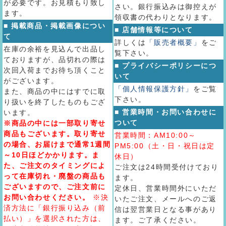
が必要です。お見積もり致し
さい。銀行振込みは御控えが
ます。
領収書の代わりとなります。
■ 掲載商品・掲載画像につい
■ 店舗情報等について
て
詳しくは
「販売者概要」
をご
在庫の余裕を見込んで出品し
覧下さい。
ておりますが、品切れの際は
■ プライバシーポリシーにつ
次回入荷までお待ち頂くこと
いて
がございます。
「個人情報保護方針」
をご覧
また、商品の中にはすでに取
下さい。
り扱いを終了したものもござ
■ 営業時間・お問い合わせに
います。
ついて
※商品の中には一部取り寄せ
商品もございます。取り寄せ
営業時間：AM10:00～
の場合、お届けまで通常1週間
PM5:00（土・日・祝日は定
～10日ほどかかります。ま
休日）
た、ご注文のタイミングによ
ご注文は24時間受付けており
って在庫切れ・廃盤の商品も
ます。
ございますので、ご注文前に
定休日、営業時間外にいただ
お問い合わせください。
※決
いたご注文、メールへのご返
済方法に「銀行振り込み（前
信は翌営業日となる事があり
払い）」を選択された方は、
ます。ご了承ください。