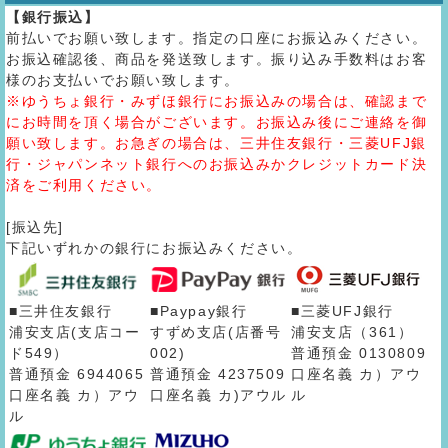
【銀行振込】
前払いでお願い致します。指定の口座にお振込みください。
お振込確認後、商品を発送致します。振り込み手数料はお客
様のお支払いでお願い致します。
※ゆうちょ銀行・みずほ銀行にお振込みの場合は、確認まで
にお時間を頂く場合がございます。お振込み後にご連絡を御
願い致します。お急ぎの場合は、三井住友銀行・三菱UFJ銀
行・ジャパンネット銀行へのお振込みかクレジットカード決
済をご利用ください。
[振込先]
下記いずれかの銀行にお振込みください。
■三井住友銀行
■Paypay銀行
■三菱UFJ銀行
浦安支店(支店コー
すずめ支店(店番号
浦安支店（361）
ド549）
002)
普通預金 0130809
普通預金 6944065
普通預金 4237509
口座名義 カ）アウ
口座名義 カ）アウ
口座名義 カ)アウル
ル
ル