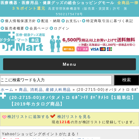
医療機器・医療用品・健康グッズの総合ショッピングモール
全商品一律
３％ポイント還元
高度管理医療機器等（販売業・賃貸業）許可 第
5502175478号
個人情報保護方針
配送・納期
お支払い
特定商取引法に基づく表記
販売者概要
会員ページ
ログイン
Menu
ホーム
»
商品
,
消耗品
,
産婦人科用品
» (20-2715-00)オバタメトロ 6ﾎﾟ
ﾝｲﾘ ｵﾊﾞﾀﾒﾄﾛ【1箱単位】【2019年カタログ商品】
(20-2715-00)オバタメトロ 6ﾎﾟﾝｲﾘ ｵﾊﾞﾀﾒﾄﾛ【1箱単位】
【2019年カタログ商品】
検討リストに追加する
検討リストを見る
現在
121名
の方が検討リストに登録しています。
Yahoo!ショッピングポイントがたまる！