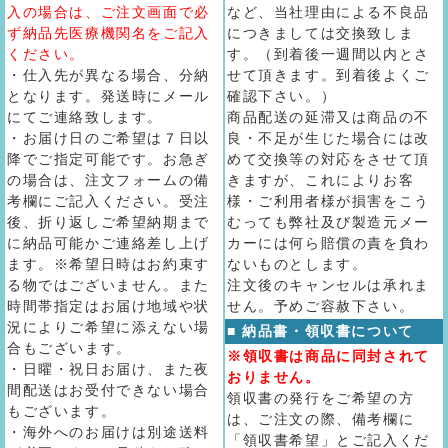
入の場合は、ご注文画面で必
など、当社理由による不良品
ず納品先医療機関名をご記入
につきましては交換致しま
ください。
す。（到着後一週間以内とさ
・仕入先が異なる場合、分納
せて頂きます。到着後よくご
となります。発送時にメール
確認下さい。）
にてご連絡致します。
商品配送の延滞又は商品の不
・お届け日のご希望は７日以
良・不足が生じた場合には改
降でご指定可能です。お急ぎ
めて交換等の対応をさせて頂
の場合は、注文フォームの備
きますが、これによりお客
考欄にご記入ください。受注
様・ご利用者様が損害をこう
後、折り返しご希望納期まで
むっても弊社及び製造元メー
に納品可能かご連絡差し上げ
カーには何ら賠償の責を負わ
ます。※希望日時はお約束す
ないものとします。
る物ではございません。また
注文後のキャンセルは承れま
時間帯指定はお届け地域や状
せん。予めご容赦下さい。
況によりご希望に添えない場
■ 納品書・領収書について
合もございます。
※領収書は商品に同封されて
・日曜・祝日お届け、また夜
おりません。
間配送はお受付できない場合
領収書の発行をご希望の方
もございます。
は、ご注文の際、備考欄に
・海外へのお届けは別途送料
「領収書希望」とご記入くだ