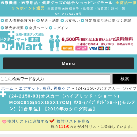
医療機器・医療用品・健康グッズの総合ショッピングモール
全商品一律
３％ポイント還元
高度管理医療機器等（販売業・賃貸業）許可 第
5502175478号
個人情報保護方針
配送・納期
お支払い
特定商取引法に基づく表記
販売者概要
会員ページ
ログイン
Menu
ホーム
»
エアマット
,
商品
,
褥瘡ケア
» (24-2150-03)オスカー（ハイブ
リッド・ショート） MOSC91S(91X182X17CM) ｵｽｶｰ(ﾊｲﾌﾞﾘｯﾄﾞｼｮｰﾄ)
(24-2150-03)オスカー（ハイブリッド・ショート）
(モルテン)【1台単位】【2019年カタログ商品】
MOSC91S(91X182X17CM) ｵｽｶｰ(ﾊｲﾌﾞﾘｯﾄﾞｼｮｰﾄ)(モルテ
ン)【1台単位】【2019年カタログ商品】
検討リストに追加する
検討リストを見る
現在
111名
の方が検討リストに登録しています。