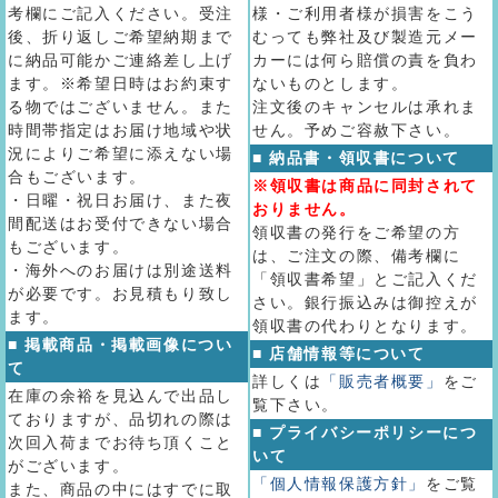
考欄にご記入ください。受注
様・ご利用者様が損害をこう
後、折り返しご希望納期まで
むっても弊社及び製造元メー
に納品可能かご連絡差し上げ
カーには何ら賠償の責を負わ
ます。※希望日時はお約束す
ないものとします。
る物ではございません。また
注文後のキャンセルは承れま
時間帯指定はお届け地域や状
せん。予めご容赦下さい。
況によりご希望に添えない場
■ 納品書・領収書について
合もございます。
※領収書は商品に同封されて
・日曜・祝日お届け、また夜
おりません。
間配送はお受付できない場合
領収書の発行をご希望の方
もございます。
は、ご注文の際、備考欄に
・海外へのお届けは別途送料
「領収書希望」とご記入くだ
が必要です。お見積もり致し
さい。銀行振込みは御控えが
ます。
領収書の代わりとなります。
■ 掲載商品・掲載画像につい
■ 店舗情報等について
て
詳しくは
「販売者概要」
をご
在庫の余裕を見込んで出品し
覧下さい。
ておりますが、品切れの際は
■ プライバシーポリシーにつ
次回入荷までお待ち頂くこと
いて
がございます。
「個人情報保護方針」
をご覧
また、商品の中にはすでに取