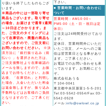
下さい。
り扱いを終了したものもござ
■ 営業時間・お問い合わせに
います。
ついて
※商品の中には一部取り寄せ
商品もございます。取り寄せ
営業時間：AM10:00～
の場合、お届けまで通常1週間
PM5:00（土・日・祝日は定
～10日ほどかかります。ま
休日）
た、ご注文のタイミングによ
ご注文は24時間受付けており
って在庫切れ・廃盤の商品も
ます。
ございますので、ご注文前に
定休日、営業時間外にいただ
お問い合わせください。
※決
いたご注文、メールへのご返
済方法に「銀行振り込み（前
信は翌営業日となる事があり
払い）」を選択された方は、
ます。ご了承ください。
ご注文後弊社より在庫確認の
お電話でのお問い合わせも承
メールを致しますので、お振
っております。お気軽にどう
込までお待ちください。お振
ぞ。
込後、「在庫切れ」と判明し
株式会社あうる
た場合、入金いただいた料金
〒104-0041
は返金致しますが、振り込み
東京都中央区新富1-5-5-201
手数料などはお客様のご負担
Tel:03-5542-0554/Fax:03-
となりますので、ご了承くだ
5542-0528
さい。
メール:
info@owlowl.co.jp