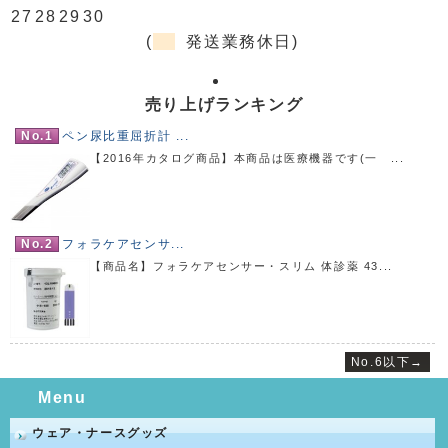
27
28
29
30
(
発送業務休日)
売り上げランキング
No.1
ペン尿比重屈折計 ...
【2016年カタログ商品】本商品は医療機器です(一 ...
No.2
フォラケアセンサ...
【商品名】フォラケアセンサー・スリム 体診薬 43...
No.6以下→
Menu
ウェア・ナースグッズ