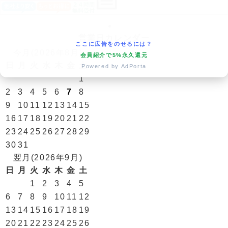
営業日カレンダー
ここに広告をのせるには？
今月(2026年8月)
会員紹介で5%永久還元
日
月
火
水
木
金
土
Powered by AdPorta
1
2
3
4
5
6
7
8
9
10
11
12
13
14
15
16
17
18
19
20
21
22
23
24
25
26
27
28
29
30
31
翌月(2026年9月)
日
月
火
水
木
金
土
1
2
3
4
5
6
7
8
9
10
11
12
13
14
15
16
17
18
19
20
21
22
23
24
25
26