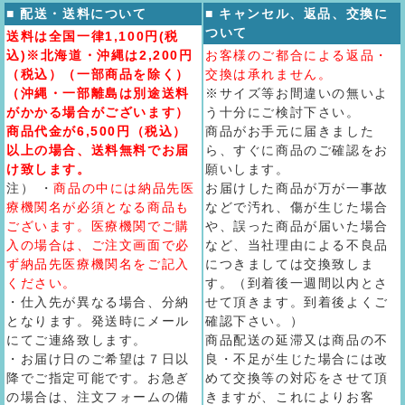
■ 配送・送料について
■ キャンセル、返品、交換に
ついて
送料は全国一律1,100円(税
込)※北海道・沖縄は2,200円
お客様のご都合による返品・
（税込）（一部商品を除く）
交換は承れません。
（沖縄・一部離島は別途送料
※サイズ等お間違いの無いよ
がかかる場合がございます）
う十分にご検討下さい。
商品代金が6,500円（税込）
商品がお手元に届きました
以上の場合、送料無料でお届
ら、すぐに商品のご確認をお
け致します。
願いします。
注） ・
商品の中には納品先医
お届けした商品が万が一事故
療機関名が必須となる商品も
などで汚れ、傷が生じた場合
ございます。医療機関でご購
や、誤った商品が届いた場合
入の場合は、ご注文画面で必
など、当社理由による不良品
ず納品先医療機関名をご記入
につきましては交換致しま
ください。
す。（到着後一週間以内とさ
・仕入先が異なる場合、分納
せて頂きます。到着後よくご
となります。発送時にメール
確認下さい。）
にてご連絡致します。
商品配送の延滞又は商品の不
・お届け日のご希望は７日以
良・不足が生じた場合には改
降でご指定可能です。お急ぎ
めて交換等の対応をさせて頂
の場合は、注文フォームの備
きますが、これによりお客