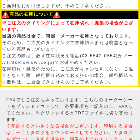
ご面倒をおかけ致しますが、予めご了承ください。
商品の在庫について
※ご注文のタイミングによって在庫切れ・廃盤の場合がござ
います。
当店の商品は全て、問屋・メーカー在庫となっております。
そのため、ご注文のタイミングで在庫切れまたは廃盤となっ
ている商品もございます。
ご注文の際は、必ず在庫状況を電話(03-5542-0554)かメー
ル(
info@owlowl.co.jp
)でお確かめください。
在庫切れ・廃盤のために、ご注文がキャンセルになり、ご返
金となった際、銀行振り込みでお支払いの場合、銀行振込み
手数料は、ご返金できませんのでご了承ください。
FAXでもご注文も承っております。こちらのオーダーシー
トをプリントアウトして、必要事項をご記入の上、FAXし
てください。※クリックするとPDFファイルに切り替わり
ます。
※印刷すると小さくなる場合がございます。印刷する場合
は、一旦カタログをダウンロードしてください。カタログ
をダウンロードする場合は、画像の上で右クリック→「名