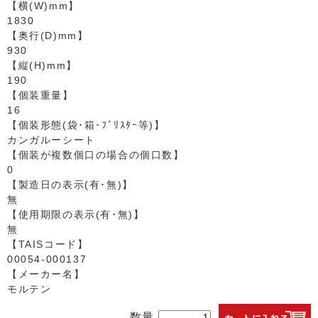
【横(W)mm】
1830
【奥行(D)mm】
930
【縦(H)mm】
190
【個装重量】
16
【個装形態(袋･箱･ﾌﾞﾘｽﾀｰ等)】
カンガルーシート
【個装が複数個口の場合の個口数】
0
【製造日の表示(有･無)】
無
【使用期限の表示(有･無)】
無
【TAISコード】
00054-000137
【メーカー名】
モルテン
数量