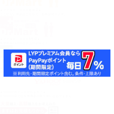
▲ドクター・マート総本店▲
ここにない商品はこちらで。新商品続々入荷。
▲ドクター・マート3号店▲
医療用品15000点以上の品揃え！
▲ドクター・マート2号店▲
介護用品50000点以上の品揃え！
▲Yahoo!ポイントがたまる！▲
※Yahoo!店では医療機器の取り扱いはありません。