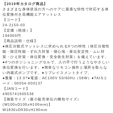
【2019年カタログ商品】
さまざまな身体状況の方へのケアに最適な特性で対応する体
位変換付き高機能エアマットレス
【コード】
24-2150-03
【定価（税抜）】
194000円
【商品説明・仕様】
●体圧分散式マットレスに求められる9つの特性（体圧分散性
能・除圧性能・ずれ力対策・寝心地・座位安定性・ムレ対
策・ひえ対策・体位変換・安全衛生対策）を備えています。
●4つのポジショニングセルで、人の手で行うようなやさしい
体位変換を行います。●簡単なリモコン操作と場所を取らな
い内蔵式ポンプです。●リプレイスメントタイプ。
●重量：13.0?●電源：AC100V 50/60Hz（58W）●TAISコ
ード：00054-000137
【JANコード】
4905741905538
【個装サイズ（最小販売単位の梱包サイズ）
(W100xD100xH100mm)】
W1830xD930xH190mm