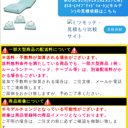
MOSC91S(91X182X17CM)
ｵｽｶｰ(ﾊｲﾌﾞﾘｯﾄﾞｼｮｰﾄ)(モルテ
ン)の見積依頼はこちら
見積依頼
一部大型商品の配送料について
※送料・手数料が加算される場合がございます。
送料無料条件を満たしている商品でも、一部大型商品（例：
ルームランナー、ベッド、テーブル等）は、別途配送料がか
かる場合もございます。
追加で手数料が加算される場合は、ご注文後、メールか電話
にてご連絡致します。
ご面倒をおかけ致しますが、予めご了承ください。
商品画像について
※モデルチェンジとなっている可能性がございます。
画像は商品登録時の商品イメージとなっております。
ご不明の場合は、ご注文の前に必ずご確認を御願い致しま
す。