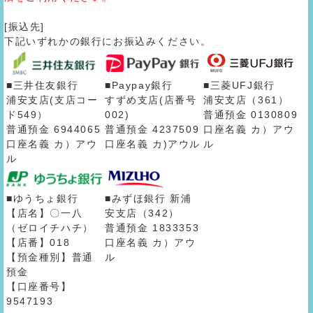
[振込先]
下記いずれかの銀行にお振込みください。
■三井住友銀行
■Paypay銀行
■三菱UFJ銀行
浦安支店(支店コー
すずめ支店(店番号
浦安支店（361）
ド549）
002)
普通預金 0130809
普通預金 6944065
普通預金 4237509
口座名義 カ）アウ
口座名義 カ）アウ
口座名義 カ)アウル
ル
ル
■ゆうちょ銀行
■みずほ銀行 新浦
【店名】〇一八
安支店（342）
（ゼロイチハチ）
普通預金 1833353
【店番】018
口座名義 カ）アウ
【預金種別】普通
ル
預金
【口座番号】
9547193