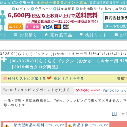
合ショッピングモール
全商品一律３％ポイント還元
高度管理医療機器等（販売
ログイン
会員ページ
販売者概要
特定商取引法に基づく表記
ート
お見積り
売れ筋商品
検討リスト
お
6-3325-01)らくらくゴックン（おかゆ・ミキサー用 ﾗｸﾗｸｺﾞｯｸﾝ(ｵｶﾕﾐｷ
(06-3325-01)らくらくゴックン（おかゆ・ミキサー用 ﾗｸﾗｸｺ
【2019年カタログ商品】
検討リストに追加する
検討リストを見る
現在
1
Yahoo!ショッピングポイントがたまる！
Yahoo!シ
一般・管理・高度医療機器は、Yahoo!ショッピングで扱っておりません。
願い致します。
この
一部大型商品の送料について>>
商品画像について>>