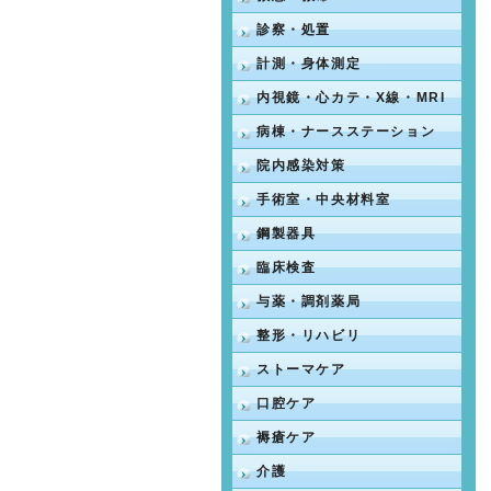
診察・処置
計測・身体測定
内視鏡・心カテ・X線・MRI
病棟・ナースステーション
院内感染対策
手術室・中央材料室
鋼製器具
臨床検査
与薬・調剤薬局
整形・リハビリ
ストーマケア
口腔ケア
褥瘡ケア
介護