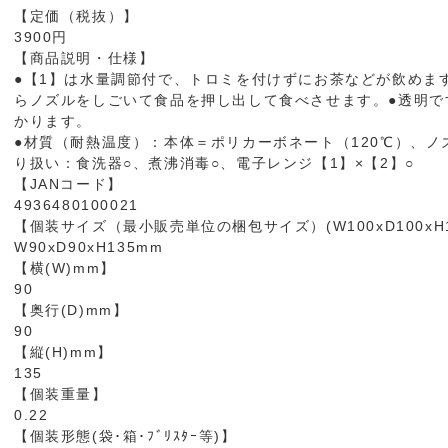
【定価（税抜）】
3900円
【商品説明・仕様】
●【1】は水量調節付で、トロミを付けずにお茶などが飲めま
らノズルをしごいて食品を押し出して食べさせます。●透明で
かります。
●材質（耐熱温度）：本体＝ポリカーボネート（120℃）、ノ
り扱い：食洗器○、煮沸消毒○、電子レンジ【1】×【2】○
【JANコード】
4936480100021
【個装サイズ（最小販売単位の梱包サイズ）(W100xD100xH1
W90xD90xH135mm
【横(W)mm】
90
【奥行(D)mm】
90
【縦(H)mm】
135
【個装重量】
0.22
【個装形態(袋･箱･ﾌﾞﾘｽﾀｰ等)】