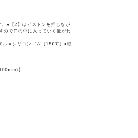
す。●【2】はピストンを押しなが
すので口の中に入っていく量がわ
ズル＝シリコンゴム（150℃）●取
00mm)】