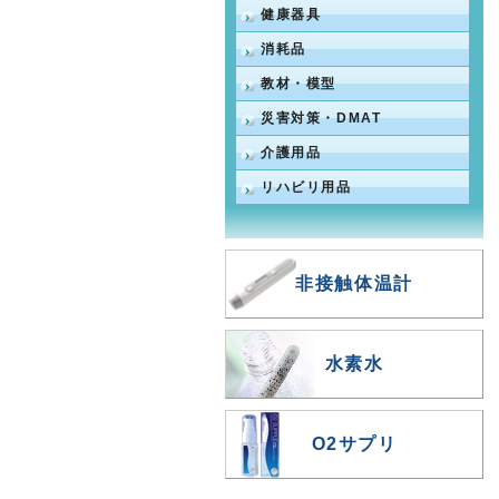
健康器具
消耗品
教材・模型
災害対策・DMAT
介護用品
リハビリ用品
非接触体温計
水素水
O2サプリ