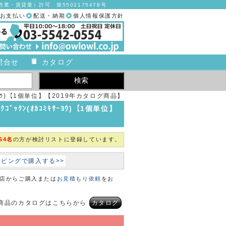
業・賃貸業）許可 第5502175478号
お支払い
配送・納期
個人情報保護方針
問合せ
カタログ
ｻｰﾖｳ)【1個単位】【2019年カタログ商品】
ﾞｯｸﾝ(ｵｶﾕﾐｷｻｰﾖｳ)【1個単位】
54名
の方が検討リストに登録しています。
ョッピングで購入する>>
本店からご購入または
お見積もり依頼
をお
商品のカタログはこちらから
カタログ