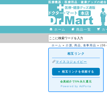
医療機器・医療用品・健康グッズの総
ホーム
商品一覧
カ
ホーム
»
介護
,
商品
,
食事用品
» (0
相互リンク
マイスコジェイピー
＋ 相互リンクを依頼する
会員紹介で5%永久還元
Powered by AdPorta