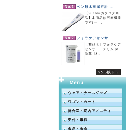
No.1
ペン尿比重屈折計 ...
【2016年カタログ商
品】本商品は医療機器
です(一 ...
No.2
フォラケアセンサ...
【商品名】フォラケア
センサー・スリム 体
診薬 43...
No.6以下→
Menu
ウェア・ナースグッズ
ワゴン・カート
待合室・院内アメニティ
受付・事務
救急・救命