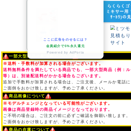
らくらくゴ
ミキサー用 ﾗｸ
ｻｰﾖｳ)
ここに広告をのせるには？
会員紹介で5%永久還元
Powered by AdPorta
一部大型商品の配送料について
※送料・手数料が加算される場合がございます。
送料無料条件を満たしている商品でも、一部大型商品（例：ル
等）は、別途配送料がかかる場合もございます。
追加で手数料が加算される場合は、ご注文後、メールか電話に
ご面倒をおかけ致しますが、予めご了承ください。
商品画像について
※モデルチェンジとなっている可能性がございます。
画像は商品登録時の商品イメージとなっております。
ご不明の場合は、ご注文の前に必ずご確認を御願い致します。
ご面倒をおかけ致しますが、予めご了承ください。
商品の在庫について