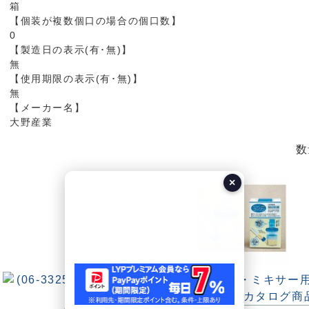
箱
【個装が複数個口の場合の個口数】
0
【製造日の表示(有･無)】
無
【使用期限の表示(有･無)】
無
【メーカー名】
大野産業
数
×