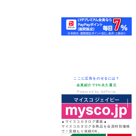
ここに広告をのせるには？
会員紹介で5%永久還元
Powered by AdPorta
▲マイスコカタログ通販▲
マイスコカタログ全商品を会員特別価格
で！見積もり依頼OK。