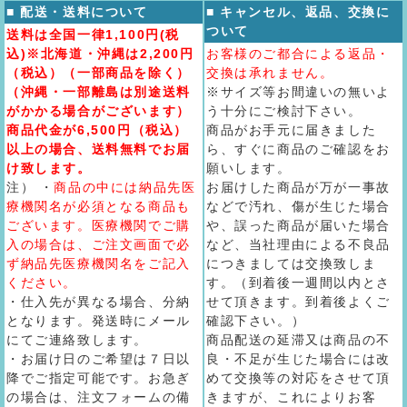
■ 配送・送料について
■ キャンセル、返品、交換に
ついて
送料は全国一律1,100円(税
込)※北海道・沖縄は2,200円
お客様のご都合による返品・
（税込）（一部商品を除く）
交換は承れません。
（沖縄・一部離島は別途送料
※サイズ等お間違いの無いよ
がかかる場合がございます）
う十分にご検討下さい。
商品代金が6,500円（税込）
商品がお手元に届きました
以上の場合、送料無料でお届
ら、すぐに商品のご確認をお
け致します。
願いします。
注） ・
商品の中には納品先医
お届けした商品が万が一事故
療機関名が必須となる商品も
などで汚れ、傷が生じた場合
ございます。医療機関でご購
や、誤った商品が届いた場合
入の場合は、ご注文画面で必
など、当社理由による不良品
ず納品先医療機関名をご記入
につきましては交換致しま
ください。
す。（到着後一週間以内とさ
・仕入先が異なる場合、分納
せて頂きます。到着後よくご
となります。発送時にメール
確認下さい。）
にてご連絡致します。
商品配送の延滞又は商品の不
・お届け日のご希望は７日以
良・不足が生じた場合には改
降でご指定可能です。お急ぎ
めて交換等の対応をさせて頂
の場合は、注文フォームの備
きますが、これによりお客