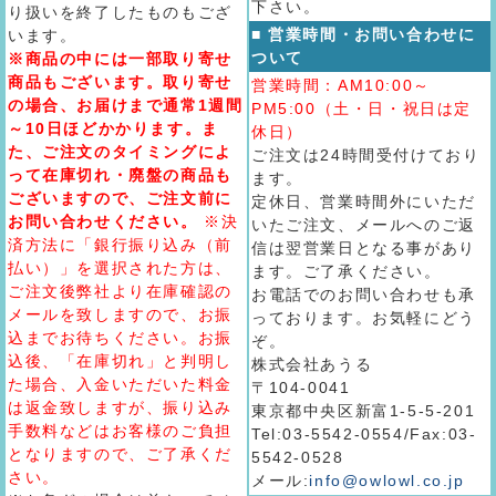
下さい。
り扱いを終了したものもござ
■ 営業時間・お問い合わせに
います。
ついて
※商品の中には一部取り寄せ
商品もございます。取り寄せ
営業時間：AM10:00～
の場合、お届けまで通常1週間
PM5:00（土・日・祝日は定
～10日ほどかかります。ま
休日）
た、ご注文のタイミングによ
ご注文は24時間受付けており
って在庫切れ・廃盤の商品も
ます。
ございますので、ご注文前に
定休日、営業時間外にいただ
お問い合わせください。
※決
いたご注文、メールへのご返
済方法に「銀行振り込み（前
信は翌営業日となる事があり
払い）」を選択された方は、
ます。ご了承ください。
ご注文後弊社より在庫確認の
お電話でのお問い合わせも承
メールを致しますので、お振
っております。お気軽にどう
込までお待ちください。お振
ぞ。
込後、「在庫切れ」と判明し
株式会社あうる
た場合、入金いただいた料金
〒104-0041
は返金致しますが、振り込み
東京都中央区新富1-5-5-201
手数料などはお客様のご負担
Tel:03-5542-0554/Fax:03-
となりますので、ご了承くだ
5542-0528
さい。
メール:
info@owlowl.co.jp