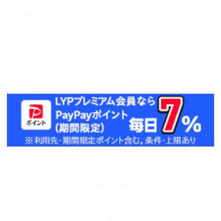
ストーマケア
口腔ケア
褥瘡ケア
介護
健康器具
消耗品
教材・模型
災害対策・DMAT
介護用品
リハビリ用品
非接触体温計
水素水