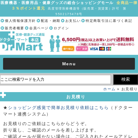
医療機器・医療用品・健康グッズの総合ショッピングモール
全商品一律
３％ポイント還元
高度管理医療機器等（販売業・賃貸業）許可 第
5502175478号
個人情報保護方針
配送・納期
お支払い
特定商取引法に基づく表記
販売者概要
会員ページ
ログイン
Menu
ホーム
» お見積り
お見積り
★
ショッピング感覚で簡単お見積り依頼はこちら
（ドクター
マート連携システム）
お見積りのご依頼はこちらからどうぞ。
折り返し、ご確認のメールを差し上げます。
ご確認メールが届かない場合は、ご記入されたメールアドレ