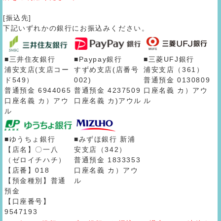
[振込先]
下記いずれかの銀行にお振込みください。
■三井住友銀行
■Paypay銀行
■三菱UFJ銀行
浦安支店(支店コー
すずめ支店(店番号
浦安支店（361）
ド549）
002)
普通預金 0130809
普通預金 6944065
普通預金 4237509
口座名義 カ）アウ
口座名義 カ）アウ
口座名義 カ)アウル
ル
ル
■ゆうちょ銀行
■みずほ銀行 新浦
【店名】〇一八
安支店（342）
（ゼロイチハチ）
普通預金 1833353
【店番】018
口座名義 カ）アウ
【預金種別】普通
ル
預金
【口座番号】
9547193