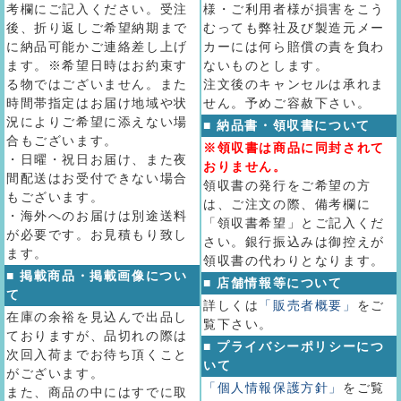
考欄にご記入ください。受注
様・ご利用者様が損害をこう
後、折り返しご希望納期まで
むっても弊社及び製造元メー
に納品可能かご連絡差し上げ
カーには何ら賠償の責を負わ
ます。※希望日時はお約束す
ないものとします。
る物ではございません。また
注文後のキャンセルは承れま
時間帯指定はお届け地域や状
せん。予めご容赦下さい。
況によりご希望に添えない場
■ 納品書・領収書について
合もございます。
※領収書は商品に同封されて
・日曜・祝日お届け、また夜
おりません。
間配送はお受付できない場合
領収書の発行をご希望の方
もございます。
は、ご注文の際、備考欄に
・海外へのお届けは別途送料
「領収書希望」とご記入くだ
が必要です。お見積もり致し
さい。銀行振込みは御控えが
ます。
領収書の代わりとなります。
■ 掲載商品・掲載画像につい
■ 店舗情報等について
て
詳しくは
「販売者概要」
をご
在庫の余裕を見込んで出品し
覧下さい。
ておりますが、品切れの際は
■ プライバシーポリシーにつ
次回入荷までお待ち頂くこと
いて
がございます。
「個人情報保護方針」
をご覧
また、商品の中にはすでに取