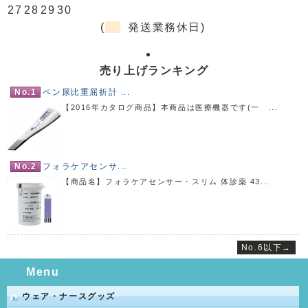
27
28
29
30
(
発送業務休日)
売り上げランキング
No.1
ペン尿比重屈折計 ...
【2016年カタログ商品】本商品は医療機器です(一 ...
No.2
フォラケアセンサ...
【商品名】フォラケアセンサー・スリム 体診薬 43...
No.6以下→
Menu
ウェア・ナースグッズ