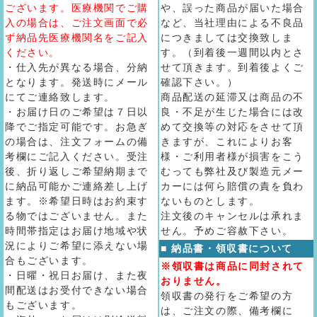
ございます。医療機関でご購
や、誤った商品が届いた場合
入の場合は、ご注文画面で必
など、当社理由による不良品
ず納品先医療機関名をご記入
につきましては交換致しま
ください。
す。（到着後一週間以内とさ
・仕入先が異なる場合、分納
せて頂きます。到着後よくご
となります。発送時にメール
確認下さい。）
にてご連絡致します。
商品配送の延滞又は商品の不
・お届け日のご希望は７日以
良・不足が生じた場合には改
降でご指定可能です。お急ぎ
めて交換等の対応をさせて頂
の場合は、注文フォームの備
きますが、これによりお客
考欄にご記入ください。受注
様・ご利用者様が損害をこう
後、折り返しご希望納期まで
むっても弊社及び製造元メー
に納品可能かご連絡差し上げ
カーには何ら賠償の責を負わ
ます。※希望日時はお約束す
ないものとします。
る物ではございません。また
注文後のキャンセルは承れま
時間帯指定はお届け地域や状
せん。予めご容赦下さい。
況によりご希望に添えない場
■ 納品書・領収書について
合もございます。
※領収書は商品に同封されて
・日曜・祝日お届け、また夜
おりません。
間配送はお受付できない場合
領収書の発行をご希望の方
もございます。
は、ご注文の際、備考欄に