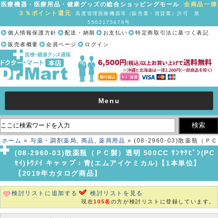
医療機器・医療用品・健康グッズの総合ショッピングモール
全商品一律
３％ポイント還元
高度管理医療機器等（販売業・賃貸業）許可 第
5502175478号
個人情報保護方針
配送・納期
お支払い
特定商取引法に基づく表記
販売者概要
会員ページ
ログイン
Menu
ホーム
»
与薬・調剤薬局
,
商品
,
薬局用品
» (08-2960-03)散薬瓶（ＰＣ
製）透明 500CC ｻﾝﾔｸﾋﾞﾝ(PCｾｲ)ﾄｳﾒｲ キャップ：青(エムアイケミカル)
(08-2960-03)散薬瓶（ＰＣ製）透明 500CC ｻﾝﾔｸﾋﾞﾝ(PC
【1本単位】【2019年カタログ商品】
ｾｲ)ﾄｳﾒｲ キャップ：青(エムアイケミカル)【1本単位】
【2019年カタログ商品】
検討リストに追加する
検討リストを見る
現在
105名
の方が検討リストに登録しています。