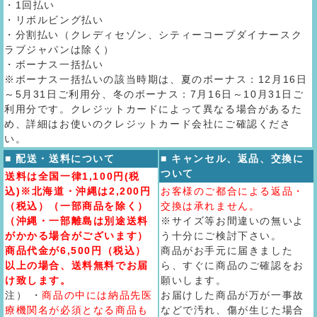
・1回払い
・リボルビング払い
・分割払い（クレディセゾン、シティーコープダイナースク
ラブジャパンは除く）
・ボーナス一括払い
※ボーナス一括払いの該当時期は、夏のボーナス：12月16日
～5月31日ご利用分、冬のボーナス：7月16日～10月31日ご
利用分です。クレジットカードによって異なる場合があるた
め、詳細はお使いのクレジットカード会社にご確認くださ
い。
■ 配送・送料について
■ キャンセル、返品、交換に
ついて
送料は全国一律1,100円(税
込)※北海道・沖縄は2,200円
お客様のご都合による返品・
（税込）（一部商品を除く）
交換は承れません。
（沖縄・一部離島は別途送料
※サイズ等お間違いの無いよ
がかかる場合がございます）
う十分にご検討下さい。
商品代金が6,500円（税込）
商品がお手元に届きました
以上の場合、送料無料でお届
ら、すぐに商品のご確認をお
け致します。
願いします。
注） ・
商品の中には納品先医
お届けした商品が万が一事故
療機関名が必須となる商品も
などで汚れ、傷が生じた場合