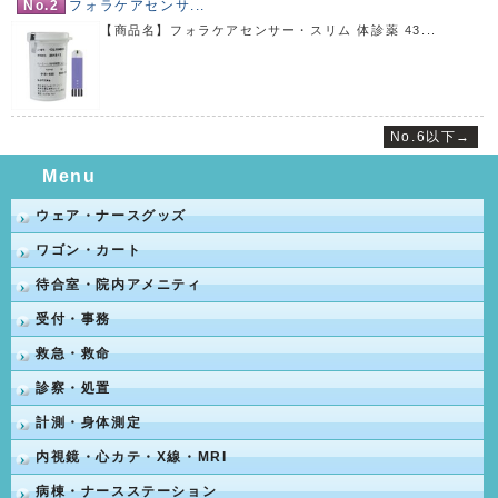
No.2
フォラケアセンサ...
【商品名】フォラケアセンサー・スリム 体診薬 43...
No.6以下→
Menu
ウェア・ナースグッズ
ワゴン・カート
待合室・院内アメニティ
受付・事務
救急・救命
診察・処置
計測・身体測定
内視鏡・心カテ・X線・MRI
病棟・ナースステーション