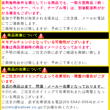
送料無料条件を満たしている商品でも、一部大型商品（例：
ルームランナー、ベッド、テーブル等）は、別途配送料がか
かる場合もございます。
追加で手数料が加算される場合は、ご注文後、メールか電話
にてご連絡致します。
ご面倒をおかけ致しますが、予めご了承ください。
商品画像について
※モデルチェンジとなっている可能性がございます。
画像は商品登録時の商品イメージとなっております。
ご不明の場合は、ご注文の前に必ずご確認を御願い致しま
す。
ご面倒をおかけ致しますが、予めご了承ください。
商品の在庫について
※ご注文のタイミングによって在庫切れ・廃盤の場合がござ
います。
当店の商品は全て、問屋・メーカー在庫となっております。
そのため、ご注文のタイミングで在庫切れまたは廃盤となっ
ている商品もございます。
ご注文の際は、必ず在庫状況を電話(03-5542-0554)かメー
ル(
info@owlowl.co.jp
)でお確かめください。