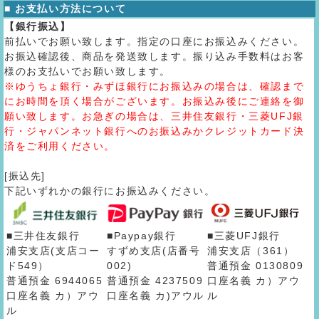
■ お支払い方法について
【銀行振込】
前払いでお願い致します。指定の口座にお振込みください。
お振込確認後、商品を発送致します。振り込み手数料はお客
様のお支払いでお願い致します。
※ゆうちょ銀行・みずほ銀行にお振込みの場合は、確認まで
にお時間を頂く場合がございます。お振込み後にご連絡を御
願い致します。お急ぎの場合は、三井住友銀行・三菱UFJ銀
行・ジャパンネット銀行へのお振込みかクレジットカード決
済をご利用ください。
[振込先]
下記いずれかの銀行にお振込みください。
■三井住友銀行
■Paypay銀行
■三菱UFJ銀行
浦安支店(支店コー
すずめ支店(店番号
浦安支店（361）
ド549）
002)
普通預金 0130809
普通預金 6944065
普通預金 4237509
口座名義 カ）アウ
口座名義 カ）アウ
口座名義 カ)アウル
ル
ル