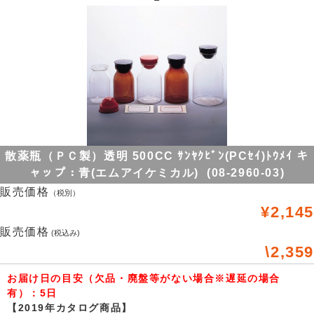
散薬瓶（ＰＣ製）透明 500CC ｻﾝﾔｸﾋﾞﾝ(PCｾｲ)ﾄｳﾒｲ キ
ャップ：青(エムアイケミカル) (08-2960-03)
販売価格
（税別）
¥2,145
販売価格
(税込み)
\2,359
お届け日の目安（欠品・廃盤等がない場合※遅延の場合
有）：5日
【2019年カタログ商品】