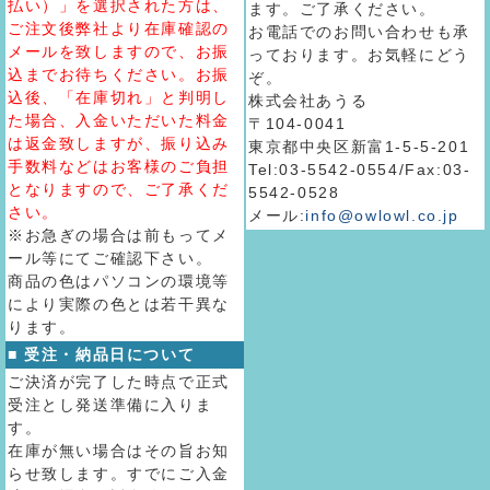
払い）」を選択された方は、
ます。ご了承ください。
ご注文後弊社より在庫確認の
お電話でのお問い合わせも承
メールを致しますので、お振
っております。お気軽にどう
込までお待ちください。お振
ぞ。
込後、「在庫切れ」と判明し
株式会社あうる
た場合、入金いただいた料金
〒104-0041
は返金致しますが、振り込み
東京都中央区新富1-5-5-201
手数料などはお客様のご負担
Tel:03-5542-0554/Fax:03-
となりますので、ご了承くだ
5542-0528
さい。
メール:
info@owlowl.co.jp
※お急ぎの場合は前もってメ
ール等にてご確認下さい。
商品の色はパソコンの環境等
により実際の色とは若干異な
ります。
■ 受注・納品日について
ご決済が完了した時点で正式
受注とし発送準備に入りま
す。
在庫が無い場合はその旨お知
らせ致します。すでにご入金