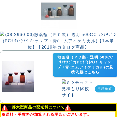
散薬瓶（ＰＣ製）透明 500CC
ｻﾝﾔｸﾋﾞﾝ(PCｾｲ)ﾄｳﾒｲ キャッ
プ：青(エムアイケミカル)の見
積依頼はこちら
見積依頼
一部大型商品の配送料について
※送料・手数料が加算される場合がございます。