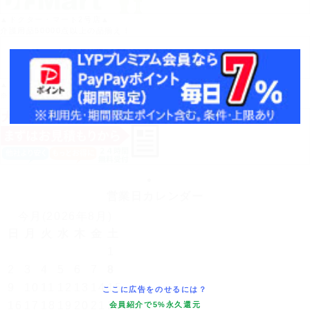
▲ドクター・マート2号店▲
介護用品50000点以上の品揃え！
▲Yahoo!ポイントがたまる！▲
※Yahoo!店では医療機器の取り扱いはありません。
営業日カレンダー
今月(2026年8月)
日
月
火
水
木
金
土
1
2
3
4
5
6
7
8
9
10
11
12
13
14
15
ここに広告をのせるには？
16
17
18
19
20
21
22
会員紹介で5%永久還元