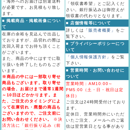
・海外へのお届けは別途送料
「領収書希望」とご記入くだ
が必要です。お見積もり致し
さい。銀行振込みは御控えが
ます。
領収書の代わりとなります。
■ 掲載商品・掲載画像につい
■ 店舗情報等について
て
詳しくは
「販売者概要」
をご
在庫の余裕を見込んで出品し
覧下さい。
ておりますが、品切れの際は
■ プライバシーポリシーにつ
次回入荷までお待ち頂くこと
いて
がございます。
「個人情報保護方針」
をご覧
また、商品の中にはすでに取
下さい。
り扱いを終了したものもござ
■ 営業時間・お問い合わせに
います。
ついて
※商品の中には一部取り寄せ
商品もございます。取り寄せ
営業時間：AM10:00～
の場合、お届けまで通常1週間
PM5:00（土・日・祝日は定
～10日ほどかかります。ま
休日）
た、ご注文のタイミングによ
ご注文は24時間受付けており
って在庫切れ・廃盤の商品も
ます。
ございますので、ご注文前に
定休日、営業時間外にいただ
お問い合わせください。
※決
いたご注文、メールへのご返
済方法に「銀行振り込み（前
信は翌営業日となる事があり