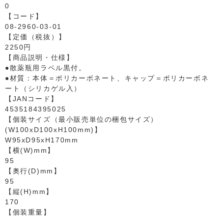
0
【コード】
08-2960-03-01
【定価（税抜）】
2250円
【商品説明・仕様】
●散薬瓶用ラベル黒付。
●材質：本体＝ポリカーボネート、キャップ＝ポリカーボネ
ート（シリカゲル入）
【JANコード】
4535184395025
【個装サイズ（最小販売単位の梱包サイズ）
(W100xD100xH100mm)】
W95xD95xH170mm
【横(W)mm】
95
【奥行(D)mm】
95
【縦(H)mm】
170
【個装重量】